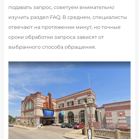
подавать запрос, советуем внимательно
изучить раздел FAQ. В среднем, специалисты
отвечают на протяжении минут, но точные
сроки обработки запроса зависят от
выбранного способа обращения.