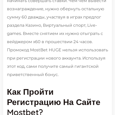
начинать совершать ставки. Чем чем вывести
вознаграждение, нужно обернуть остальную
сумму 60 дважды, участвуя в играх предлог
раздела Казино, Виртуальный спорт, Live-
games. Вместе снятием их нужно отыграть с
вейджером х60 в прошествии 24 часов.
Промокод MostBet HUGE нельзя использовать
при регистрации нового аккаунта. Используя
этот код, сами получите самый гигантской
приветственный бонус.
Как Пройти
Регистрацию На Сайте
Mostbet?