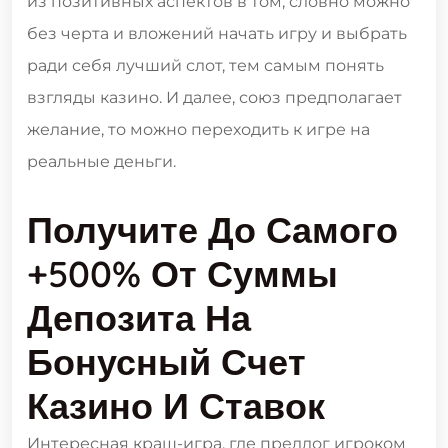
из позитивных аспектов в том, словно можно
без черта и вложений начать игру и выбрать
ради себя лучший слот, тем самым понять
взгляды казино. И далее, союз предполагает
желание, то можно переходить к игре на
реальные деньги.
Получите До Самого
+500% От Суммы
Депозита На
Бонусный Счет
Казино И Ставок
Интересная краш-игра, где предлог игроком