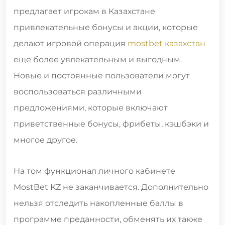
предлагает игрокам в Казахстане
привлекательные бонусы и акции, которые
делают игровой операция
mostbet казахстан
еще более увлекательным и выгодным.
Новые и постоянные пользователи могут
воспользоваться различными
предложениями, которые включают
приветственные бонусы, фрибеты, кэшбэки и
многое другое.
На том функционал личного кабинете
MostBet KZ не заканчивается. Дополнительно
нельзя отследить накопленные баллы в
программе преданности, обменять их также