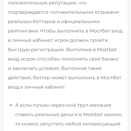
положительную репутацию, что
подтверждается положительными отзывами
реальных беттеров и официальными
рейтингами. Чтобы выполнить в Мостбет вход
в личный кабинет, игрок должен пройти
быструю регистрацию. Выполнив в Mostbet
вход, игрок способен пополнять свой баланс
и заключать условия. Выполнив такие
действия, беттер может выполнить в Мостбет
вход в личный кабинет.
А если только через мой труп желания
ставить реальные деньги в Mostbet казино,
то можно запустить любой интересующий