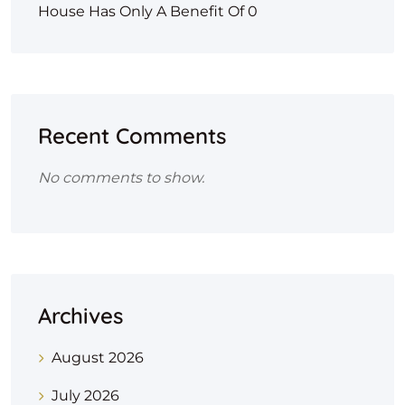
House Has Only A Benefit Of 0
Recent Comments
No comments to show.
Archives
August 2026
July 2026