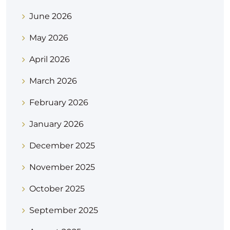
June 2026
May 2026
April 2026
March 2026
February 2026
January 2026
December 2025
November 2025
October 2025
September 2025