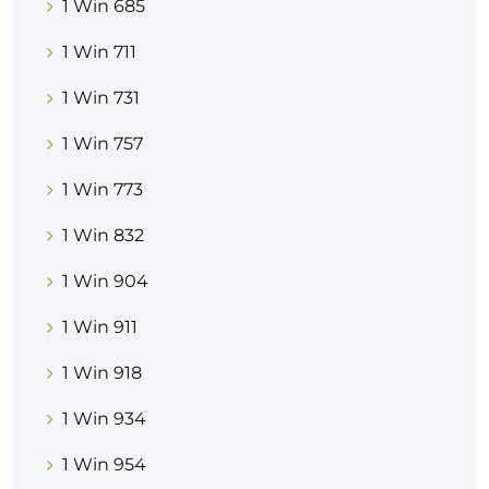
1 Win 685
1 Win 711
1 Win 731
1 Win 757
1 Win 773
1 Win 832
1 Win 904
1 Win 911
1 Win 918
1 Win 934
1 Win 954