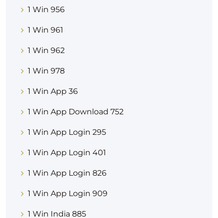
1 Win 956
1 Win 961
1 Win 962
1 Win 978
1 Win App 36
1 Win App Download 752
1 Win App Login 295
1 Win App Login 401
1 Win App Login 826
1 Win App Login 909
1 Win India 885