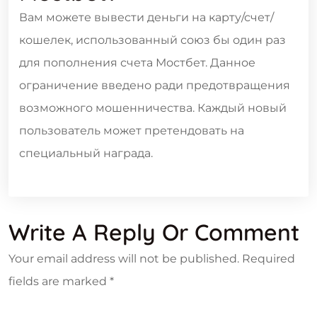
Вам можете вывести деньги на карту/счет/
кошелек, использованный союз бы один раз
для пополнения счета Мостбет. Данное
ограничение введено ради предотвращения
возможного мошенничества. Каждый новый
пользователь может претендовать на
специальный награда.
Write A Reply Or Comment
Your email address will not be published.
Required
fields are marked
*