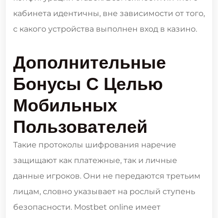
кабинета идентичны, вне зависимости от того,
с какого устройства выполнен вход в казино.
Дополнительные
Бонусы С Целью
Мобильных
Пользователей
Такие протоколы шифрования наречие
защищают как платежные, так и личные
данные игроков. Они не передаются третьим
лицам, словно указывает на рослый ступень
безопасности. Mostbet online имеет