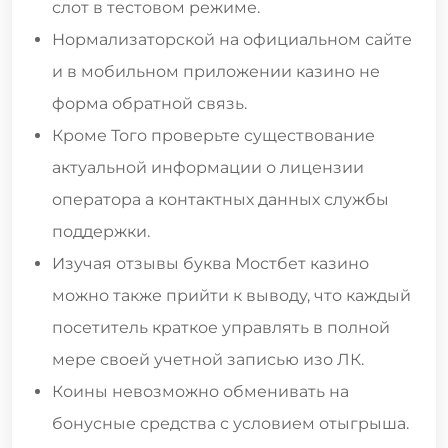
слот в тестовом режиме.
Нормализаторской на официальном сайте
и в мобильном приложении казино не
форма обратной связь.
Кроме Того проверьте существование
актуальной информации о лицензии
оператора а контактных данных службы
поддержки.
Изучая отзывы буква Мостбет казино
можно также прийти к выводу, что каждый
посетитель краткое управлять в полной
мере своей учетной записью изо ЛК.
Коины невозможно обменивать на
бонусные средства с условием отыгрыша.