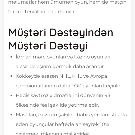
məlumatlar həm ümumən oyun, həm də matçın
fərdi intervalları ötrü izlənilir.
Müştəri Dəstəyindən
Müştəri Dəstəyi
İdman mərc oyunları və kazino oyunları
arasında aşırım görmək daha asandır.
Xokkeydə əsasən NHL, KHL və Avropa
çempionatlarının daha TOP oyunları keçirilir.
Hədis saytı öz xidmətlərini dünyanın 93
ölkəsində fəal şəkildə yetirmə edir.
Məsələn, düzgün şəkildə bahis yerdən istifadə
edən oyunçular həftədə ən seyrək 10%
çevirmək imkanına malikdirlər.