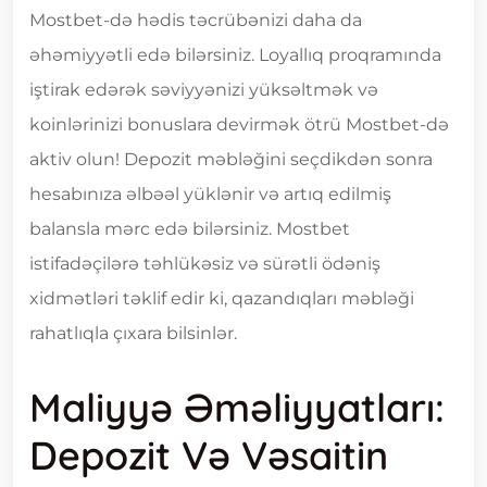
Mostbet-də hədis təcrübənizi daha da
əhəmiyyətli edə bilərsiniz. Loyallıq proqramında
iştirak edərək səviyyənizi yüksəltmək və
koinlərinizi bonuslara devirmək ötrü Mostbet-də
aktiv olun! Depozit məbləğini seçdikdən sonra
hesabınıza əlbəəl yüklənir və artıq edilmiş
balansla mərc edə bilərsiniz. Mostbet
istifadəçilərə təhlükəsiz və sürətli ödəniş
xidmətləri təklif edir ki, qazandıqları məbləği
rahatlıqla çıxara bilsinlər.
Maliyyə Əməliyyatları:
Depozit Və Vəsaitin