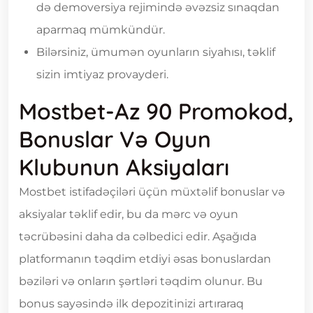
də demoversiya rejimində əvəzsiz sınaqdan
aparmaq mümkündür.
Bilərsiniz, ümumən oyunların siyahısı, təklif
sizin imtiyaz provayderi.
Mostbet-Az 90 Promokod,
Bonuslar Və Oyun
Klubunun Aksiyaları
Mostbet istifadəçiləri üçün müxtəlif bonuslar və
aksiyalar təklif edir, bu da mərc və oyun
təcrübəsini daha da cəlbedici edir. Aşağıda
platformanın təqdim etdiyi əsas bonuslardan
bəziləri və onların şərtləri təqdim olunur. Bu
bonus sayəsində ilk depozitinizi artıraraq