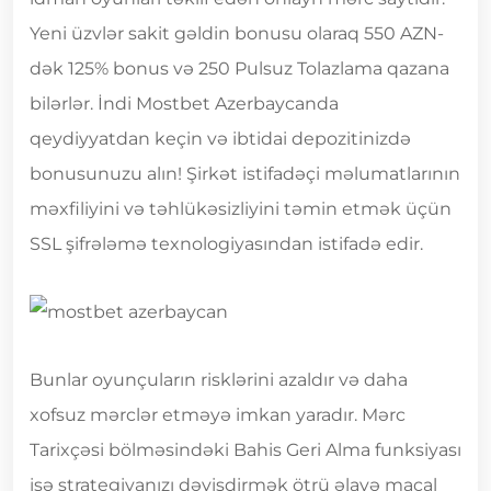
Yeni üzvlər sakit gəldin bonusu olaraq 550 AZN-
dək 125% bonus və 250 Pulsuz Tolazlama qazana
bilərlər. İndi Mostbet Azerbaycanda
qeydiyyatdan keçin və ibtidai depozitinizdə
bonusunuzu alın! Şirkət istifadəçi məlumatlarının
məxfiliyini və təhlükəsizliyini təmin etmək üçün
SSL şifrələmə texnologiyasından istifadə edir.
Bunlar oyunçuların risklərini azaldır və daha
xofsuz mərclər etməyə imkan yaradır. Mərc
Tarixçəsi bölməsindəki Bahis Geri Alma funksiyası
isə strategiyanızı dəyişdirmək ötrü əlavə macal