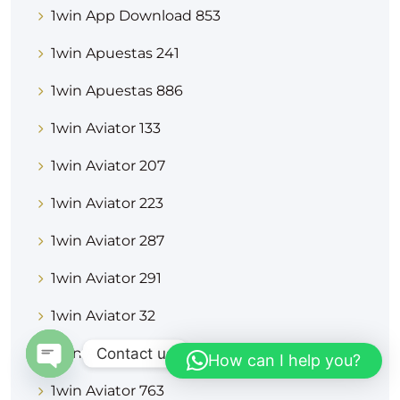
1win App Download 853
1win Apuestas 241
1win Apuestas 886
1win Aviator 133
1win Aviator 207
1win Aviator 223
1win Aviator 287
1win Aviator 291
1win Aviator 32
Contact us
1win Aviator 539
How can I help you?
OPEN CHATY
1win Aviator 763