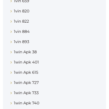
1vin 659
1vin 820
1vin 822
1vin 884
1vin 893
1win Apk 38
1win Apk 401
1win Apk 615
1win Apk 727
1win Apk 733
1win Apk 740