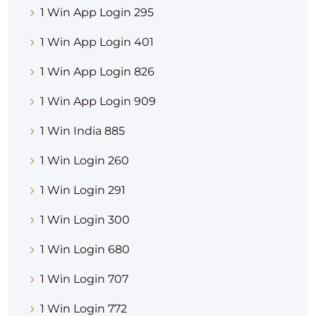
1 Win App Login 295
1 Win App Login 401
1 Win App Login 826
1 Win App Login 909
1 Win India 885
1 Win Login 260
1 Win Login 291
1 Win Login 300
1 Win Login 680
1 Win Login 707
1 Win Login 772