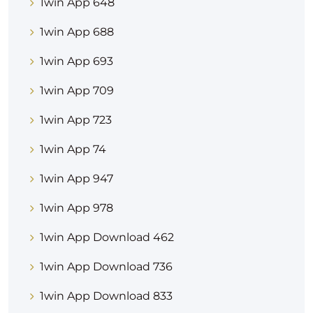
1win App 648
1win App 688
1win App 693
1win App 709
1win App 723
1win App 74
1win App 947
1win App 978
1win App Download 462
1win App Download 736
1win App Download 833