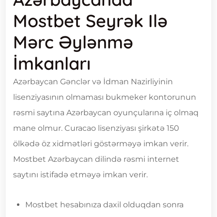
Mostbet Seyrək Ilə
Mərc Əylənmə
İmkanları
Azərbaycan Gənclər və İdman Nazirliyinin
lisenziyasının olmaması bukmeker kontorunun
rəsmi saytına Azərbaycan oyunçularına iç olmaq
mane olmur. Curacao lisenziyası şirkətə 150
ölkədə öz xidmətləri göstərməyə imkan verir.
Mostbet Azərbaycan dilində rəsmi internet
saytını istifadə etməyə imkan verir.
Mostbet hesabınıza daxil olduqdan sonra