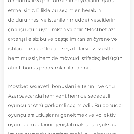
doldurmalı və platformanın qaydalarını qəbul
etməlisiniz. Elliklə bu seçimlər, hesabın
doldurulması və istənilən müddət vəsaitlərin
çıxarışı üçün uyar imkan yaradır. “Mostbet az”
axtarışı ilə siz bu və başqa imkanları öyrənə və
istifadənizə bağlı olanı seçə bilərsiniz. Mostbet,
həm müasir, həm də mövcud istifadəçiləri üçün
ətraflı bonus proqramları ilə tanınır.
Mostbet səxavətli bonusları ilə tanınır və onu
Azərbaycanda həm yeni, həm də sədaqətli
oyunçular ötrü görkəmli seçim edir. Bu bonuslar
oyunçulara uduşlarını genəltmək və kollektiv
oyun təcrübələrini genişlətmək üçün yüksək