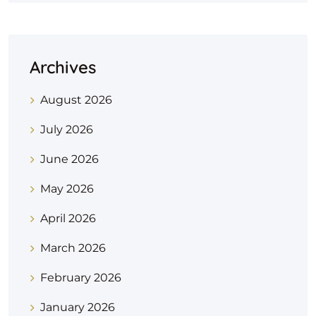
Archives
August 2026
July 2026
June 2026
May 2026
April 2026
March 2026
February 2026
January 2026