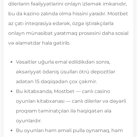
dilerlərin fəaliyyətlərini onlayn izləmək imkanıdır,
bu da kazino zalında olma hissini yaradır. Mostbet
az çatı inteqrasiya edərək, özgə iştirakçılarla
onlayn münasibət yaratmaq prosesini daha sosial
və əlamətdar hala gətirib.
Vəsaitlər uğurla emal edildikdən sonra,
əksəriyyət ödəniş üsulları ötrü depozitlər
adətən 15 dəqiqədən çox çəkmir.
Bu kitabxanda, Mostbet — canlı casino
oyunları kitabxanası — canlı dilerlər və dəyərli
proqram təminatçıları ilə həqiqətən əla
oyunlardır.
Bu oyunları həm əməli pulla oynamaq, həm