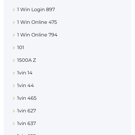
1 Win Login 897
1 Win Online 475
1 Win Online 794
101
1500A Z
1vin 14
1vin 44
1vin 465
1vin 627
1vin 637