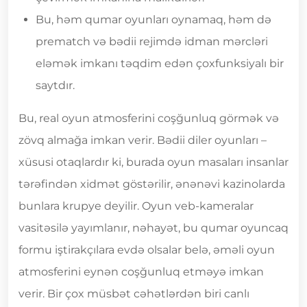
Bu, həm qumar oyunları oynamaq, həm də
prematch və bədii rejimdə idman mərcləri
eləmək imkanı təqdim edən çoxfunksiyalı bir
saytdır.
Bu, real oyun atmosferini coşğunluq görmək və
zövq almağa imkan verir. Bədii diler oyunları –
xüsusi otaqlardır ki, burada oyun masaları insanlar
tərəfindən xidmət göstərilir, ənənəvi kazinolarda
bunlara krupye deyilir. Oyun veb-kameralar
vasitəsilə yayımlanır, nəhayət, bu qumar oyuncaq
formu iştirakçılara evdə olsalar belə, əməli oyun
atmosferini eynən coşğunluq etməyə imkan
verir. Bir çox müsbət cəhətlərdən biri canlı