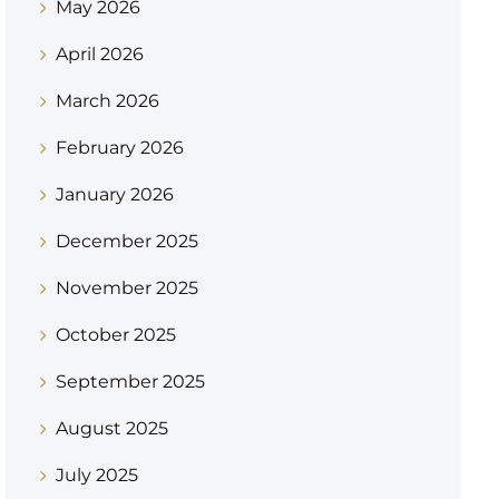
May 2026
April 2026
March 2026
February 2026
January 2026
December 2025
November 2025
October 2025
September 2025
August 2025
July 2025