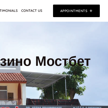
TIMONIALS
CONTACT US
APPOINTMENTS
азино Мостбет