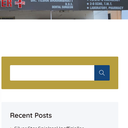
Recent Posts