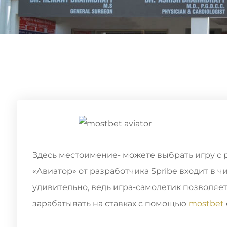
Здесь местоимение- можете выбрать игру с
«Авиатор» от разработчика Spribe входит в ч
удивительно, ведь игра-самолетик позволяе
зарабатывать на ставках с помощью
mostbet