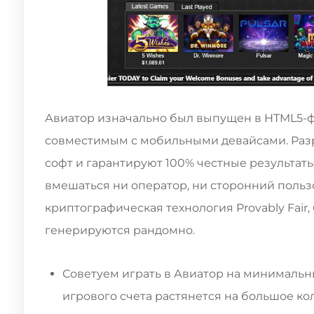
Авиатор изначально был выпущен в HTML5-ф
совместимым с мобильными девайсами. Раз
софт и гарантируют 100% честные результаты
вмешаться ни оператор, ни сторонний пользо
криптографическая технология Provably Fair
генерируются рандомно.
Советуем играть в Авиатор на минимальны
игрового счета растянется на большое ко