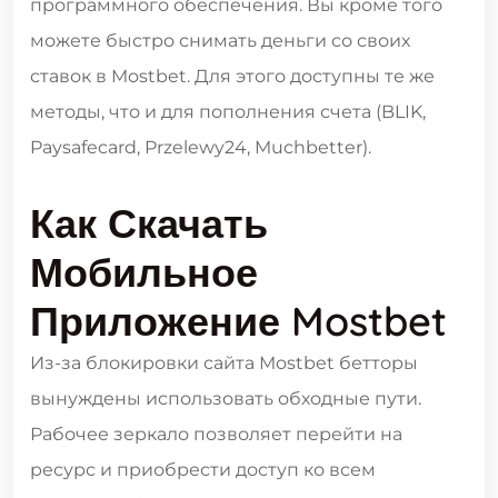
программного обеспечения. Вы кроме того
можете быстро снимать деньги со своих
ставок в Mostbet. Для этого доступны те же
методы, что и для пополнения счета (BLIK,
Paysafecard, Przelewy24, Muchbetter).
Как Скачать
Мобильное
Приложение Mostbet
Из-за блокировки сайта Mostbet бетторы
вынуждены использовать обходные пути.
Рабочее зеркало позволяет перейти на
ресурс и приобрести доступ ко всем