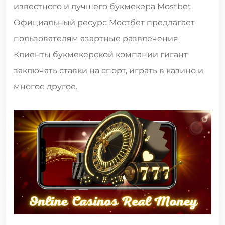
известного и лучшего букмекера Mostbet.
Официальный ресурс Мостбет предлагает
пользователям азартные развлечения.
Клиенты букмекерской компании гигант
заключать ставки на спорт, играть в казино и
многое другое.