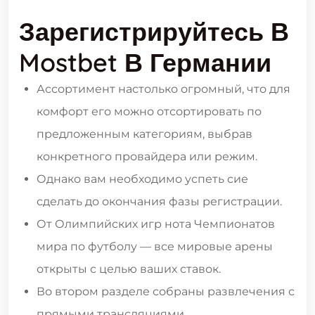
Зарегистрируйтесь В
Mostbet В Германии
Ассортимент настолько огромный, что для
комфорт его можно отсортировать по
предложенным категориям, выбрав
конкретного провайдера или режим.
Однако вам необходимо успеть сие
сделать до окончания фазы регистрации.
От Олимпийских игр нота Чемпионатов
мира по футболу — все мировые арены
открыты с целью ваших ставок.
Во втором разделе собраны развлечения с
прямыми трансляциями.