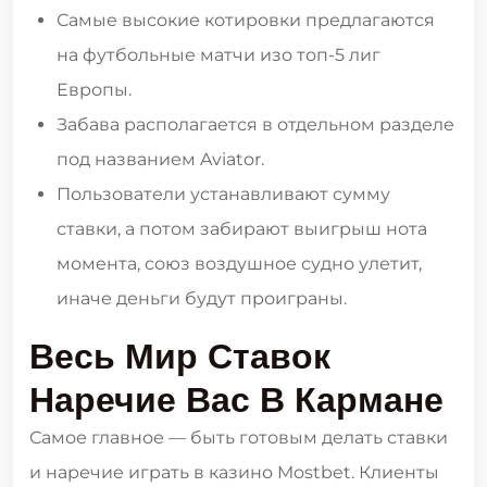
Самые высокие котировки предлагаются
на футбольные матчи изо топ-5 лиг
Европы.
Забава располагается в отдельном разделе
под названием Aviator.
Пользователи устанавливают сумму
ставки, а потом забирают выигрыш нота
момента, союз воздушное судно улетит,
иначе деньги будут проиграны.
Весь Мир Ставок
Наречие Вас В Кармане
Самое главное — быть готовым делать ставки
и наречие играть в казино Mostbet. Клиенты