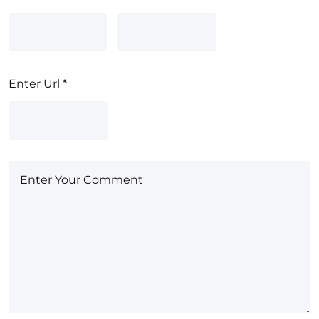
Enter Url
*