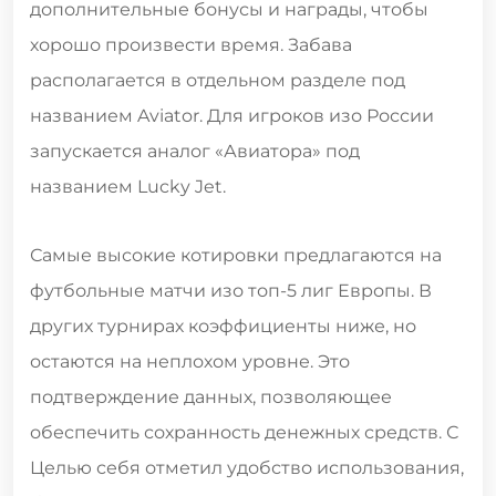
дополнительные бонусы и награды, чтобы
хорошо произвести время. Забава
располагается в отдельном разделе под
названием Aviator. Для игроков изо России
запускается аналог «Авиатора» под
названием Lucky Jet.
Самые высокие котировки предлагаются на
футбольные матчи изо топ-5 лиг Европы. В
других турнирах коэффициенты ниже, но
остаются на неплохом уровне. Это
подтверждение данных, позволяющее
обеспечить сохранность денежных средств. С
Целью себя отметил удобство использования,