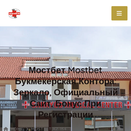
Мостбет Mostbet
Букмекерская Контора:
Зеркало, Официальный
Сайт, Бонус При
Регистрации
HOME
MOSTBET KZ 154