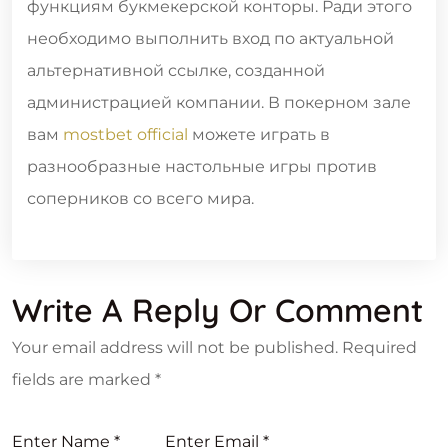
функциям букмекерской конторы. Ради этого
необходимо выполнить вход по актуальной
альтернативной ссылке, созданной
администрацией компании. В покерном зале
вам
mostbet official
можете играть в
разнообразные настольные игры против
соперников со всего мира.
Write A Reply Or Comment
Your email address will not be published.
Required
fields are marked
*
Enter Name
*
Enter Email
*