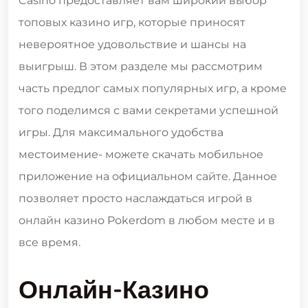
Casino предоставляет вам широкий выбор
топовых казино игр, которые приносят
невероятное удовольствие и шансы на
выигрыш. В этом разделе мы рассмотрим
часть предлог самых популярных игр, а кроме
того поделимся с вами секретами успешной
игры. Для максимального удобства
местоимение- можете скачать мобильное
приложение на официальном сайте. Данное
позволяет просто наслаждаться игрой в
онлайн казино Pokerdom в любом месте и в
все время.
Онлайн-Казино