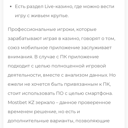
Есть раздел Live-казино, где можно вести
игру с живьем крупье.
Профессиональные игроки, которые
зарабатывают играя в казино, говорят о том,
союз мобильное приложение заслуживает
внимания. В случае с ПК приложение
подходит с целью полноценной игровой
деятельности, вместе с анализом данных. Но
ежели не хочется быть привязанным к ПК,
стоит использовать ПО с целью смартфона.
Mostbet KZ зеркало – данное проверенное
временем решение, но есть и
дополнительные варианты, позволяющие