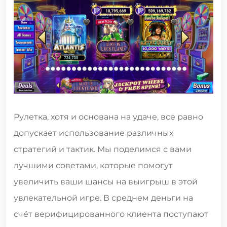
Рулетка, хотя и основана на удаче, все равно
допускает использование различных
стратегий и тактик. Мы поделимся с вами
лучшими советами, которые помогут
увеличить ваши шансы на выигрыш в этой
увлекательной игре. В среднем деньги на
счёт верифицированного клиента поступают