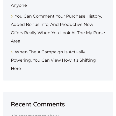
Anyone
You Can Comment Your Purchase History,
Added Bonus Info, And Productive Now
Offers Really When You Look At The My Purse
Area
When The A Campaign Is Actually
Powering, You Can View How It’s Shifting
Here
Recent Comments