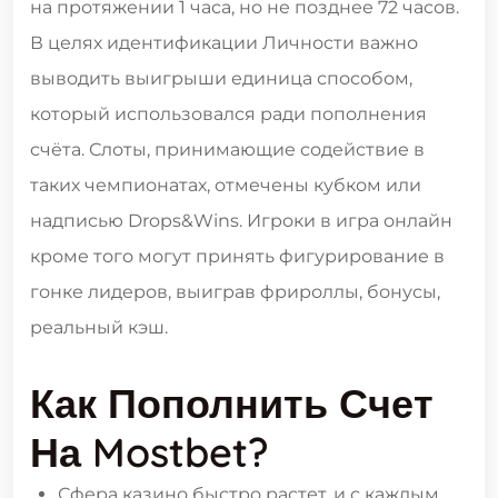
на протяжении 1 часа, но не позднее 72 часов.
В целях идентификации Личности важно
выводить выигрыши единица способом,
который использовался ради пополнения
счёта. Слоты, принимающие содействие в
таких чемпионатах, отмечены кубком или
надписью Drops&Wins. Игроки в игра онлайн
кроме того могут принять фигурирование в
гонке лидеров, выиграв фрироллы, бонусы,
реальный кэш.
Как Пополнить Счет
На Mostbet?
Сфера казино быстро растет, и с каждым