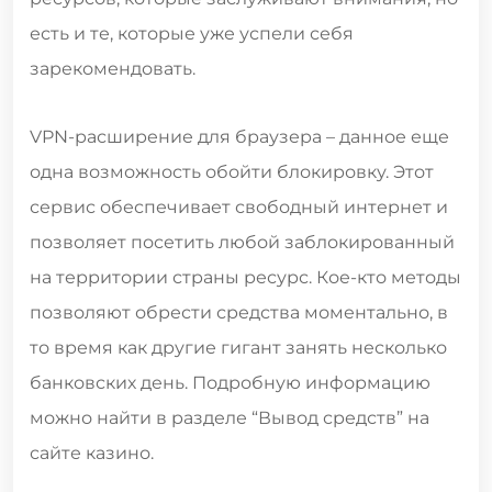
есть и те, которые уже успели себя
зарекомендовать.
VPN-расширение для браузера – данное еще
одна возможность обойти блокировку. Этот
сервис обеспечивает свободный интернет и
позволяет посетить любой заблокированный
на территории страны ресурс. Кое-кто методы
позволяют обрести средства моментально, в
то время как другие гигант занять несколько
банковских день. Подробную информацию
можно найти в разделе “Вывод средств” на
сайте казино.