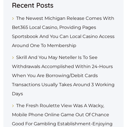
Recent Posts
The Newest Michigan Release Comes With
Bet365 Local Casino, Providing Pages
Sportsbook And You Can Local Casino Access
Around One To Membership
Skrill And You May Neteller Is To See
Withdrawals Accomplished Within 24-Hours
When You Are Borrowing/debit Cards
Transactions Usually Takes Around 3 Working
Days
The Fresh Roulette View Was A Wacky,
Mobile Phone Online Game Out Of Chance
Good For Gambling Establishment-Enjoying