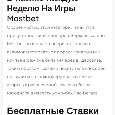
Неделю На Игры
Mostbet
Особенностью этой категории значится
присутствие живых дилеров. Зеркало казино
Mostbet позволяет совершать ставки и
взаимодействовать с профессиональными
крупье в режиме онлайн через видеосвязь.
Таким образом, каждый посетитель способен
погрузиться в атмосферу классических
азартных развлечений, как союз бы он
находился в известных клубах Лас-Вегаса.
Бесплатные Ставки