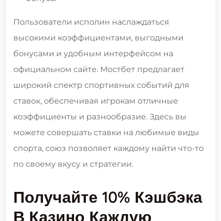
Пользователи исполин наслаждаться
высокими коэффициентами, выгодными
бонусами и удобным интерфейсом на
официальном сайте. Мостбет предлагает
широкий спектр спортивных событий для
ставок, обеспечивая игрокам отличные
коэффициенты и разнообразие. Здесь вы
можете совершать ставки на любимые виды
спорта, союз позволяет каждому найти что-то
по своему вкусу и стратегии.
Получайте 10% Кэшбэка
В Казино Каждую