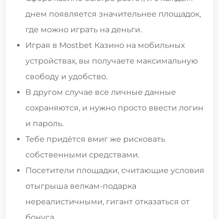
днем появляется значительнее площадок,
где можно играть на деньги.
Играя в Mostbet Казино на мобильных
устройствах, вы получаете максимальную
свободу и удобство.
В другом случае все личные данные
сохраняются, и нужно просто ввести логин
и пароль.
Тебе придётся вмиг же рисковать
собственными средствами.
Посетители площадки, считающие условия
отыгрыша велкам-подарка
нереалистичными, гигант отказаться от
бонуса.