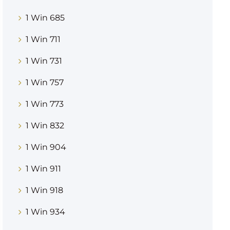
1 Win 685
1 Win 711
1 Win 731
1 Win 757
1 Win 773
1 Win 832
1 Win 904
1 Win 911
1 Win 918
1 Win 934