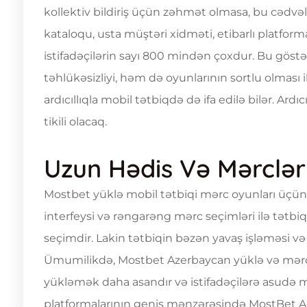
kollektiv bildiriş üçün zəhmət olmasa, bu cədvə
kataloqu, usta müştəri xidməti, etibarlı platfo
istifadəçilərin sayı 800 mindən çoxdur. Bu göst
təhlükəsizliyi, həm də oyunlarının sortlu olması i
ardıcıllıqla mobil tətbiqdə də ifa edilə bilər. Ard
tikili olacaq.
Uzun Hədis Və Mərclər
Mostbet yüklə mobil tətbiqi mərc oyunları üçün 
interfeysi və rəngarəng mərc seçimləri ilə tətbi
seçimdir. Lakin tətbiqin bəzən yavaş işləməsi və
Ümumilikdə, Mostbet Azerbaycan yüklə və mərc 
yükləmək daha asandır və istifadəçilərə asudə m
platformalarının geniş mənzərəsində MostBet A