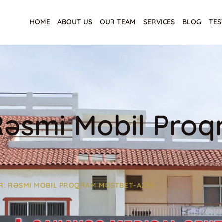
HOME
ABOUT US
OUR TEAM
SERVICES
BLOG
TES
 Rəsmi Mobil Pro
R: RƏSMI MOBIL PROQRAM MOSTBET-AZ90