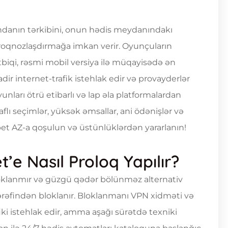
andanın tərkibini, onun hədis meydanındakı
roqnozlaşdırmağa imkan verir. Oyunçuların
tbiqi, rəsmi mobil versiya ilə müqayisədə ən
adir internet-trafik istehlak edir və provayderlər
ları ötrü etibarlı və lap əla platformalardan
aflı seçimlər, yüksək əmsallar, ani ödənişlər və
bet AZ-a qoşulun və üstünlüklərdən yararlanın!
’e Nasıl Proloq Yapılır?
bloklanmır və güzgü qədər bölünməz alternativ
ərəfindən bloklanır. Bloklanmanı VPN xidməti və
iki istehlak edir, amma aşağı sürətdə texniki