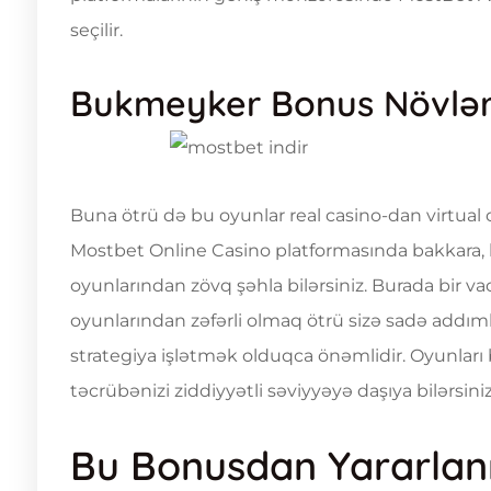
seçilir.
Bukmeyker Bonus Növlər
Buna ötrü də bu oyunlar real casino-dan virtual ca
Mostbet Online Casino platformasında bakkara,
oyunlarından zövq şəhla bilərsiniz. Burada bir va
oyunlarından zəfərli olmaq ötrü sizə sadə addı
strategiya işlətmək olduqca önəmlidir. Oyunları 
təcrübənizi ziddiyyətli səviyyəyə daşıya bilərsiniz
Bu Bonusdan Yararlan