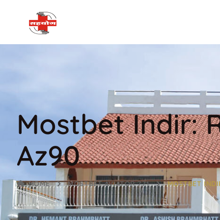
Mostbet Indir:
Az90
HOME
MOSTBET AVIATOR 771
MOSTBET INDI