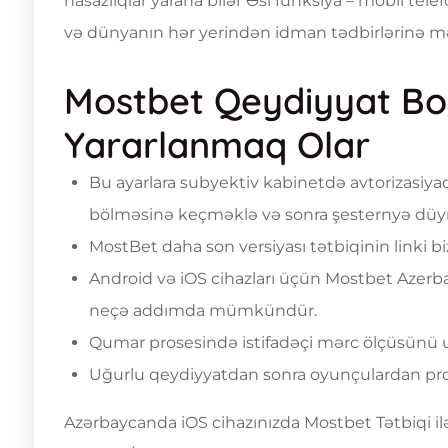
nasazlıqlar yarana bilər Əsl funksiya – mobil tel
və dünyanın hər yerindən idman tədbirlərinə m
Mostbet Qeydiyyat B
Yararlanmaq Olar
Bu ayarlara subyektiv kabinetdə avtorizasiyad
bölməsinə keçməklə və sonra şesternyə düymə
MostBet daha son versiyası tətbiqinin linki 
Android və iOS cihazları üçün Mostbet Azerb
neçə addımda mümkündür.
Qumar prosesində istifadəçi mərc ölçüsünü
Uğurlu qeydiyyatdan sonra oyunçulardan pro
Azərbaycanda iOS cihazınızda Mostbet Tətbiqi i