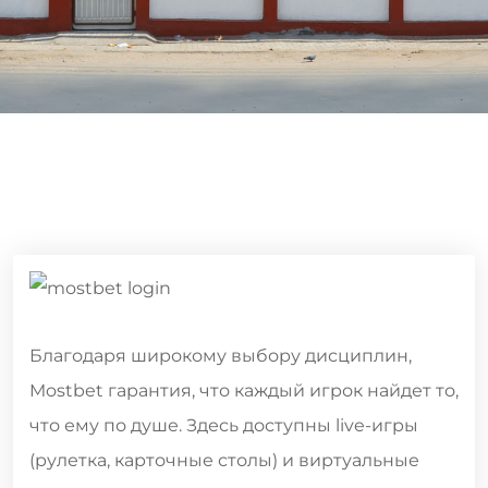
Благодаря широкому выбору дисциплин,
Mostbet гарантия, что каждый игрок найдет то,
что ему по душе. Здесь доступны live-игры
(рулетка, карточные столы) и виртуальные