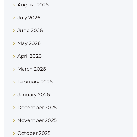
August 2026
July 2026
June 2026
May 2026
April 2026
March 2026
February 2026
January 2026
December 2025
November 2025
October 2025