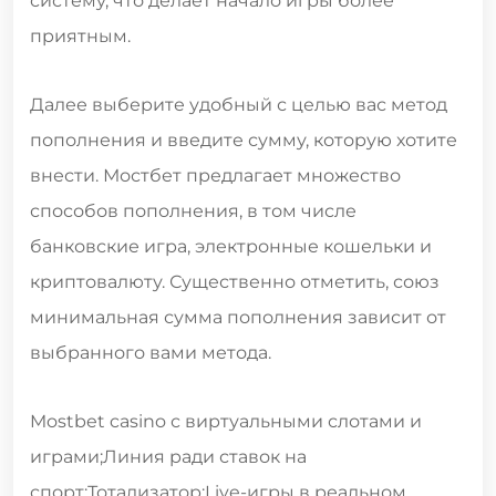
систему, что делает начало игры более
приятным.
Далее выберите удобный с целью вас метод
пополнения и введите сумму, которую хотите
внести. Мостбет предлагает множество
способов пополнения, в том числе
банковские игра, электронные кошельки и
криптовалюту. Существенно отметить, союз
минимальная сумма пополнения зависит от
выбранного вами метода.
Mostbet casino с виртуальными слотами и
играми;Линия ради ставок на
спорт;Тотализатор;Live-игры в реальном