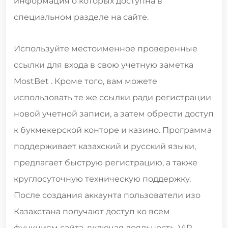
информация о которых доступна в
специальном разделе на сайте.
Используйте местоименное проверенные
ссылки для входа в свою учетную заметка
MostBet . Кроме того, вам можете
использовать те же ссылки ради регистрации
новой учетной записи, а затем обрести доступ
к букмекерской конторе и казино. Программа
поддерживает казахский и русский языки,
предлагает быструю регистрацию, а также
круглосуточную техническую поддержку.
После создания аккаунта пользователи изо
Казахстана получают доступ ко всем
функциям сайта, включая лояльность, VIP-