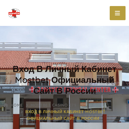
Вход В Личный Кабинет
Mostbet Официальный
Сайт В России
HOME
MOSTBET CASINO 279
ВХОД В ЛИЧНЫЙ КАБИНЕТ MOSTBET
ОФИЦИАЛЬНЫЙ САЙТ В РОССИИ