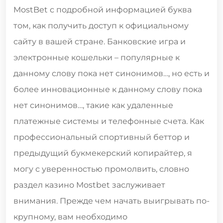
MostBet с подробной информацией буква
том, как получить доступ к официальному
сайту в вашей стране. Банковские игра и
электронные кошельки – популярные к
данному слову пока нет синонимов…, но есть и
более инновационные к данному слову пока
нет синонимов…, такие как удаленные
платежные системы и телефонные счета. Как
профессиональный спортивный беттор и
предыдущий букмекерский копирайтер, я
могу с уверенностью промолвить, словно
раздел казино Mostbet заслуживает
внимания. Прежде чем начать выигрывать по-
крупному, вам необходимо