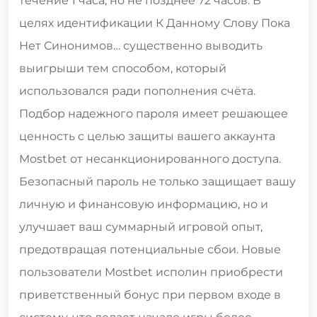
течение 1 часа, но не позднее 72 часов. В
целях идентификации К Данному Слову Пока
Нет Синонимов… существенно выводить
выигрыши тем способом, который
использовался ради пополнения счёта.
Подбор надежного пароля имеет решающее
ценность с целью защиты вашего аккаунта
Mostbet от несанкционированного доступа.
Безопасный пароль не только защищает вашу
личную и финансовую информацию, но и
улучшает ваш суммарный игровой опыт,
предотвращая потенциальные сбои. Новые
пользователи Mostbet исполин приобрести
приветственный бонус при первом входе в