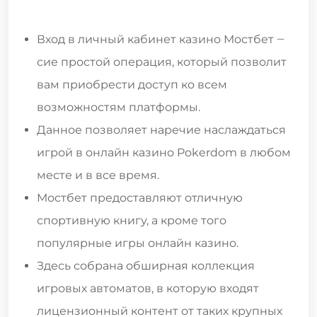
Вход в личный кабинет казино Мостбет ‒
сие простой операция, который позволит
вам приобрести доступ ко всем
возможностям платформы.
Данное позволяет наречие наслаждаться
игрой в онлайн казино Pokerdom в любом
месте и в все время.
Мостбет предоставляют отличную
спортивную книгу, а кроме того
популярные игры онлайн казино.
Здесь собрана обширная коллекция
игровых автоматов, в которую входят
лицензионный контент от таких крупных