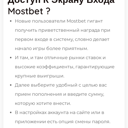
Mostbet ?
Новые пользователи Mostbet гигант
получить приветственный награда при
первом входе в систему, словно делает
начало игры более приятным.
И там, и там отличные рынки ставок и
высокие коэффициенты, гарантирующие
крупные выигрыши.
Далее выберите удобный с целью вас
прием пополнения и введите сумму,
которую хотите внести.
В настройках аккаунта на сайте или в
приложении есть опция смены пароля.