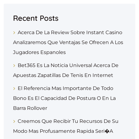
Recent Posts
Acerca De La Review Sobre Instant Casino
Analizaremos Que Ventajas Se Ofrecen A Los
Jugadores Espanoles
Bet365 Es La Noticia Universal Acerca De
Apuestas Zapatillas De Tenis En Internet
El Referencia Mas Importante De Todo
Bono Es El Capacidad De Postura O En La
Barra Rollover
Creemos Que Recibir Tu Recursos De Su
Modo Mas Profusamente Rapida Seri�a