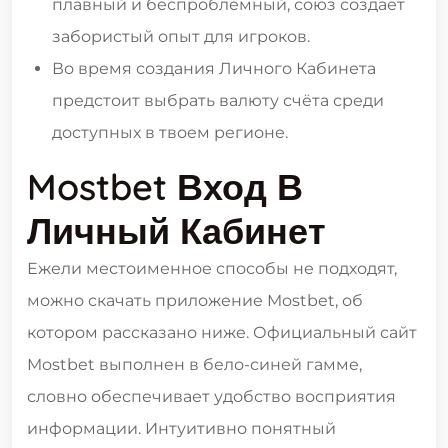
плавный и беспроблемный, союз создает
забористый опыт для игроков.
Во время создания Личного Кабинета
предстоит выбрать валюту счёта среди
доступных в твоем регионе.
Mostbet Вход В
Личный Кабинет
Ежели местоименное способы не подходят,
можно скачать приложение Mostbet, об
котором рассказано ниже. Официальный сайт
Mostbet выполнен в бело-синей гамме,
словно обеспечивает удобство восприятия
информации. Интуитивно понятный