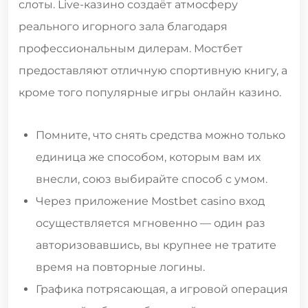
слоты. Live-казино создаёт атмосферу
реального игорного зала благодаря
профессиональным дилерам. Мостбет
предоставляют отличную спортивную книгу, а
кроме того популярные игры онлайн казино.
Помните, что снять средства можно только
единица же способом, которым вам их
внесли, союз выбирайте способ с умом.
Через приложение Mostbet casino вход
осуществляется мгновенно — один раз
авторизовавшись, вы крупнее не тратите
время на повторные логины.
Графика потрясающая, а игровой операция