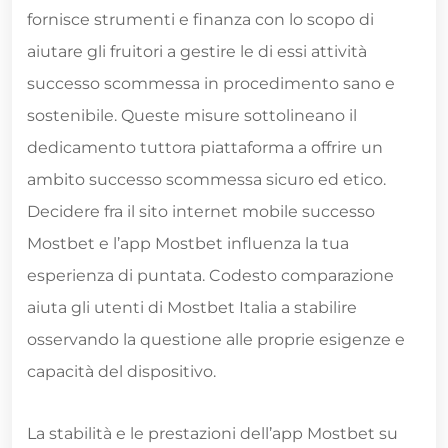
fornisce strumenti e finanza con lo scopo di
aiutare gli fruitori a gestire le di essi attività
successo scommessa in procedimento sano e
sostenibile. Queste misure sottolineano il
dedicamento tuttora piattaforma a offrire un
ambito successo scommessa sicuro ed etico.
Decidere fra il sito internet mobile successo
Mostbet e l’app Mostbet influenza la tua
esperienza di puntata. Codesto comparazione
aiuta gli utenti di Mostbet Italia a stabilire
osservando la questione alle proprie esigenze e
capacità del dispositivo.
La stabilità e le prestazioni dell’app Mostbet su