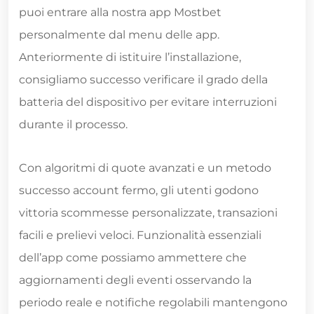
puoi entrare alla nostra app Mostbet
personalmente dal menu delle app.
Anteriormente di istituire l’installazione,
consigliamo successo verificare il grado della
batteria del dispositivo per evitare interruzioni
durante il processo.
Con algoritmi di quote avanzati e un metodo
successo account fermo, gli utenti godono
vittoria scommesse personalizzate, transazioni
facili e prelievi veloci. Funzionalità essenziali
dell’app come possiamo ammettere che
aggiornamenti degli eventi osservando la
periodo reale e notifiche regolabili mantengono