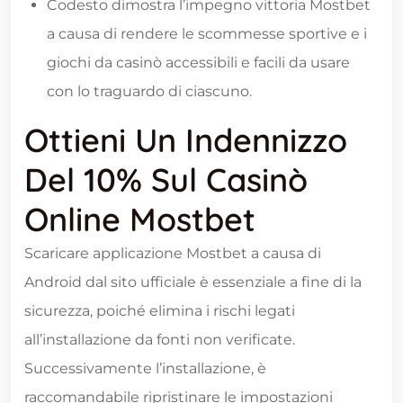
Codesto dimostra l’impegno vittoria Mostbet
a causa di rendere le scommesse sportive e i
giochi da casinò accessibili e facili da usare
con lo traguardo di ciascuno.
Ottieni Un Indennizzo
Del 10% Sul Casinò
Online Mostbet
Scaricare applicazione Mostbet a causa di
Android dal sito ufficiale è essenziale a fine di la
sicurezza, poiché elimina i rischi legati
all’installazione da fonti non verificate.
Successivamente l’installazione, è
raccomandabile ripristinare le impostazioni