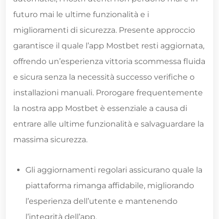
futuro mai le ultime funzionalità e i
miglioramenti di sicurezza. Presente approccio
garantisce il quale l’app Mostbet resti aggiornata,
offrendo un’esperienza vittoria scommessa fluida
e sicura senza la necessità successo verifiche o
installazioni manuali. Prorogare frequentemente
la nostra app Mostbet è essenziale a causa di
entrare alle ultime funzionalità e salvaguardare la
massima sicurezza.
Gli aggiornamenti regolari assicurano quale la
piattaforma rimanga affidabile, migliorando
l’esperienza dell’utente e mantenendo
l’integrità dell’app.