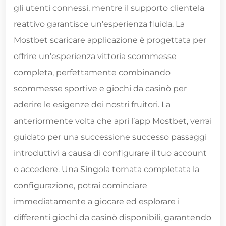
gli utenti connessi, mentre il supporto clientela
reattivo garantisce un’esperienza fluida. La
Mostbet scaricare applicazione è progettata per
offrire un’esperienza vittoria scommesse
completa, perfettamente combinando
scommesse sportive e giochi da casinò per
aderire le esigenze dei nostri fruitori. La
anteriormente volta che apri l’app Mostbet, verrai
guidato per una successione successo passaggi
introduttivi a causa di configurare il tuo account
o accedere. Una Singola tornata completata la
configurazione, potrai cominciare
immediatamente a giocare ed esplorare i
differenti giochi da casinò disponibili, garantendo