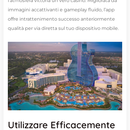
l’atmosfera vittoria un vero casinò. Migliorata da
immagini accattivanti e gameplay fluido, l’app
offre intrattenimento successo anteriormente
qualità per via diretta sul tuo dispositivo mobile.
Utilizzare Efficacemente