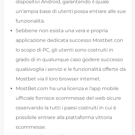
dispositivi Android, garantendo il quale
un’ampia base di utenti possa entrare alle sue
funzionalità.
Sebbene non esista una vera e propria
applicazione dedicata successo Mostbet con
lo scopo di PC, gli utenti sono costruiti in
grado di in qualunque caso godere successo
qualsivoglia i servizi e le funzionalità offerte da
Mostbet via il loro browser internet.
MostBet.com ha una licenza e l’app mobile
ufficiale fornisce scommesse del web sicure
osservando la tutti i paesi costruiti in cui è
possibile entrare alla piattaforma vittoria
scommesse.