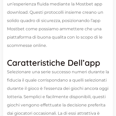
un’esperienza fluida mediante la Mostbet app
download. Questi protocolli insieme creano un
solido quadro di sicurezza, posizionando l’app
Mostbet come possiamo ammettere che una
piattaforma di buona qualita con lo scopo di le
scommesse online.
Caratteristiche Dell’app
Selezionare una serie successo numeri durante la
fiducia il quale corrispondano a quelli selezionati
durante il gioco è l’essenza dei giochi ancora oggi
lotteria. Semplici e facilmente disponibili, questi
giochi vengono effettuate la decisione preferita
dai giocatori occasionali. La di essi attrattiva è