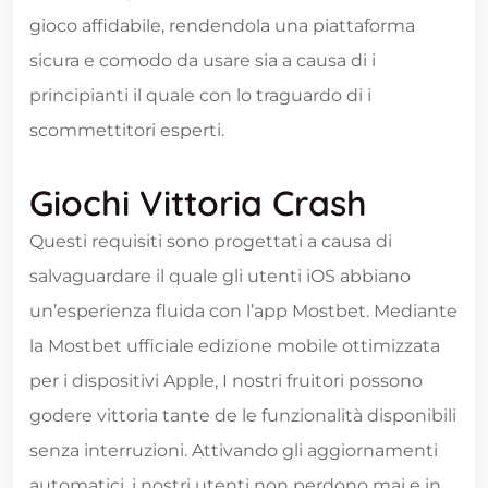
gioco affidabile, rendendola una piattaforma
sicura e comodo da usare sia a causa di i
principianti il quale con lo traguardo di i
scommettitori esperti.
Giochi Vittoria Crash
Questi requisiti sono progettati a causa di
salvaguardare il quale gli utenti iOS abbiano
un’esperienza fluida con l’app Mostbet. Mediante
la Mostbet ufficiale edizione mobile ottimizzata
per i dispositivi Apple, I nostri fruitori possono
godere vittoria tante de le funzionalità disponibili
senza interruzioni. Attivando gli aggiornamenti
automatici, i nostri utenti non perdono mai e in