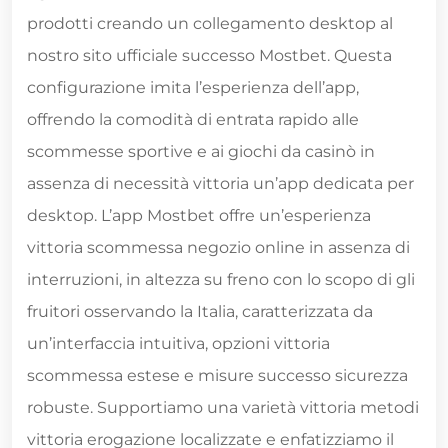
prodotti creando un collegamento desktop al
nostro sito ufficiale successo Mostbet. Questa
configurazione imita l’esperienza dell’app,
offrendo la comodità di entrata rapido alle
scommesse sportive e ai giochi da casinò in
assenza di necessità vittoria un’app dedicata per
desktop. L’app Mostbet offre un’esperienza
vittoria scommessa negozio online in assenza di
interruzioni, in altezza su freno con lo scopo di gli
fruitori osservando la Italia, caratterizzata da
un’interfaccia intuitiva, opzioni vittoria
scommessa estese e misure successo sicurezza
robuste. Supportiamo una varietà vittoria metodi
vittoria erogazione localizzate e enfatizziamo il