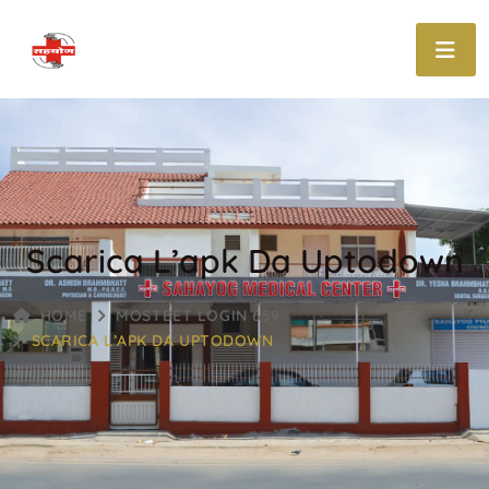
Scarica L’apk Da Uptodown
HOME
MOSTBET LOGIN 659
SCARICA L’APK DA UPTODOWN