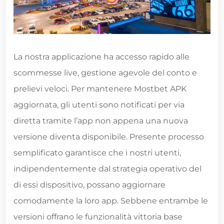
La nostra applicazione ha accesso rapido alle
scommesse live, gestione agevole del conto e
prelievi veloci. Per mantenere Mostbet APK
aggiornata, gli utenti sono notificati per via
diretta tramite l’app non appena una nuova
versione diventa disponibile. Presente processo
semplificato garantisce che i nostri utenti,
indipendentemente dal strategia operativo del
di essi dispositivo, possano aggiornare
comodamente la loro app. Sebbene entrambe le
versioni offrano le funzionalità vittoria base