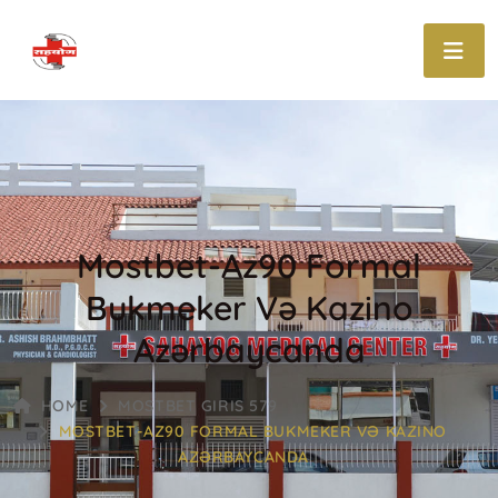
Mostbet-Az90 Formal
Bukmeker Və Kazino
Azərbaycanda
HOME
MOSTBET GIRIS 579
MOSTBET-AZ90 FORMAL BUKMEKER VƏ KAZINO
AZƏRBAYCANDA