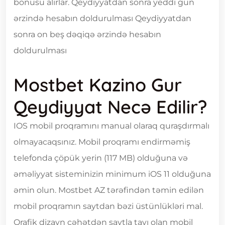
bonusu alırlar. Qeydiyyatdan sonra yeddi gün
ərzində hesabın doldurulması Qeydiyyatdan
sonra on beş dəqiqə ərzində hesabın
doldurulması
Mostbet Kazino Gur
Qeydiyyat Necə Edilir?
IOS mobil proqramını manual olaraq quraşdırmalı
olmayacaqsınız. Mobil proqramı endirməmiş
telefonda çöpük yerin (117 MB) olduğuna və
əməliyyat sisteminizin minimum iOS 11 olduğuna
əmin olun. Mostbet AZ tərəfindən təmin edilən
mobil proqramın saytdan bəzi üstünlükləri mal.
Qrafik dizayn cəhətdən saytla tayı olan mobil