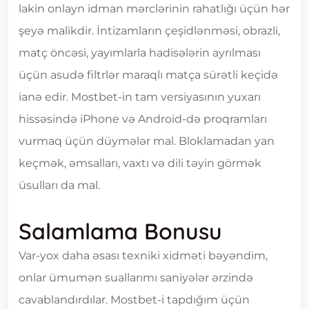
lakin onlayn idman mərclərinin rahatlığı üçün hər
şeyə malikdir. İntizamların çeşidlənməsi, obrazli,
matç öncəsi, yayımlarla hadisələrin ayrılması
üçün asudə filtrlər maraqlı matça sürətli keçidə
ianə edir. Mostbet-in tam versiyasının yuxarı
hissəsində iPhone və Android-də proqramları
vurmaq üçün düymələr mal. Bloklamadan yan
keçmək, əmsalları, vaxtı və dili təyin görmək
üsulları da mal.
Salamlama Bonusu
Var-yox daha əsası texniki xidməti bəyəndim,
onlar ümumən suallarımı saniyələr ərzində
cavablandırdılar. Mostbet-i tapdığım üçün