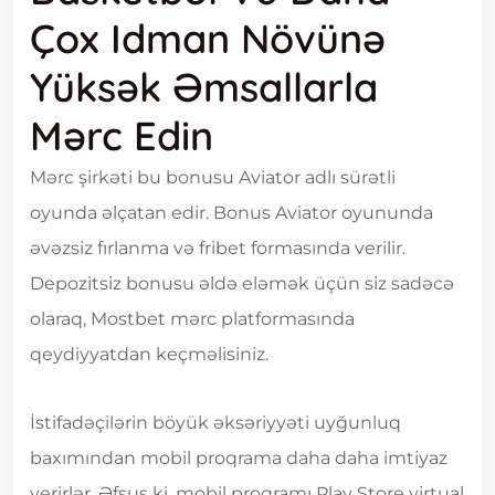
Çox Idman Növünə
Yüksək Əmsallarla
Mərc Edin
Mərc şirkəti bu bonusu Aviator adlı sürətli
oyunda əlçatan edir. Bonus Aviator oyununda
əvəzsiz fırlanma və fribet formasında verilir.
Depozitsiz bonusu əldə eləmək üçün siz sadəcə
olaraq, Mostbet mərc platformasında
qeydiyyatdan keçməlisiniz.
İstifadəçilərin böyük əksəriyyəti uyğunluq
baxımından mobil proqrama daha daha imtiyaz
verirlər. Əfsus ki, mobil proqramı Play Store virtual