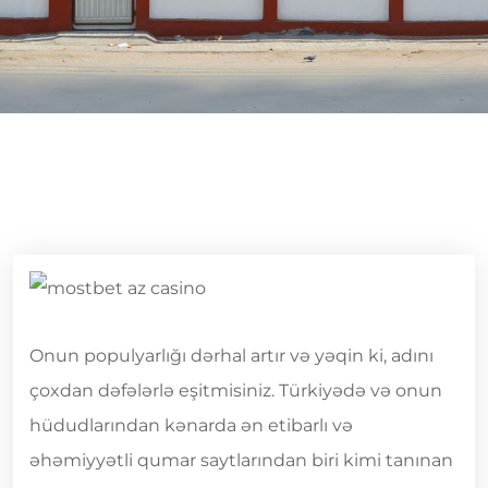
Onun populyarlığı dərhal artır və yəqin ki, adını
çoxdan dəfələrlə eşitmisiniz. Türkiyədə və onun
hüdudlarından kənarda ən etibarlı və
əhəmiyyətli qumar saytlarından biri kimi tanınan