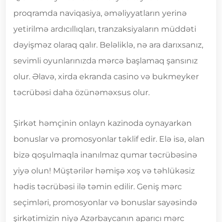
proqramda naviqasiya, əməliyyatların yerinə
yetirilmə ardıcıllıqları, tranzaksiyaların müddəti
dəyişməz olaraq qalır. Beləliklə, nə ara darıxsanız,
sevimli oyunlarınızda mərcə başlamaq şansınız
olur. Əlavə, xirda ekranda casino və bukmeyker
təcrübəsi daha özünəməxsus olur.
Şirkət həmçinin onlayn kazinoda oynayarkən
bonuslar və promosyonlar təklif edir. Elə isə, əlan
bizə qoşulmaqla inanılmaz qumar təcrübəsinə
yiyə olun! Müştərilər həmişə xoş və təhlükəsiz
hədis təcrübəsi ilə təmin edilir. Geniş mərc
seçimləri, promosyonlar və bonuslar sayəsində
şirkətimizin niyə Azərbaycanın aparıcı mərc