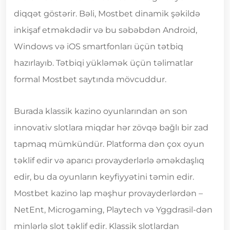
diqqət göstərir. Bəli, Mostbet dinamik şəkildə
inkişaf etməkdədir və bu səbəbdən Android,
Windows və iOS smartfonları üçün tətbiq
hazırlayıb. Tətbiqi yükləmək üçün təlimatlar
formal Mostbet saytında mövcuddur.
Burada klassik kazino oyunlarından ən son
innovativ slotlara miqdar hər zövqə bağlı bir zad
tapmaq mümkündür. Platforma dən çox oyun
təklif edir və aparıcı provayderlərlə əməkdaşlıq
edir, bu da oyunların keyfiyyətini təmin edir.
Mostbet kazino lap məşhur provayderlərdən –
NetEnt, Microgaming, Playtech və Yggdrasil-dən
minlərlə slot təklif edir. Klassik slotlardan