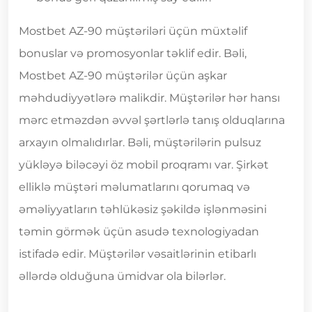
Mostbet AZ-90 müştəriləri üçün müxtəlif
bonuslar və promosyonlar təklif edir. Bəli,
Mostbet AZ-90 müştərilər üçün aşkar
məhdudiyyətlərə malikdir. Müştərilər hər hansı
mərc etməzdən əvvəl şərtlərlə tanış olduqlarına
arxayın olmalıdırlar. Bəli, müştərilərin pulsuz
yükləyə biləcəyi öz mobil proqramı var. Şirkət
elliklə müştəri məlumatlarını qorumaq və
əməliyyatların təhlükəsiz şəkildə işlənməsini
təmin görmək üçün asudə texnologiyadan
istifadə edir. Müştərilər vəsaitlərinin etibarlı
əllərdə olduğuna ümidvar ola bilərlər.