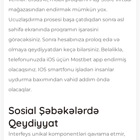
mağazasından endirmək mümkün yox.
Ucuzlaşdırma prosesi başa çatdıqdan sonra əsl
səhifə ekranında proqramın işarəsini
görəcəksiniz. Sonra hesabınıza proloq edə və
olmaya qeydiyyatdan keçə bilərsiniz. Beləliklə,
telefonunuzda iOS üçün Mostbet app endirmiş
olacaqsınız. IOS smartfonu işlədən insanlar
uydurma baxımından vahid addım öndə
olacaqlar.
Sosial Şəbəkələrdə
Qeydiyyat
İnterfeys unikal komponentləri qavrama etmir,