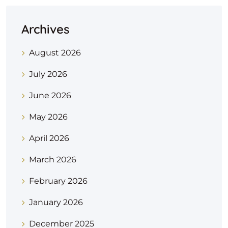
Archives
August 2026
July 2026
June 2026
May 2026
April 2026
March 2026
February 2026
January 2026
December 2025