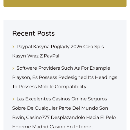
Recent Posts
Paypal Kasyna Poglądy 2026 Cała Spis
Kasyn Wraz Z PayPal
Software Providers Such As For Example
Playson, Es Possess Redesigned Its Headings
To Possess Mobile Compatibility
Las Excelentes Casinos Online Seguros
Sobre De Cualquier Parte Del Mundo Son
Bwin, Casino777 Desplazandolo Hacia El Pelo
Enorme Madrid Casino En Internet