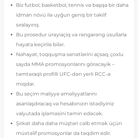
Biz futbol, basketbol, tennis və başqa bir daha
idman növü ilə uyğun geniş bir təklif
sıralayırıq.
Bu prosedur ürəyiaçiq və rəngarəng üsullarla
həyata keçirilə bilər.
Nəhayət, toqquşma sənətlərini açsaq, çoxlu
sayda MMA promosyonlarını görəcəyik –
təmtəraqlı profilli UFC-dən yerli RCC-ə
miqdar.
Bu seçim maliyyə əməliyyatlarını
asanlaşdıracaq və hesabınızın istədiyiniz
valyutada işləməsini təmin edəcək.
Şirkət daha daha müştəri cəlb etmək üçün
müxtəlif promosyonlar da təqdim edir.