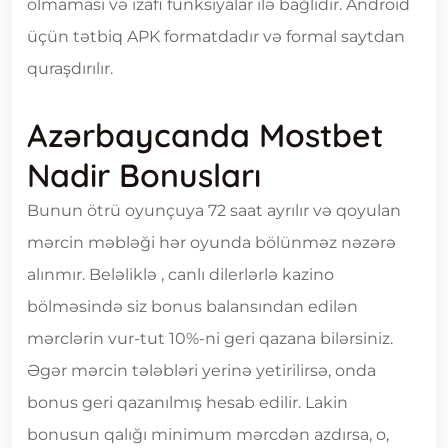
olmaması və izafi funksiyalar ilə bağlıdır. Android
üçün tətbiq APK formatdadır və formal saytdan
quraşdırılır.
Azərbaycanda Mostbet
Nadir Bonusları
Bunun ötrü oyunçuya 72 saat ayrılır və qoyulan
mərcin məbləği hər oyunda bölünməz nəzərə
alınmır. Beləliklə , canlı dilerlərlə kazino
bölməsində siz bonus balansından edilən
mərclərin vur-tut 10%-ni geri qazana bilərsiniz.
Əgər mərcin tələbləri yerinə yetirilirsə, onda
bonus geri qazanılmış hesab edilir. Lakin
bonusun qalığı minimum mərcdən azdırsa, o,