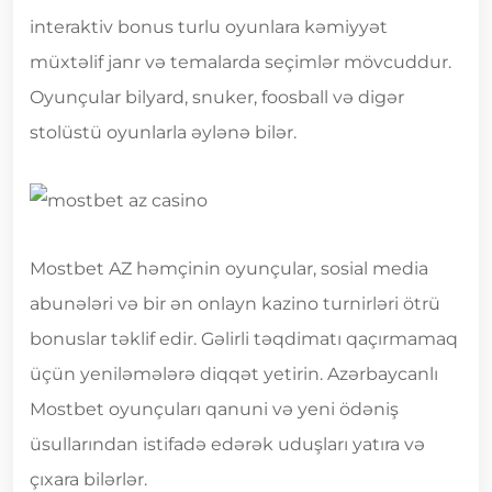
interaktiv bonus turlu oyunlara kəmiyyət
müxtəlif janr və temalarda seçimlər mövcuddur.
Oyunçular bilyard, snuker, foosball və digər
stolüstü oyunlarla əylənə bilər.
Mostbet AZ həmçinin oyunçular, sosial media
abunələri və bir ən onlayn kazino turnirləri ötrü
bonuslar təklif edir. Gəlirli təqdimatı qaçırmamaq
üçün yeniləmələrə diqqət yetirin. Azərbaycanlı
Mostbet oyunçuları qanuni və yeni ödəniş
üsullarından istifadə edərək uduşları yatıra və
çıxara bilərlər.