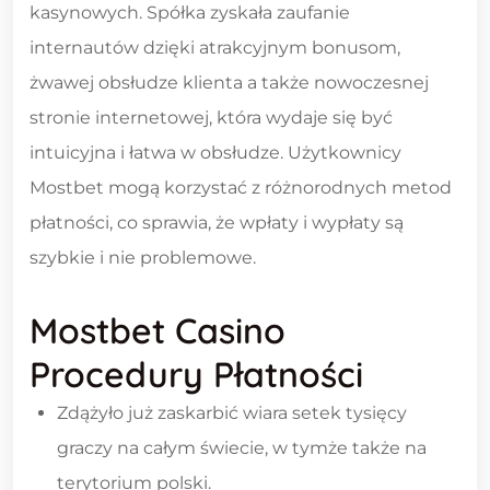
kasynowych. Spółka zyskała zaufanie
internautów dzięki atrakcyjnym bonusom,
żwawej obsłudze klienta a także nowoczesnej
stronie internetowej, która wydaje się być
intuicyjna i łatwa w obsłudze. Użytkownicy
Mostbet mogą korzystać z różnorodnych metod
płatności, co sprawia, że wpłaty i wypłaty są
szybkie i nie problemowe.
Mostbet Casino
Procedury Płatności
Zdążyło już zaskarbić wiara setek tysięcy
graczy na całym świecie, w tymże także na
terytorium polski.