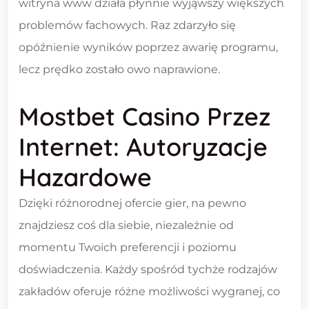
witryna www działa płynnie wyjąwszy większych
problemów fachowych. Raz zdarzyło się
opóźnienie wyników poprzez awarię programu,
lecz prędko zostało owo naprawione.
Mostbet Casino Przez
Internet: Autoryzacje
Hazardowe
Dzięki różnorodnej ofercie gier, na pewno
znajdziesz coś dla siebie, niezależnie od
momentu Twoich preferencji i poziomu
doświadczenia. Każdy spośród tychże rodzajów
zakładów oferuje różne możliwości wygranej, co