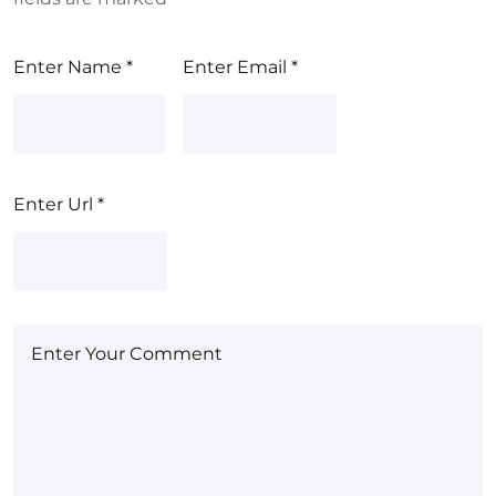
Enter Name
*
Enter Email
*
Enter Url
*