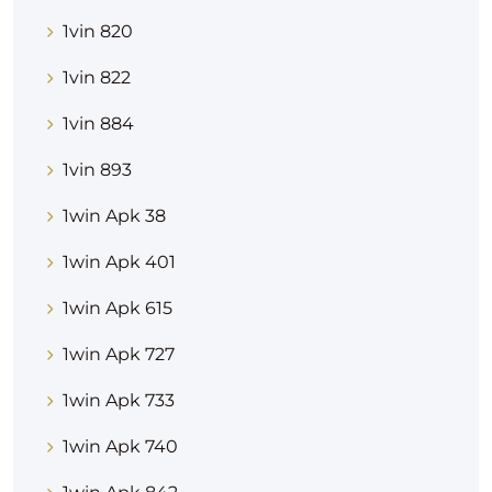
1vin 820
1vin 822
1vin 884
1vin 893
1win Apk 38
1win Apk 401
1win Apk 615
1win Apk 727
1win Apk 733
1win Apk 740