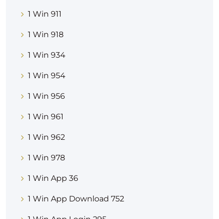
1 Win 911
1 Win 918
1 Win 934
1 Win 954
1 Win 956
1 Win 961
1 Win 962
1 Win 978
1 Win App 36
1 Win App Download 752