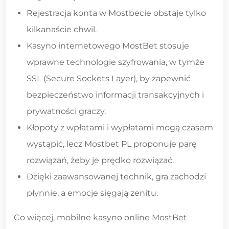
Rejestracja konta w Mostbecie obstaje tylko
kilkanaście chwil.
Kasyno internetowego MostBet stosuje
wprawne technologie szyfrowania, w tymże
SSL (Secure Sockets Layer), by zapewnić
bezpieczeństwo informacji transakcyjnych i
prywatności graczy.
Kłopoty z wpłatami i wypłatami mogą czasem
wystąpić, lecz Mostbet PL proponuje parę
rozwiązań, żeby je prędko rozwiązać.
Dzięki zaawansowanej technik, gra zachodzi
płynnie, a emocje sięgają zenitu.
Co więcej, mobilne kasyno online MostBet