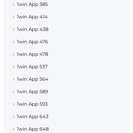
1win App 385
1win App 414
1win App 438
1win App 476
1win App 478
1win App 537
1win App 564
1win App 589
1win App 593
1win App 643
1win App 648