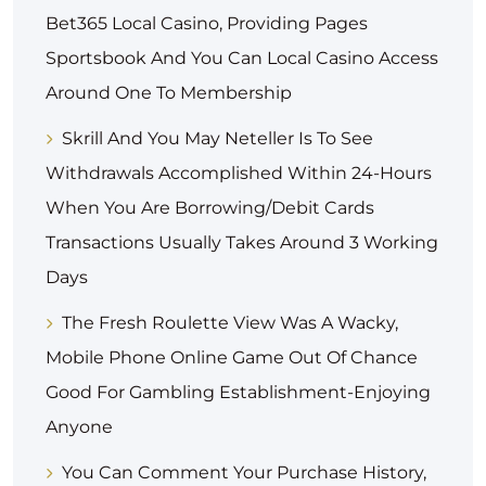
Bet365 Local Casino, Providing Pages
Sportsbook And You Can Local Casino Access
Around One To Membership
Skrill And You May Neteller Is To See
Withdrawals Accomplished Within 24-Hours
When You Are Borrowing/debit Cards
Transactions Usually Takes Around 3 Working
Days
The Fresh Roulette View Was A Wacky,
Mobile Phone Online Game Out Of Chance
Good For Gambling Establishment-Enjoying
Anyone
You Can Comment Your Purchase History,