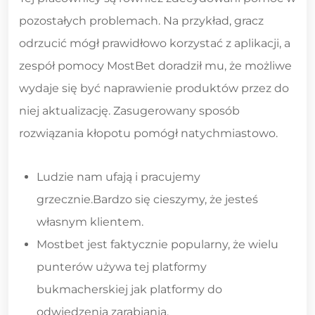
pozostałych problemach. Na przykład, gracz
odrzucić mógł prawidłowo korzystać z aplikacji, a
zespół pomocy MostBet doradził mu, że możliwe
wydaje się być naprawienie produktów przez do
niej aktualizację. Zasugerowany sposób
rozwiązania kłopotu pomógł natychmiastowo.
Ludzie nam ufają i pracujemy
grzecznie.Bardzo się cieszymy, że jesteś
własnym klientem.
Mostbet jest faktycznie popularny, że wielu
punterów używa tej platformy
bukmacherskiej jak platformy do
odwiedzenia zarabiania.