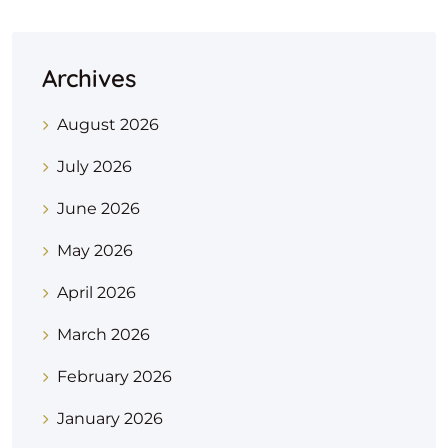
Archives
August 2026
July 2026
June 2026
May 2026
April 2026
March 2026
February 2026
January 2026