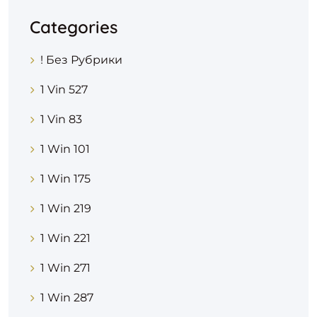
Categories
! Без Рубрики
1 Vin 527
1 Vin 83
1 Win 101
1 Win 175
1 Win 219
1 Win 221
1 Win 271
1 Win 287