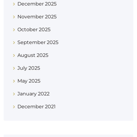
December 2025
November 2025
October 2025
September 2025
August 2025
July 2025
May 2025
January 2022
December 2021