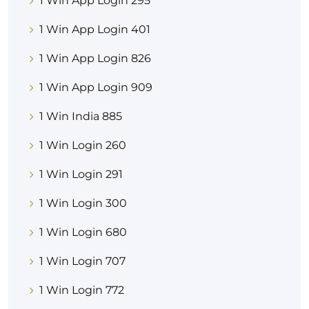
1 Win App Login 295
1 Win App Login 401
1 Win App Login 826
1 Win App Login 909
1 Win India 885
1 Win Login 260
1 Win Login 291
1 Win Login 300
1 Win Login 680
1 Win Login 707
1 Win Login 772