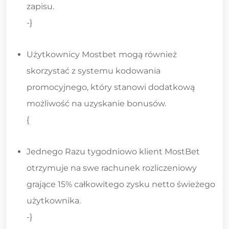
zapisu.
-}
Użytkownicy Mostbet mogą również
skorzystać z systemu kodowania
promocyjnego, który stanowi dodatkową
możliwość na uzyskanie bonusów.
{
Jednego Razu tygodniowo klient MostBet
otrzymuje na swe rachunek rozliczeniowy
grające 15% całkowitego zysku netto świeżego
użytkownika.
-}