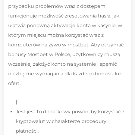
przypadku problemów wraz z dostępem,
funkcjonuje możliwość zresetowania hasła, jak
ułatwia ponowną aktywację konta w kasynie, w
którym miejscu można korzystać wraz z
komputerów na żywo w mostbet. Aby otrzymać
bonusy Mostbet w Polsce, użytkownicy muszą
wcześniej założyć konto na systemie i spełnić
niezbędne wymagania dla każdego bonusu lub
ofert.
{
Jest jest to dodatkowy powód, by korzystać z
kryptowalut w charakterze procedury
płatności.