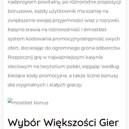
nadprogram powitalny, po różnorodne propozycji
bonusowe, każdy użytkownik ma szansę na
zwiększenie swojej przyjemności wraz z rozrywki.
Kasyno stawia na różnorodność i dmostbet
system kodowania promocyjnyostępność swych
ofert, docierając do ogromnego grona odbiorców.
Rozpocznij grę w najważniejszym kasynie
sieciowym na terytorium polski, sięgając według
bieżące kody promocyjne, a także liczne bonusy
dla oryginalnych i stałych graczy.
Wybór Większości Gier