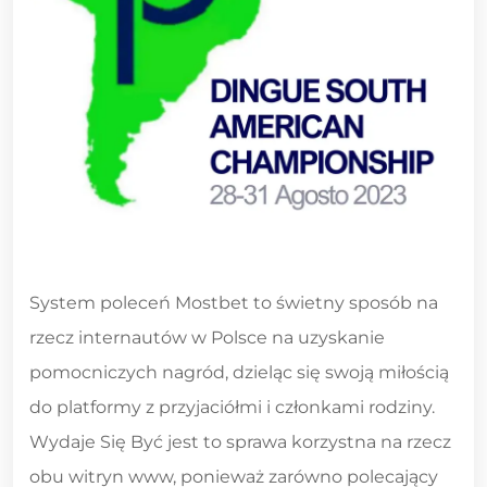
System poleceń Mostbet to świetny sposób na
rzecz internautów w Polsce na uzyskanie
pomocniczych nagród, dzieląc się swoją miłością
do platformy z przyjaciółmi i członkami rodziny.
Wydaje Się Być jest to sprawa korzystna na rzecz
obu witryn www, ponieważ zarówno polecający