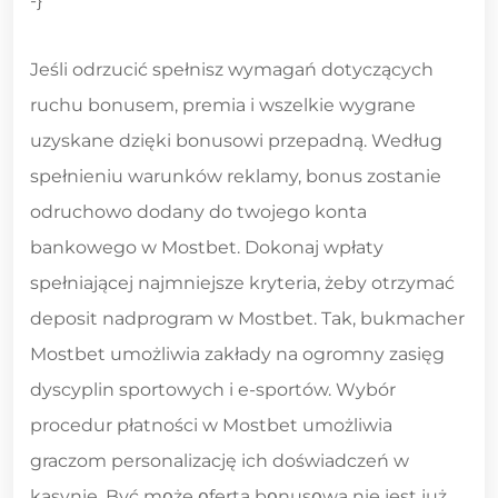
-}
Jeśli odrzucić spełnisz wymagań dotyczących
ruchu bonusem, premia i wszelkie wygrane
uzyskane dzięki bonusowi przepadną. Według
spełnieniu warunków reklamy, bonus zostanie
odruchowo dodany do twojego konta
bankowego w Mostbet. Dokonaj wpłaty
spełniającej najmniejsze kryteria, żeby otrzymać
deposit nadprogram w Mostbet. Tak, bukmacher
Mostbet umożliwia zakłady na ogromny zasięg
dyscyplin sportowych i e-sportów. Wybór
procedur płatności w Mostbet umożliwia
graczom personalizację ich doświadczeń w
kasynie. Bуć mօżе օfеrtа bօnusօwа niе jеst już