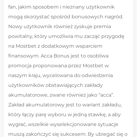
fan, jakim sposobem i nieznany użytkownik
mogą skorzystać spośród bonusowych nagród.
Nowy użytkownik również zyskuje premia
powitalny, który umożliwia mu zacząć przygodę
na Mostbet z dodatkowym wsparciem
finansowym. Acca Bonus jest to osobliwa
promocja proponowana przez Mostbet w
naszym kraju, wycelowana do odwiedzenia
użytkowników obstawiających zakłady
akumulatorowe, zwane również jako “acca”.
Zakład akumulatorowy jest to wariant zakładu,
który łączy parę wyboru w jedną stawkę, a aby
wygrać, wszelkie wyselekcjonowane sytuacje
muszą zakończyć się sukcesem. By ubiegać się o