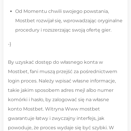
Od Momentu chwili swojego powstania,
Mostbet rozwijał się, wprowadzając oryginalne
procedury i rozszerzając swoją ofertę gier.
-}
By uzyskać dostęp do własnego konta w
Mostbet, fani muszą przejść za pośrednictwem
login proces. Należy wpisać własne informacje,
takie jakim sposobem adres mejl albo numer
komórki i hasło, by zalogować się na własne
konto Mostbet. Witryna Www mostbet
gwarantuje łatwy i zwyczajny interfejs, jak
powoduje, że proces wydaje się być szybki. W