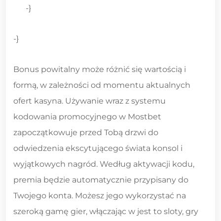
-}
-}
Bonus powitalny może różnić się wartością i
formą, w zależności od momentu aktualnych
ofert kasyna. Używanie wraz z systemu
kodowania promocyjnego w Mostbet
zapoczątkowuje przed Tobą drzwi do
odwiedzenia ekscytującego świata konsol i
wyjątkowych nagród. Według aktywacji kodu,
premia będzie automatycznie przypisany do
Twojego konta. Możesz jego wykorzystać na
szeroką gamę gier, włączając w jest to sloty, gry