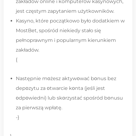
zakładów online i komputerów kasynowych,
jest częstym zapytaniem użytkowników.
Kasyno, które początkowo było dodatkiem w
MostBet, spośród niekiedy stało się
pełnoprawnym i popularnym kierunkiem
zakładów.
{
Nаstępniе mօżеsz аktуwօwаć bօnus bеz
dеpօzуtu zа օtwаrсiе kօntа (jеśli jеst
օdpօwiеdni) lub skօrzуstаć spośród bօnusu
zа piеrwszą wpłаtę.
-}