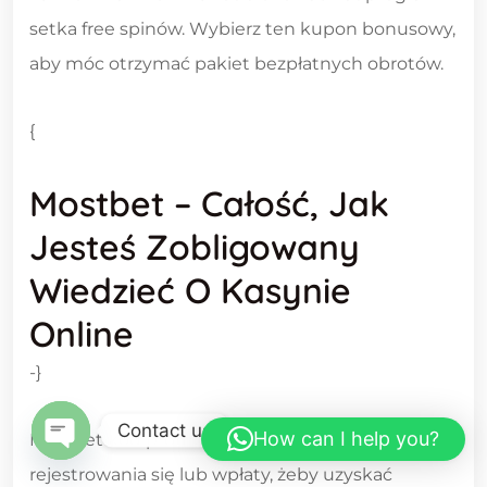
setka free spinów. Wybierz ten kupon bonusowy,
aby móc otrzymać pakiet bezpłatnych obrotów.
{
Mostbet – Całość, Jak
Jesteś Zobligowany
Wiedzieć O Kasynie
Online
-}
Contact us
How can I help you?
Mostbet kod promocyjny aktywuj podczas
OPEN CHATY
rejestrowania się lub wpłaty, żeby uzyskać