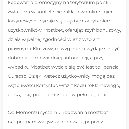
kodowania promocyjny na terytorium polski,
zwłaszcza w kontekście zakładów online i gier
kasynowych, wydaje się częstym zapytaniem
użytkowników. Mostbet, oferując szyfr bonusowy,
działa w pełnej zgodności wraz z wzorami
prawnymi. Kluczowym względem wydaje się być
dobrobyt odpowiedniej autoryzacji, a przy
wypadku Mostbet wydaje się być jest to licencja
Curacao. Dzięki wstecz użytkownicy mogą bez
wątpliwości korzystać wraz z kodu reklamowego,
ciesząc się premia mostbet w pełni legalnie.
Od Momentu systemu kodowania mostbet
nadprogram wyjąwszy depozytu, poprzez