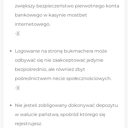
zwiększy bezpieczeństwo pierwotnego konta
bankowego w kasynie mostbet
internetowego.
-}{
Logowanie na stronę bukmachera może
odbywać się nie zaakceptować jedynie
bezpośrednio, ale również zbyt
pośrednictwem necie społecznościowych.
-}{
Nie jesteś zobligowany dokonywać depozytu
w walucie państwa, spośród którego się
rejestrujesz.