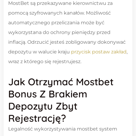
MostBet są przekazywane kierownictwu za
pomocą szyfrowanych kanałów. Możliwość
automatycznego przeliczania może być
wykorzystana do ochrony pieniędzy przed
inflacją. Odrzucić jesteś zobligowany dokonywać
depozytu w walucie kraju
przycisk postaw zakład
,
wraz z którego się rejestrujesz.
Jak Otrzymać Mostbet
Bonus Z Brakiem
Depozytu Zbyt
Rejestrację?
Legalność wykorzystywania mostbet system