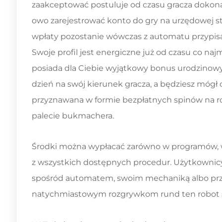
zaakceptować postuluje od czasu gracza dokonan
owo zarejestrować konto do gry na urzędowej 
wpłaty pozostanie wówczas z automatu przypisa
Swoje profil jest energiczne już od czasu co naj
posiada dla Ciebie wyjątkowy bonus urodzinowy.
dzień na swój kierunek gracza, a będziesz mógł
przyznawana w formie bezpłatnych spinów na 
palecie bukmachera.
Środki można wypłacać zarówno w programów, w j
z wszystkich dostępnych procedur. Użytkownicy
spośród automatem, swoim mechaniką albo prz
natychmiastowym rozgrywkom rund ten robot sta