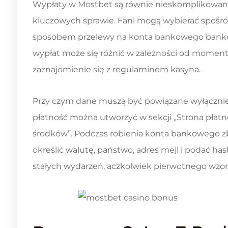
Wypłaty w Mostbet są równie nieskomplikowane 
kluczowych sprawie. Fani mogą wybierać spośr
sposobem przelewy na konta bankowego bankowe
wypłat może się różnić w zależności od momen
zaznajomienie się z regulaminem kasyna.
Przy czym dane muszą być powiązane wyłącznie
płatność można utworzyć w sekcji „Strona płatnoś
środków”. Podczas robienia konta bankowego z
określić walutę, państwo, adres mejl i podać ha
stałych wydarzeń, aczkolwiek pierwotnego wzor