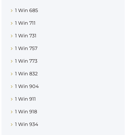
1 Win 685
1 Win 711
1 Win 731
1 Win 757
1 Win 773
1 Win 832
1 Win 904
1 Win 911
1 Win 918
1 Win 934