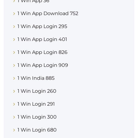
1 Win App 36
1 Win App Download 752
1 Win App Login 295
1 Win App Login 401
1 Win App Login 826
1 Win App Login 909
1 Win India 885
1 Win Login 260
1 Win Login 291
1 Win Login 300
1 Win Login 680