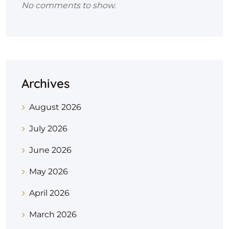
No comments to show.
Archives
August 2026
July 2026
June 2026
May 2026
April 2026
March 2026