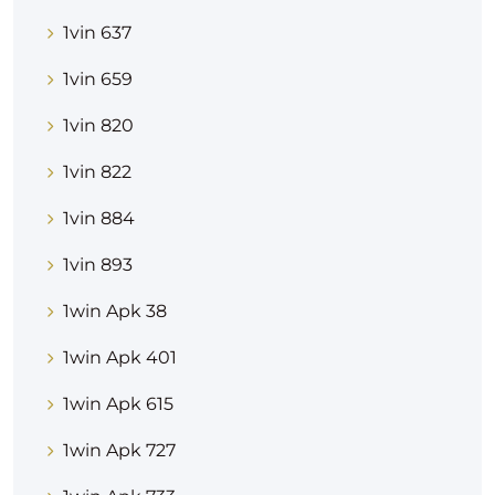
1vin 637
1vin 659
1vin 820
1vin 822
1vin 884
1vin 893
1win Apk 38
1win Apk 401
1win Apk 615
1win Apk 727