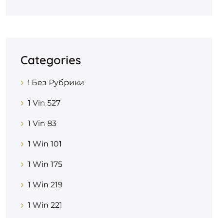
Categories
! Без Рубрики
1 Vin 527
1 Vin 83
1 Win 101
1 Win 175
1 Win 219
1 Win 221