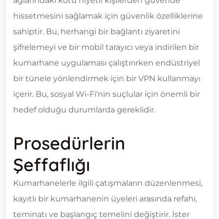
ağlarındaki kötü niyetli kişilerden güvende
hissetmesini sağlamak için güvenlik özelliklerine
sahiptir. Bu, herhangi bir bağlantı ziyaretini
şifrelemeyi ve bir mobil tarayıcı veya indirilen bir
kumarhane uygulaması çalıştırırken endüstriyel
bir tünele yönlendirmek için bir VPN kullanmayı
içerir. Bu, sosyal Wi-Fi'nin suçlular için önemli bir
hedef olduğu durumlarda gereklidir.
Prosedürlerin
Şeffaflığı
Kumarhanelerle ilgili çatışmaların düzenlenmesi,
kayıtlı bir kumarhanenin üyeleri arasında refahı,
teminatı ve başlangıç ​​temelini değiştirir. İster