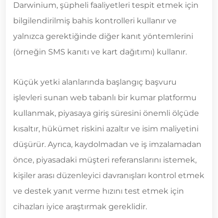
Darwinium, şüpheli faaliyetleri tespit etmek için
bilgilendirilmiş bahis kontrolleri kullanır ve
yalnızca gerektiğinde diğer kanıt yöntemlerini
(örneğin SMS kanıtı ve kart dağıtımı) kullanır.
Küçük yetki alanlarında başlangıç ​​başvuru
işlevleri sunan web tabanlı bir kumar platformu
kullanmak, piyasaya giriş süresini önemli ölçüde
kısaltır, hükümet riskini azaltır ve isim maliyetini
düşürür. Ayrıca, kaydolmadan ve iş imzalamadan
önce, piyasadaki müşteri referanslarını istemek,
kişiler arası düzenleyici davranışları kontrol etmek
ve destek yanıt verme hızını test etmek için
cihazları iyice araştırmak gereklidir.