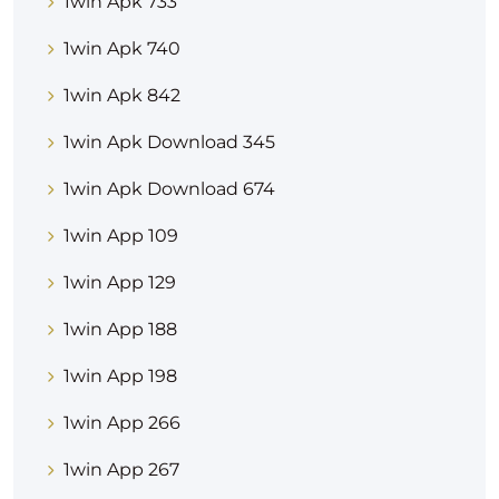
1win Apk 733
1win Apk 740
1win Apk 842
1win Apk Download 345
1win Apk Download 674
1win App 109
1win App 129
1win App 188
1win App 198
1win App 266
1win App 267