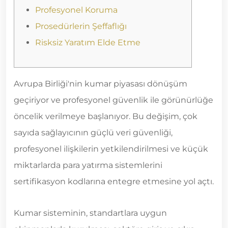
Profesyonel Koruma
Prosedürlerin Şeffaflığı
Risksiz Yaratım Elde Etme
Avrupa Birliği'nin kumar piyasası dönüşüm
geçiriyor ve profesyonel güvenlik ile görünürlüğe
öncelik verilmeye başlanıyor. Bu değişim, çok
sayıda sağlayıcının güçlü veri güvenliği,
profesyonel ilişkilerin yetkilendirilmesi ve küçük
miktarlarda para yatırma sistemlerini
sertifikasyon kodlarına entegre etmesine yol açtı.
Kumar sisteminin, standartlara uygun