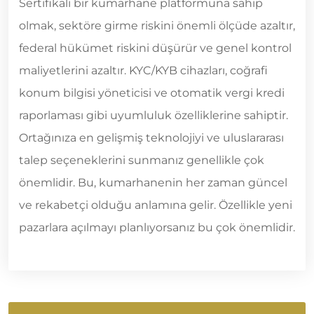
Sertifikalı bir kumarhane platformuna sahip
olmak, sektöre girme riskini önemli ölçüde azaltır,
federal hükümet riskini düşürür ve genel kontrol
maliyetlerini azaltır. KYC/KYB cihazları, coğrafi
konum bilgisi yöneticisi ve otomatik vergi kredi
raporlaması gibi uyumluluk özelliklerine sahiptir.
Ortağınıza en gelişmiş teknolojiyi ve uluslararası
talep seçeneklerini sunmanız genellikle çok
önemlidir. Bu, kumarhanenin her zaman güncel
ve rekabetçi olduğu anlamına gelir. Özellikle yeni
pazarlara açılmayı planlıyorsanız bu çok önemlidir.