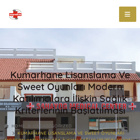
Kumarhane Lisanslama Ve
Sweet Oyunları Modern
Katılımcılara İlişkin Sağlık
Kriterlerinin Başlatılması
HOME
UNCATEGORIZED
KUMARHANE LISANSLAMA VE SWEET OYUNLARI