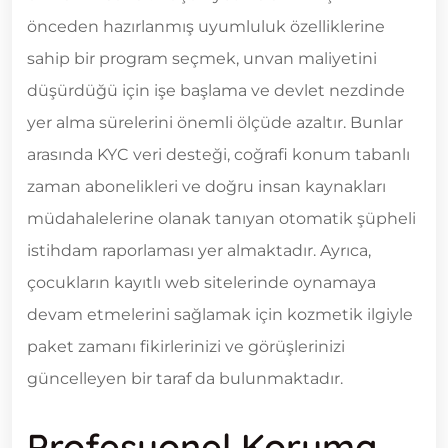
önceden hazırlanmış uyumluluk özelliklerine
sahip bir program seçmek, unvan maliyetini
düşürdüğü için işe başlama ve devlet nezdinde
yer alma sürelerini önemli ölçüde azaltır. Bunlar
arasında KYC veri desteği, coğrafi konum tabanlı
zaman abonelikleri ve doğru insan kaynakları
müdahalelerine olanak tanıyan otomatik şüpheli
istihdam raporlaması yer almaktadır. Ayrıca,
çocukların kayıtlı web sitelerinde oynamaya
devam etmelerini sağlamak için kozmetik ilgiyle
paket zamanı fikirlerinizi ve görüşlerinizi
güncelleyen bir taraf da bulunmaktadır.
Profesyonel Koruma