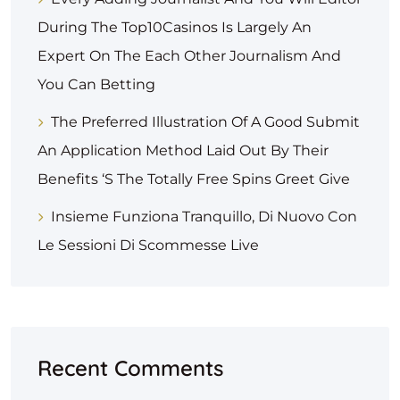
During The Top10Casinos Is Largely An
Expert On The Each Other Journalism And
You Can Betting
The Preferred Illustration Of A Good Submit
An Application Method Laid Out By Their
Benefits ‘s The Totally Free Spins Greet Give
Insieme Funziona Tranquillo, Di Nuovo Con
Le Sessioni Di Scommesse Live
Recent Comments