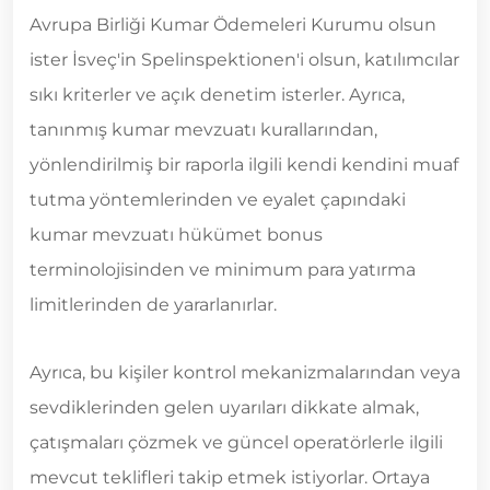
Avrupa Birliği Kumar Ödemeleri Kurumu olsun
ister İsveç'in Spelinspektionen'i olsun, katılımcılar
sıkı kriterler ve açık denetim isterler. Ayrıca,
tanınmış kumar mevzuatı kurallarından,
yönlendirilmiş bir raporla ilgili kendi kendini muaf
tutma yöntemlerinden ve eyalet çapındaki
kumar mevzuatı hükümet bonus
terminolojisinden ve minimum para yatırma
limitlerinden de yararlanırlar.
Ayrıca, bu kişiler kontrol mekanizmalarından veya
sevdiklerinden gelen uyarıları dikkate almak,
çatışmaları çözmek ve güncel operatörlerle ilgili
mevcut teklifleri takip etmek istiyorlar. Ortaya