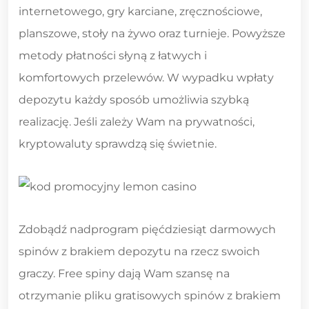
internetowego, gry karciane, zręcznościowe,
planszowe, stoły na żywo oraz turnieje. Powyższe
metody płatności słyną z łatwych i
komfortowych przelewów. W wypadku wpłaty
depozytu każdy sposób umożliwia szybką
realizację. Jeśli zależy Wam na prywatności,
kryptowaluty sprawdzą się świetnie.
Zdobądź nadprogram pięćdziesiąt darmowych
spinów z brakiem depozytu na rzecz swoich
graczy. Free spiny dają Wam szansę na
otrzymanie pliku gratisowych spinów z brakiem