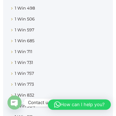
1 Win 498
1 Win 506
1 Win 597
1 Win 685
1 Win 711
1 Win 731
1 Win 757
1 Win 773
1 Win 832
Contact us
How can I help you?
1 Win 904
OPEN CHATY