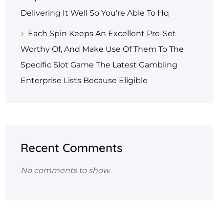
Delivering It Well So You’re Able To Hq
Each Spin Keeps An Excellent Pre-Set
Worthy Of, And Make Use Of Them To The
Specific Slot Game The Latest Gambling
Enterprise Lists Because Eligible
Recent Comments
No comments to show.