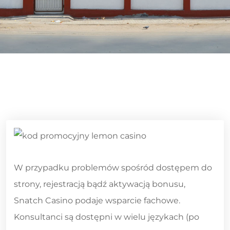
W przypadku problemów spośród dostępem do
strony, rejestracją bądź aktywacją bonusu,
Snatch Casino podaje wsparcie fachowe.
Konsultanci są dostępni w wielu językach (po