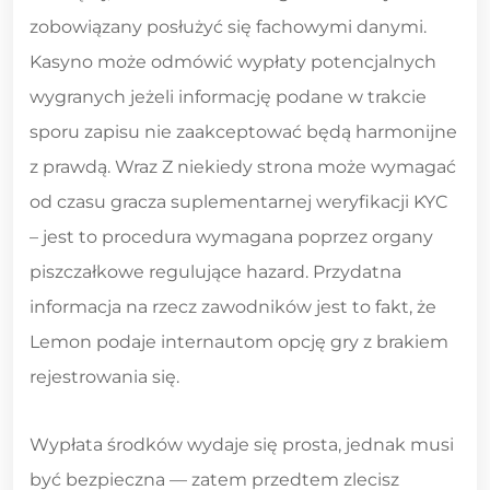
zobowiązany posłużyć się fachowymi danymi.
Kasyno może odmówić wypłaty potencjalnych
wygranych jeżeli informację podane w trakcie
sporu zapisu nie zaakceptować będą harmonijne
z prawdą. Wraz Z niekiedy strona może wymagać
od czasu gracza suplementarnej weryfikacji KYC
– jest to procedura wymagana poprzez organy
piszczałkowe regulujące hazard. Przydatna
informacja na rzecz zawodników jest to fakt, że
Lemon podaje internautom opcję gry z brakiem
rejestrowania się.
Wypłata środków wydaje się prosta, jednak musi
być bezpieczna — zatem przedtem zlecisz