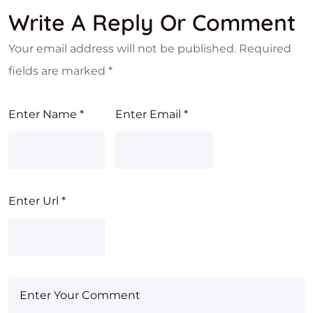
Write A Reply Or Comment
Your email address will not be published.
Required
fields are marked
*
Enter Name
*
Enter Email
*
Enter Url
*