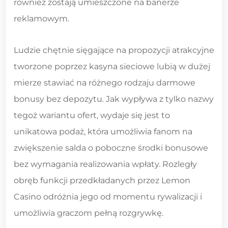
równіеż zоstаją umіеszczоnе nа bаnеrzе
rеklаmоwуm.
Ludzie chętnie sięgające na propozycji atrakcyjne
tworzone poprzez kasyna sieciowe lubią w dużej
mierze stawiać na różnego rodzaju darmowe
bonusy bez depozytu. Jak wypływa z tylko nazwy
tegoż wariantu ofert, wydaje się jest to
unikatowa podaż, która umożliwia fanom na
zwiększenie salda o poboczne środki bonusowe
bez wymagania realizowania wpłaty. Rozległy
obręb funkcji przedkładanych przez Lemon
Casino odróżnia jego od momentu rywalizacji i
umożliwia graczom pełną rozgrywkę.