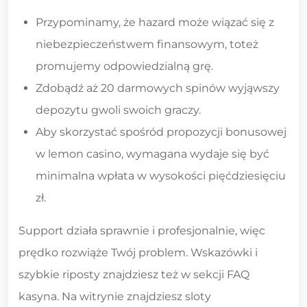
Przypominamy, że hazard może wiązać się z
niebezpieczeństwem finansowym, toteż
promujemy odpowiedzialną grę.
Zdobądź aż 20 darmowych spinów wyjąwszy
depozytu gwoli swoich graczy.
Aby skorzystać spośród propozycji bonusowej
w lemon casino, wymagana wydaje się być
minimalna wpłata w wysokości pięćdziesięciu
zł.
Support działa sprawnie i profesjonalnie, więc
prędko rozwiąże Twój problem. Wskazówki i
szybkie riposty znajdziesz też w sekcji FAQ
kasyna. Na witrynie znajdziesz sloty