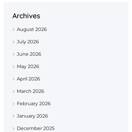
Archives
August 2026
July 2026
June 2026
May 2026
April 2026
March 2026
February 2026
January 2026
December 2025