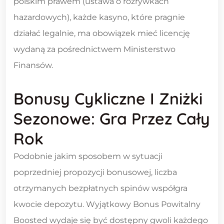
polskim prawem (ustawa o rozrywkach
hazardowych), każde kasyno, które pragnie
działać legalnie, ma obowiązek mieć licencję
wydaną za pośrednictwem Ministerstwo
Finansów.
Bonusy Cykliczne I Zniżki
Sezonowe: Gra Przez Cały
Rok
Podobnie jakim sposobem w sytuacji
poprzedniej propozycji bonusowej, liczba
otrzymanych bezpłatnych spinów współgra
kwocie depozytu. Wyjątkowy Bonus Powitalny
Boosted wydaje się być dostępny gwoli każdego