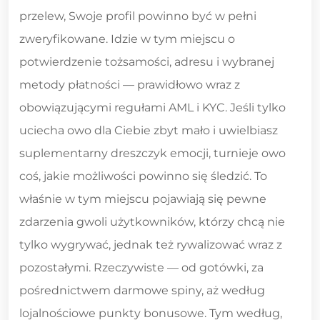
przelew, Swoje profil powinno być w pełni
zweryfikowane. Idzie w tym miejscu o
potwierdzenie tożsamości, adresu i wybranej
metody płatności — prawidłowo wraz z
obowiązującymi regułami AML i KYC. Jeśli tylko
uciecha owo dla Ciebie zbyt mało i uwielbiasz
suplementarny dreszczyk emocji, turnieje owo
coś, jakie możliwości powinno się śledzić. To
właśnie w tym miejscu pojawiają się pewne
zdarzenia gwoli użytkowników, którzy chcą nie
tylko wygrywać, jednak też rywalizować wraz z
pozostałymi. Rzeczywiste — od gotówki, za
pośrednictwem darmowe spiny, aż według
lojalnościowe punkty bonusowe. Tym według,