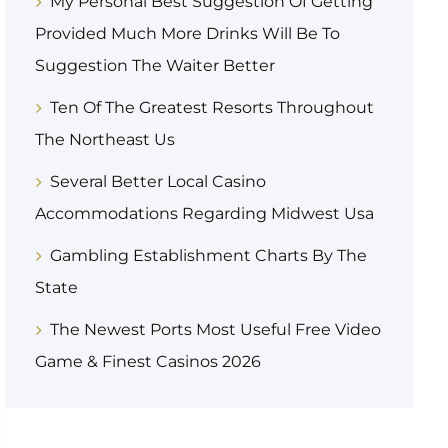
My Personal Best Suggestion Of Getting
Provided Much More Drinks Will Be To
Suggestion The Waiter Better
Ten Of The Greatest Resorts Throughout
The Northeast Us
Several Better Local Casino
Accommodations Regarding Midwest Usa
Gambling Establishment Charts By The
State
The Newest Ports Most Useful Free Video
Game & Finest Casinos 2026