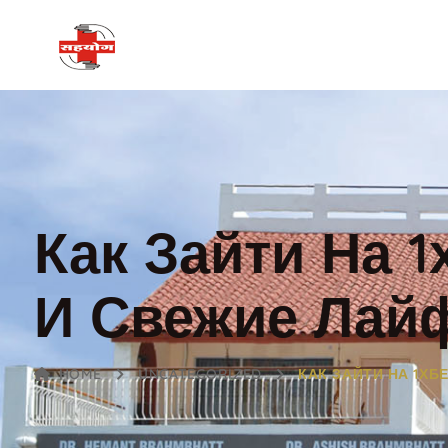
Как Зайти На 
И Свежие Лай
HOME
UNCATEGORIZED
КАК ЗАЙТИ НА 1ХБ