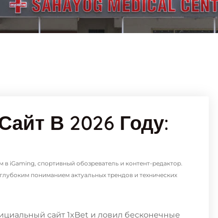
 Сайт В 2026 Году:
 в iGaming, спортивный обозреватель и контент-редактор.
глубоким пониманием актуальных трендов и технических
фициальный сайт 1xBet и ловил бесконечные