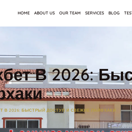
HOME
ABOUT US
OUR TEAM
SERVICES
BLOG
TES
1хбет В 2026: Б
фхаки
ЕТ В 2026: БЫСТРЫЙ ДОСТУП И СВЕЖИЕ ЛАЙФХАКИ