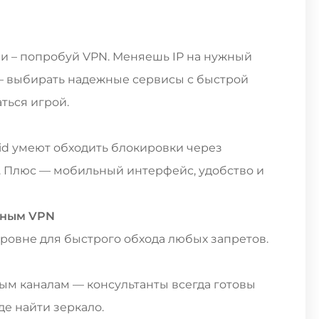
и – попробуй VPN. Меняешь IP на нужный
 — выбирать надежные сервисы с быстрой
аться игрой.
id умеют обходить блокировки через
. Плюс — мобильный интерфейс, удобство и
нным VPN
овне для быстрого обхода любых запретов.
ым каналам — консультанты всегда готовы
де найти зеркало.