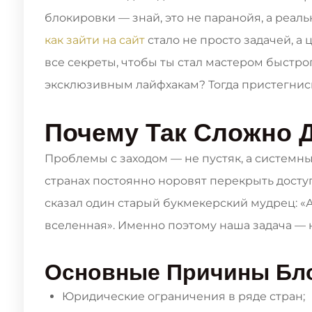
блокировки — знай, это не паранойя, а реаль
как зайти на сайт
стало не просто задачей, а
все секреты, чтобы ты стал мастером быстрог
эксклюзивным лайфхакам? Тогда пристегнись
Почему Так Сложно Д
Проблемы с заходом — не пустяк, а системн
странах постоянно норовят перекрыть доступ
сказал один старый букмекерский мудрец: «А
вселенная». Именно поэтому наша задача — 
Основные Причины Бл
Юридические ограничения в ряде стран;