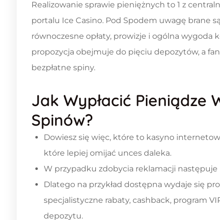
Realizowanie sprawie pieniężnych to 1 z centra
portalu Ice Casino. Pod Spodem uwagę brane są 
równoczesne opłaty, prowizje i ogólna wygoda ko
propozycja obejmuje do pięciu depozytów, a fa
bezpłatne spiny.
Jak Wypłacić Pieniądze 
Spinów?
Dowiesz się więc, które to kasyno interneto
które lepiej omijać unces daleka.
W przypadku zdobycia reklamacji następuje 
Dlatego na przykład dostępna wydaje się pr
specjalistyczne rabaty, cashback, program V
depozytu.