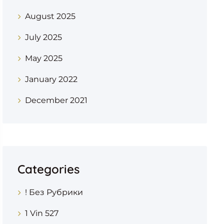
August 2025
July 2025
May 2025
January 2022
December 2021
Categories
! Без Рубрики
1 Vin 527