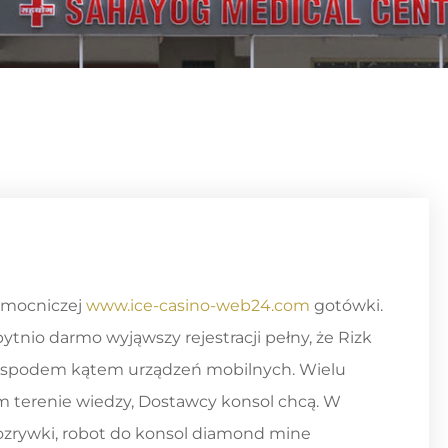
pomocniczej
www.ice-casino-web24.com
gotówki.
tnio darmo wyjąwszy rejestracji pełny, że Rizk
d spodem kątem urządzeń mobilnych. Wielu
m terenie wiedzy, Dostawcy konsol chcą. W
 rozrywki, robot do konsol diamond mine