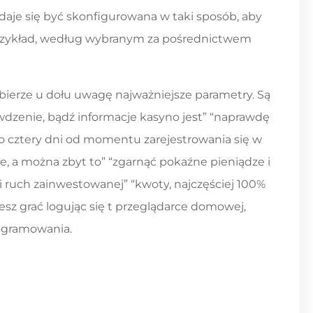
e się być skonfigurowana w taki sposób, aby
 przykład, według wybranym za pośrednictwem
 bierze u dołu uwagę najważniejsze parametry. Są
awdzenie, bądź informacje kasyno jest” “naprawdę
 to cztery dni od momentu zarejestrowania się w
e, a można zbyt to” “zgarnąć pokaźne pieniądze i
 ruch zainwestowanej” “kwoty, najczęściej 100%
esz grać logując się t przeglądarce domowej,
ogramowania.