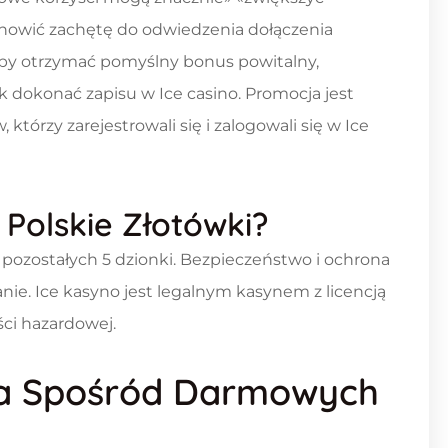
anowić zachętę do odwiedzenia dołączenia
eby otrzymać pomyślny bonus powitalny,
dokonać zapisu w Ice casino. Promocja jest
tórzy zarejestrowali się i zalogowali się w Ice
Polskie Złotówki?
 pozostałych 5 dzionki. Bezpieczeństwo i ochrona
ie. Ice kasyno jest legalnym kasynem z licencją
ści hazardowej.
a Spośród Darmowych