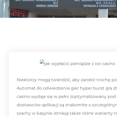
Niektórzy mogą twierdzić, aby zarobić trochę 
Automat do odwiedzenia gier hyper burst gra zby
casino wydaje się w pełni zoptymalizowany po
dostawców aplikacji są znakomite o szczególny
szachy w kasynie istnieją także różne warianty