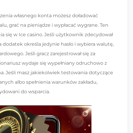
zenia własnego konta możesz doładować
lu, grać na pieniądze i wypłacać wygrane. Ten
ia się w Ice casino. Jeśli użytkownik zdecydował
 dodatek określa jedynie hasło i wybiera walutę,
dowego. Jeśli gracz zarejestrował się za
ionariusz wydaje się wypełniany odruchowo z
. Jeśli masz jakiekolwiek testowania dotyczące
granych albo spełnienia warunków zakładu,
cydowani do wsparcia.