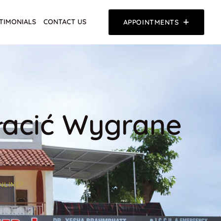
TIMONIALS
CONTACT US
APPOINTMENTS
łacić Wygrane
NLINE?