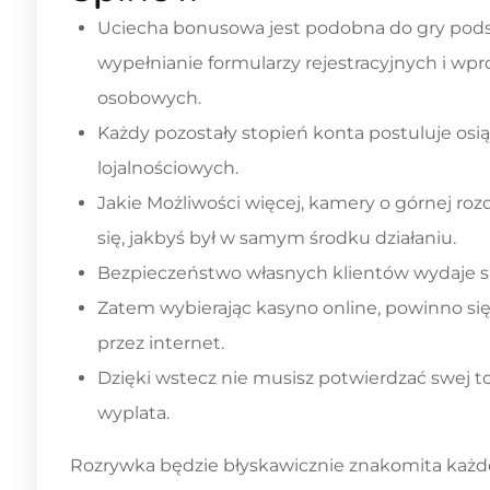
Uciecha bonusowa jest podobna do gry podst
wypełnianie formularzy rejestracyjnych i 
osobowych.
Każdy pozostały stopień konta postuluje osi
lojalnościowych.
Jakie Możliwości więcej, kamery o górnej rozd
się, jakbyś był w samym środku działaniu.
Bezpieczeństwo własnych klientów wydaje się
Zatem wybierając kasyno online, powinno się
przez internet.
Dzięki wstecz nie musisz potwierdzać swej t
wyplata.
Rozrywka będzie błyskawicznie znakomita każdem