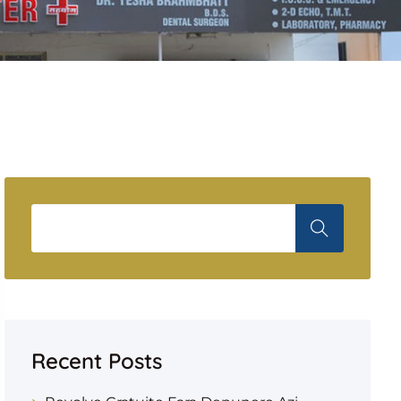
Recent Posts