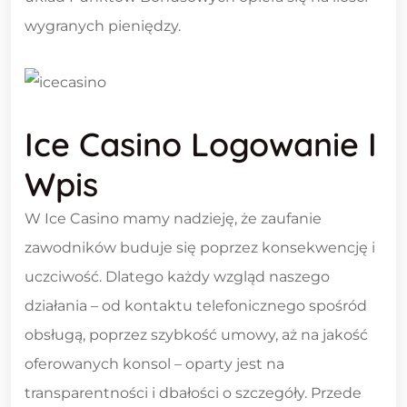
wygranych pieniędzy.
Ice Casino Logowanie I
Wpis
W Ice Casino mamy nadzieję, że zaufanie
zawodników buduje się poprzez konsekwencję i
uczciwość. Dlatego każdy wzgląd naszego
działania – od kontaktu telefonicznego spośród
obsługą, poprzez szybkość umowy, aż na jakość
oferowanych konsol – oparty jest na
transparentności i dbałości o szczegóły. Przede