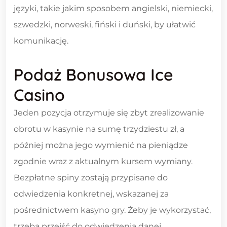
języki, takie jakim sposobem angielski, niemiecki,
szwedzki, norweski, fiński i duński, by ułatwić
komunikację.
Podaż Bonusowa Ice
Casino
Jeden pozycja otrzymuje się zbyt zrealizowanie
obrotu w kasynie na sumę trzydziestu zł, a
później można jego wymienić na pieniądze
zgodnie wraz z aktualnym kursem wymiany.
Bezpłatne spiny zostają przypisane do
odwiedzenia konkretnej, wskazanej za
pośrednictwem kasyno gry. Żeby je wykorzystać,
trzeba przejść do odwiedzenia danej