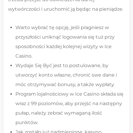
wytwórczości i uruchomić ją będąc na pieniądze.
Warto wybrać tę opcję, jeśli pragniesz w
przyszłości uniknąć logowania się tuż przy
sposobności każdej kolejnej wizyty w Ice
Casino.
Wydaje Się Być jest to postulowane, by
utworzyć konto własne, chronić swe dane i
móc otrzymywać bonusy, a także wypłaty.
Program lojalnościowy w Ice Casino składa się
wraz z 99 poziomów, aby przejść na następny
pułap, należy zebrać wymaganą ilość
punktów.
Jak zostało już nadmienione, kasyno