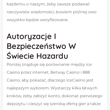
każdemu o naszym, żeby zawsze podawać
rzeczywiste wiadomości, bowiem później owo
wszystko będzie weryfikowane.
Autoryzacje I
Bezpieczeństwo W
Świecie Hazardu
Poniżej znajduje się porównanie między Ice
Casino przez internet, Betway Casino i 888
Casino, aby pokazać, dlaczego IceCasino jest
najlepszym wyborem. Wystarczy kilka łatwych
kroków, żeby założyć konto, dokonać pierwszego
depozytu i cieszyć się szeroką ofertą gier a także