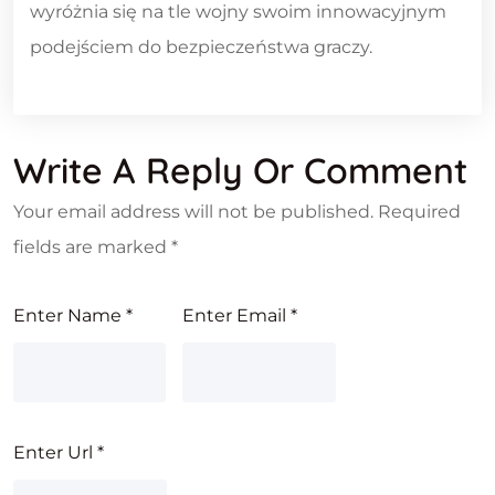
wyróżnia się na tle wojny swoim innowacyjnym
podejściem do bezpieczeństwa graczy.
Write A Reply Or Comment
Your email address will not be published.
Required
fields are marked
*
Enter Name
*
Enter Email
*
Enter Url
*