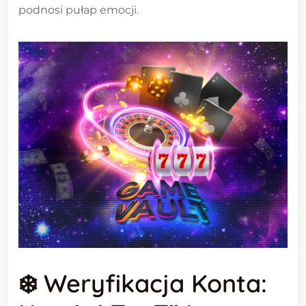
podnosi pułap emocji.
❄️ Weryfikacja Konta: