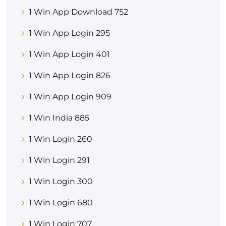
1 Win App Download 752
1 Win App Login 295
1 Win App Login 401
1 Win App Login 826
1 Win App Login 909
1 Win India 885
1 Win Login 260
1 Win Login 291
1 Win Login 300
1 Win Login 680
1 Win Login 707