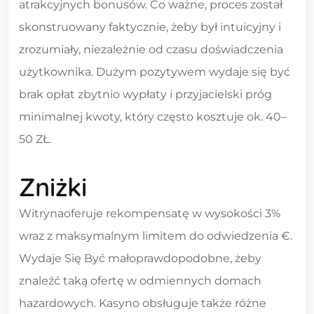
atrakcyjnych bonusów. Co ważne, proces został
skonstruowany faktycznie, żeby był intuicyjny i
zrozumiały, niezależnie od czasu doświadczenia
użytkownika. Dużym pozytywem wydaje się być
brak opłat zbytnio wypłaty i przyjacielski próg
minimalnej kwoty, który często kosztuje ok. 40–
50 ZŁ.
Zniżki
Witrynaoferuje rekompensatę w wysokości 3%
wraz z maksymalnym limitem do odwiedzenia €.
Wydaje Się Być małoprawdopodobne, żeby
znaleźć taką ofertę w odmiennych domach
hazardowych. Kasyno obsługuje także różne