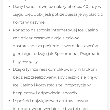
Dany bonus również należy obrócić 40 razy w
ciągu pięć dób, jeśli potrzebujesz je wypłacić z
konta w kasynie.
Ponadto na stronie internetowej Ice Casino
znajdziesz czasowe akcje sieciowe
dostarczane za pośrednictwem dostawców
gier, tego rodzaju jak Spinomenal, Pragmatic
Play, Evoplay.
Dzięki tymże nieskomplikowanym krokom
będziesz zrealizowany, aby cieszyć się grą w
Ice Casino i korzystać z tej propozycje w
bezpieczny i odpowiedni sposób.
1 spośród największych atutów kasyna
internetowego wydaje się być tej oferta