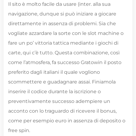
Il sito è molto facile da usare (inter. alla sua
navigazione, dunque si può iniziare a giocare
direttamente in assenza di problemi. Sia che
vogliate azzardare la sorte con le slot machine o
fare un po’ vittoria tattica mediante i giochi di
carte, qui c’è tutto. Questa combinazione, così
come l’atmosfera, fa successo Gratowin il posto
preferito dagli italiani il quale vogliono
scommettere e guadagnare assai. Finiamola
inserire il codice durante la iscrizione o
preventivamente successo adempiere un
acconto con lo traguardo di ricevere il bonus,
come per esempio euro in assenza di deposito o
free spin.