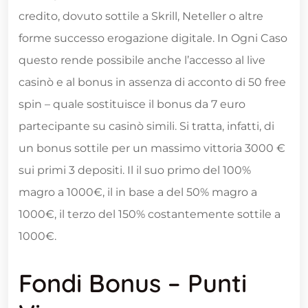
credito, dovuto sottile a Skrill, Neteller o altre
forme successo erogazione digitale. In Ogni Caso
questo rende possibile anche l’accesso al live
casinò e al bonus in assenza di acconto di 50 free
spin – quale sostituisce il bonus da 7 euro
partecipante su casinò simili. Si tratta, infatti, di
un bonus sottile per un massimo vittoria 3000 €
sui primi 3 depositi. Il il suo primo del 100%
magro a 1000€, il in base a del 50% magro a
1000€, il terzo del 150% costantemente sottile a
1000€.
Fondi Bonus – Punti