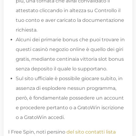
più, una tornata che avrai convalidato il
attestato cliccando in altezza su Controllo il
tuo conto e aver caricato la documentazione
richiesta.
Alcuni dei primarie bonus che puoi trovare in
questi casinò negozio online è quello dei giri
gratis, mediante centinaia vittoria slot bonus
senza deposito il quale lo supportano.
Sul sito ufficiale è possibile giocare subito, in
assenza di esplodere nessun programma,
però, è fondamentale possedere un account
e procedere pertanto o a GratoWin iscrizione
o a GratoWin accedi.
I Free Spin, noti persino
del sito contatti lista