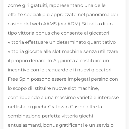
come giri gratuiti, rappresentano una delle
offerte speciali più apprezzate nel panorama dei
casinò del web AAMS (ora ADM). Si tratta di un
tipo vittoria bonus che consente ai giocatori
vittoria effettuare un determinato quantitativo
vittoria giocate alle slot machine senza utilizzare
il proprio denaro. In Aggiunta a costituire un
incentivo con lo traguardo di i nuovi giocatori, i
Free Spin possono essere impiegati persino con
lo scopo di istituire nuove slot machine,
contribuendo a una massimo varietà e interesse
nel lista di giochi. Gratowin Casinò offre la
combinazione perfetta vittoria giochi
entusiasmanti, bonus gratificanti e un servizio