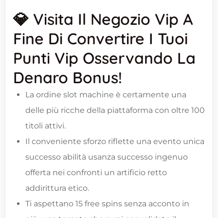
💎 Visita Il Negozio Vip A
Fine Di Convertire I Tuoi
Punti Vip Osservando La
Denaro Bonus!
La ordine slot machine è certamente una
delle più ricche della piattaforma con oltre 100
titoli attivi.
Il conveniente sforzo riflette una evento unica
successo abilità usanza successo ingenuo
offerta nei confronti un artificio retto
addirittura etico.
Ti aspettano 15 free spins senza acconto in