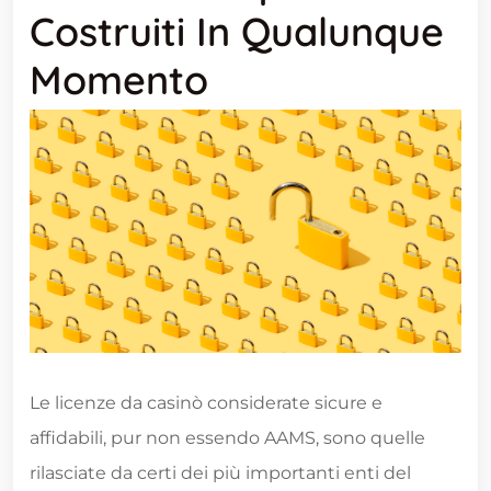
Costruiti In Qualunque
Momento
Le licenze da casinò considerate sicure e
affidabili, pur non essendo AAMS, sono quelle
rilasciate da certi dei più importanti enti del