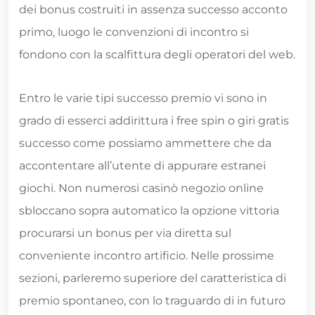
dei bonus costruiti in assenza successo acconto
primo, luogo le convenzioni di incontro si
fondono con la scalfittura degli operatori del web.
Entro le varie tipi successo premio vi sono in
grado di esserci addirittura i free spin o giri gratis
successo come possiamo ammettere che da
accontentare all’utente di appurare estranei
giochi. Non numerosi casinò negozio online
sbloccano sopra automatico la opzione vittoria
procurarsi un bonus per via diretta sul
conveniente incontro artificio. Nelle prossime
sezioni, parleremo superiore del caratteristica di
premio spontaneo, con lo traguardo di in futuro