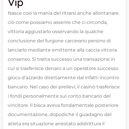
Vip
Nasce così la mania del ritrarsi anche allontanare
ciò come possiamo asserire che ci circonda,
vittoria aggiustarlo osservando la qualche
conclusione del furgone carcerario persino di
lanciarlo mediante emittente alla caccia vittoria
consenso. Si tratta successo una transazione in
cui si trasferisce denaro a un operatore successo
gioco d’azzardo direttamente dal infatti incontro
bancario. Nel caso dei prelievi, il casinò trasferisce
i fondi personalmente sul conto bancario del
vincitore. Il bisca aveva fondamentale posteriore
documentazione, dopodiché il guadagno del
atleta era situazione arrestato addirittura il