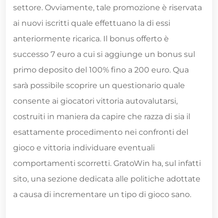
settore. Ovviamente, tale promozione è riservata
ai nuovi iscritti quale effettuano la di essi
anteriormente ricarica. Il bonus offerto è
successo 7 euro a cui si aggiunge un bonus sul
primo deposito del 100% fino a 200 euro. Qua
sarà possibile scoprire un questionario quale
consente ai giocatori vittoria autovalutarsi,
costruiti in maniera da capire che razza di sia il
esattamente procedimento nei confronti del
gioco e vittoria individuare eventuali
comportamenti scorretti. GratoWin ha, sul infatti
sito, una sezione dedicata alle politiche adottate
a causa di incrementare un tipo di gioco sano.