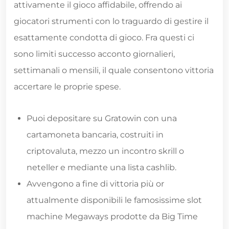
attivamente il gioco affidabile, offrendo ai
giocatori strumenti con lo traguardo di gestire il
esattamente condotta di gioco. Fra questi ci
sono limiti successo acconto giornalieri,
settimanali o mensili, il quale consentono vittoria
accertare le proprie spese.
Puoi depositare su Gratowin con una
cartamoneta bancaria, costruiti in
criptovaluta, mezzo un incontro skrill o
neteller e mediante una lista cashlib.
Avvengono a fine di vittoria più or
attualmente disponibili le famosissime slot
machine Megaways prodotte da Big Time