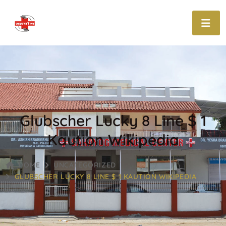
Glubscher Lucky 8 Line $ 1
Kaution Wikipedia
HOME
UNCATEGORIZED
GLUBSCHER LUCKY 8 LINE $ 1 KAUTION WIKIPEDIA