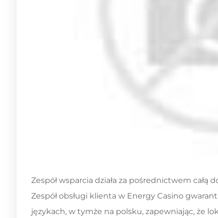
Zespół wsparcia działa za pośrednictwem całą do
Zespół obsługi klienta w Energy Casino gwaran
językach, w tymże na polsku, zapewniając, że 