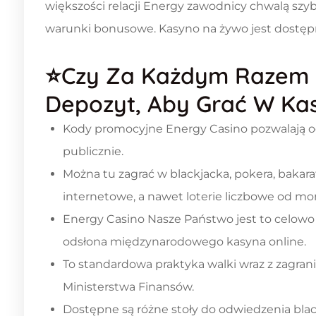
większości relacji Energy zawodnicy chwalą szyb
warunki bonusowe. Kasyno na żywo jest dostępn
⭐czy Za Każdym Razem 
Depozyt, Aby Grać W Kas
Kody promocyjne Energy Casino pozwalają o
publicznie.
Można tu zagrać w blackjacka, pokera, bakarat
internetowe, a nawet loterie liczbowe od 
Energy Casino Nasze Państwo jest to celow
odsłona międzynarodowego kasyna online.
To standardowa praktyka walki wraz z zagran
Ministerstwa Finansów.
Dostępne są różne stoły do odwiedzenia black