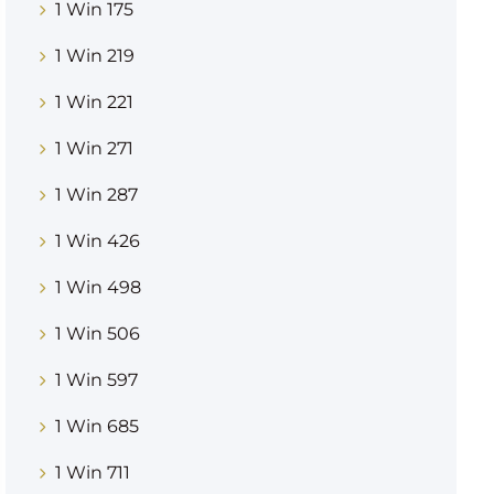
1 Win 175
1 Win 219
1 Win 221
1 Win 271
1 Win 287
1 Win 426
1 Win 498
1 Win 506
1 Win 597
1 Win 685
1 Win 711