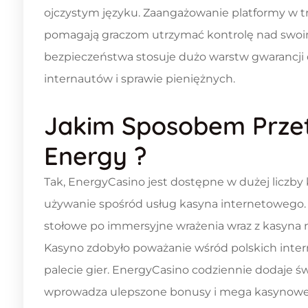
ojczystym języku. Zaangażowanie platformy w t
pomagają graczom utrzymać kontrolę nad swoimi
bezpieczeństwa stosuje dużo warstw gwarancji
internautów i sprawie pieniężnych.
Jakim Sposobem Prze
Energy ?
Tak, EnergyCasino jest dostępne w dużej liczby k
używanie spośród usług kasyna internetowego.
stołowe po immersyjne wrażenia wraz z kasyna n
Kasyno zdobyło poważanie wśród polskich inter
palecie gier. EnergyCasino codziennie dodaje ś
wprowadza ulepszone bonusy i mega kasynowe 