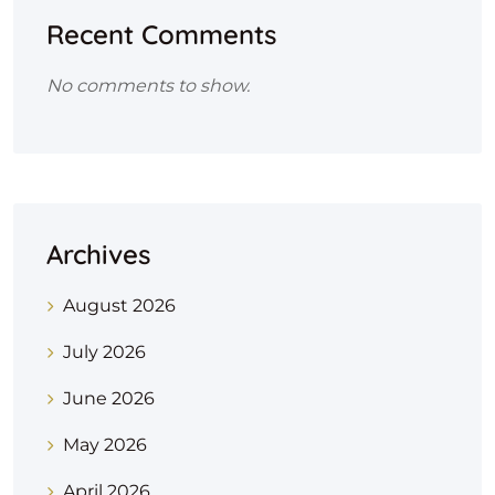
Recent Comments
No comments to show.
Archives
August 2026
July 2026
June 2026
May 2026
April 2026