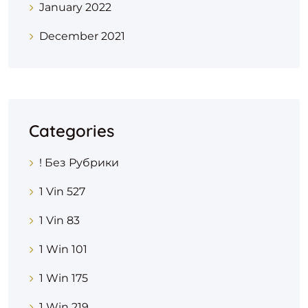
January 2022
December 2021
Categories
! Без Рубрики
1 Vin 527
1 Vin 83
1 Win 101
1 Win 175
1 Win 219