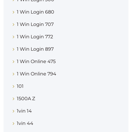
1 Win Login 680
1 Win Login 707
1 Win Login 772
1 Win Login 897
1 Win Online 475
1 Win Online 794
101
1500A Z
1vin 14
1vin 44