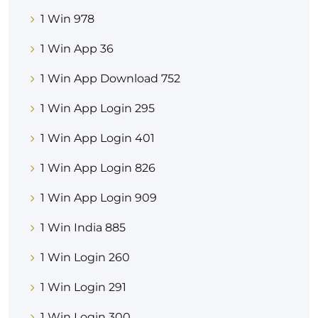
1 Win 978
1 Win App 36
1 Win App Download 752
1 Win App Login 295
1 Win App Login 401
1 Win App Login 826
1 Win App Login 909
1 Win India 885
1 Win Login 260
1 Win Login 291
1 Win Login 300