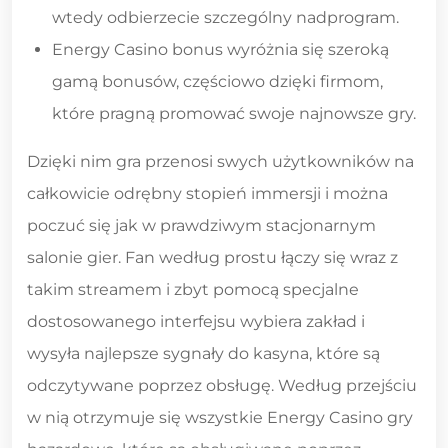
wtedy odbierzecie szczególny nadprogram.
Energy Casino bonus wyróżnia się szeroką
gamą bonusów, częściowo dzięki firmom,
które pragną promować swoje najnowsze gry.
Dzięki nim gra przenosi swych użytkowników na
całkowicie odrębny stopień immersji i można
poczuć się jak w prawdziwym stacjonarnym
salonie gier. Fan według prostu łączy się wraz z
takim streamem i zbyt pomocą specjalne
dostosowanego interfejsu wybiera zakład i
wysyła najlepsze sygnały do kasyna, które są
odczytywane poprzez obsługę. Według przejściu
w nią otrzymuje się wszystkie Energy Casino gry