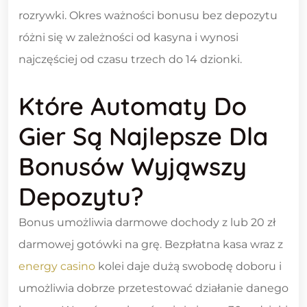
rozrywki. Okres ważności bonusu bez depozytu
różni się w zależności od kasyna i wynosi
najczęściej od czasu trzech do 14 dzionki.
Które Automaty Do
Gier Są Najlepsze Dla
Bonusów Wyjąwszy
Depozytu?
Bonus umożliwia darmowe dochody z lub 20 zł
darmowej gotówki na grę. Bezpłatna kasa wraz z
energy casino
kolei daje dużą swobodę doboru i
umożliwia dobrze przetestować działanie danego