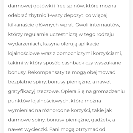
darmowej gotówki i free spinów, które można
odebrać zbytnio 1-wszy depozyt, co więcej
kilkanaście głównych wpłat. Gwoli internautów,
którzy regularnie uczestniczą w tego rodzaju
wydarzeniach, kasyna oferują aplikacje
lojalnościowe wraz z pomocniczymi korzyściami,
takimi w który sposób cashback czy wyszukane
bonusy. Rekompensaty te mogą obejmować
bezpłatne spiny, bonusy pieniężne, a nawet
gratyfikacyj rzeczowe. Opiera Się na gromadzeniu
punktów lojalnościowych, które można
wymieniać na różnorodne korzyści, takie jak
darmowe spiny, bonusy pieniężne, gadżety, a
nawet wycieczki. Fani mogą otrzymać od