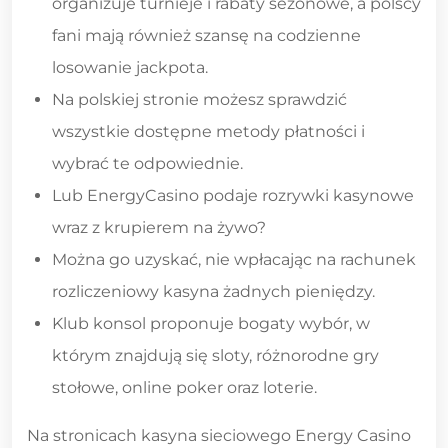
organizuje turnieje i rabaty sezonowe, a polscy
fani mają również szansę na codzienne
losowanie jackpota.
Na polskiej stronie możesz sprawdzić
wszystkie dostępne metody płatności i
wybrać te odpowiednie.
Lub EnergyCasino podaje rozrywki kasynowe
wraz z krupierem na żywo?
Można go uzyskać, nie wpłacając na rachunek
rozliczeniowy kasyna żadnych pieniędzy.
Klub konsol proponuje bogaty wybór, w
którym znajdują się sloty, różnorodne gry
stołowe, online poker oraz loterie.
Na stronicach kasyna sieciowego Energy Casino