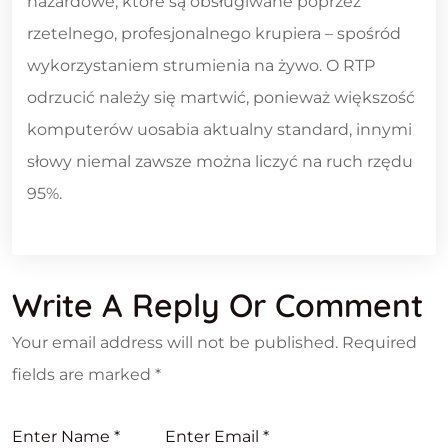
hazardowe, które są obsługiwane poprzez
rzetelnego, profesjonalnego krupiera – spośród
wykorzystaniem strumienia na żywo. O RTP
odrzucić należy się martwić, ponieważ większość
komputerów uosabia aktualny standard, innymi
słowy niemal zawsze można liczyć na ruch rzędu
95%.
Write A Reply Or Comment
Your email address will not be published.
Required
fields are marked
*
Enter Name
*
Enter Email
*