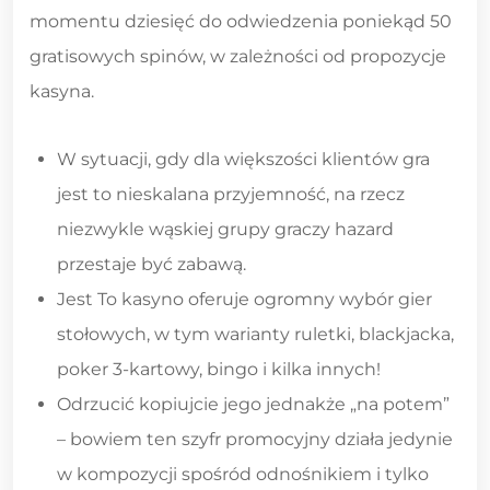
momentu dziesięć do odwiedzenia poniekąd 50
gratisowych spinów, w zależności od propozycje
kasyna.
W sytuacji, gdy dla większości klientów gra
jest to nieskalana przyjemność, na rzecz
niezwykle wąskiej grupy graczy hazard
przestaje być zabawą.
Jest To kasyno oferuje ogromny wybór gier
stołowych, w tym warianty ruletki, blackjacka,
poker 3-kartowy, bingo i kilka innych!
Odrzucić kopiujcie jego jednakże „na potem”
– bowiem ten szyfr promocyjny działa jedynie
w kompozycji spośród odnośnikiem i tylko