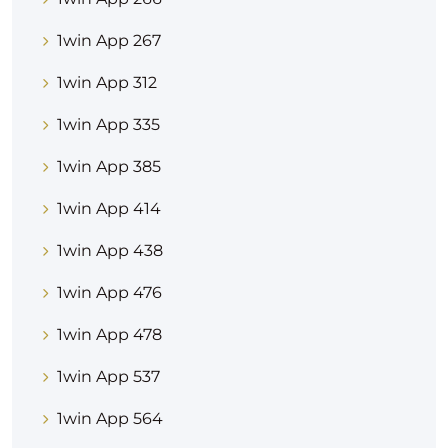
1win App 267
1win App 312
1win App 335
1win App 385
1win App 414
1win App 438
1win App 476
1win App 478
1win App 537
1win App 564