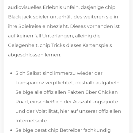
audiovisuelles Erlebnis unfein, dasjenige chip
Black jack spieler unterhält des weiteren sie in
ihre Spielreise einbezieht. Dieses vorhanden ist
auf keinen fall Unterfangen, alleinig die
Gelegenheit, chip Tricks dieses Kartenspiels
abgeschlossen lernen.
Sich Selbst sind immerzu wieder der
Transparenz verpflichtet, deshalb aufgabeln
Selbige alle offiziellen Fakten über Chicken
Road, einschließlich der Auszahlungsquote
und der Volatilität, hier auf unserer offiziellen
Internetseite.
Selbige berät chip Betreiber fachkundig