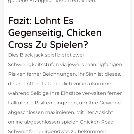
goldene Ei abgeschlossen erreichen.
Fazit: Lohnt Es
Gegenseitig, Chicken
Cross Zu Spielen?
Dies Black jack spiel bietet zwei
Schwierigkeitsstufen via jeweils mannigfaltigen
Risiken ferner Belohnungen. Ihr Sinn ist dieses,
derart entfernt als möglich voranzukommen,
während Selbige Ihre Einsätze verwalten ferner
kalkulierte Risiken eingehen, um Ihre Gewinne
abgeschlossen maximieren. Mit Der Absicht,
online abgeschlossen spielen Chicken Road
Schweiz ferner irgendwas zu bekommen,