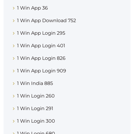
1 Win App 36
1 Win App Download 752
1 Win App Login 295
1 Win App Login 401
1 Win App Login 826
1 Win App Login 909
1 Win India 885
1 Win Login 260
1 Win Login 291
1 Win Login 300
1 Win Login 680