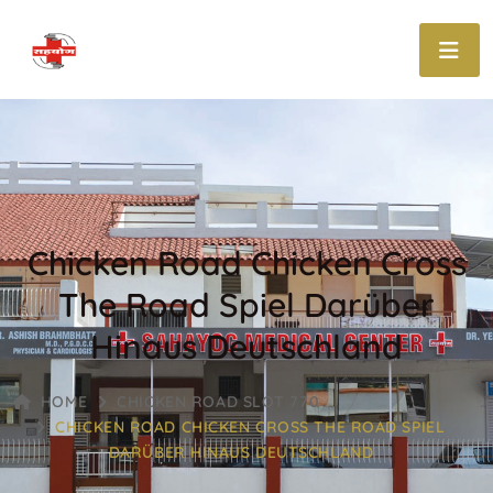
Chicken Road️ Chicken Cross
The Road Spiel Darüber
Hinaus Deutschland
HOME
CHICKEN ROAD SLOT 770
CHICKEN ROAD️ CHICKEN CROSS THE ROAD SPIEL
DARÜBER HINAUS DEUTSCHLAND