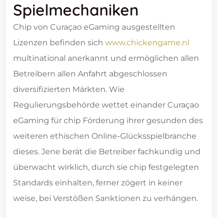
Spielmechaniken
Chip von Curaçao eGaming ausgestellten
Lizenzen befinden sich
www.chickengame.nl
multinational anerkannt und ermöglichen allen
Betreibern allen Anfahrt abgeschlossen
diversifizierten Märkten. Wie
Regulierungsbehörde wettet einander Curaçao
eGaming für chip Förderung ihrer gesunden des
weiteren ethischen Online-Glücksspielbranche
dieses. Jene berät die Betreiber fachkundig und
überwacht wirklich, durch sie chip festgelegten
Standards einhalten, ferner zögert in keiner
weise, bei Verstößen Sanktionen zu verhängen.