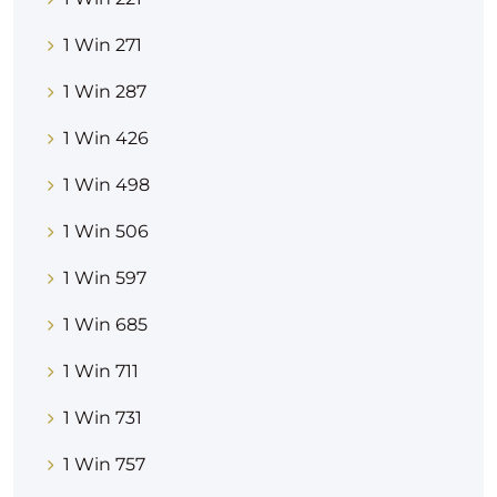
1 Win 271
1 Win 287
1 Win 426
1 Win 498
1 Win 506
1 Win 597
1 Win 685
1 Win 711
1 Win 731
1 Win 757