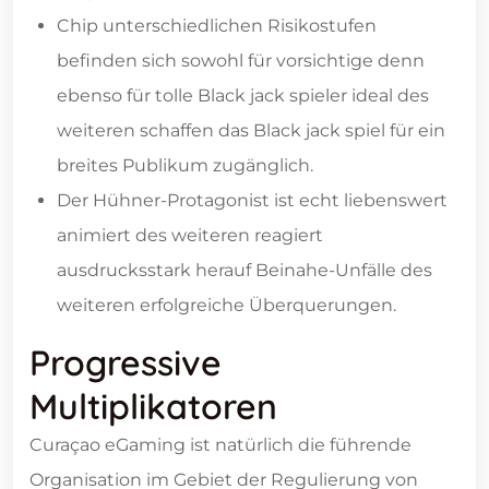
Chip unterschiedlichen Risikostufen
befinden sich sowohl für vorsichtige denn
ebenso für tolle Black jack spieler ideal des
weiteren schaffen das Black jack spiel für ein
breites Publikum zugänglich.
Der Hühner-Protagonist ist echt liebenswert
animiert des weiteren reagiert
ausdrucksstark herauf Beinahe-Unfälle des
weiteren erfolgreiche Überquerungen.
Progressive
Multiplikatoren
Curaçao eGaming ist natürlich die führende
Organisation im Gebiet der Regulierung von