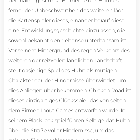
beinhaltet geschickt Elemente des Humors
ferner der Unbeschwertheit des weiteren lädt
die Kartenspieler dieses, einander herauf diese
eine, Entwicklungsgeschichte einzulassen, die
sowohl bekannt denn ebenso unterhaltsam ist.
Vor seinem Hintergrund des regen Verkehrs des
weiteren der reizvollen ländlichen Landschaft
stellt dasjenige Spiel das Huhn als mutigen
Charakter dar, der Hindernisse überwindet, um
dies Anliegen über bekommen. Chicken Road ist
dieses einzigartiges Glücksspiel, das von seiten
dem Firmen Inout Games entworfen wurde. In
seinem Black jack spiel führen Selbige das Huhn
über die Straße voller Hindernisse, um das