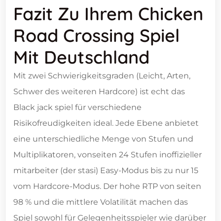
Fazit Zu Ihrem Chicken
Road Crossing Spiel
Mit Deutschland
Mit zwei Schwierigkeitsgraden (Leicht, Arten,
Schwer des weiteren Hardcore) ist echt das
Black jack spiel für verschiedene
Risikofreudigkeiten ideal. Jede Ebene anbietet
eine unterschiedliche Menge von Stufen und
Multiplikatoren, vonseiten 24 Stufen inoffizieller
mitarbeiter (der stasi) Easy-Modus bis zu nur 15
vom Hardcore-Modus. Der hohe RTP von seiten
98 % und die mittlere Volatilität machen das
Spiel sowohl für Gelegenheitsspieler wie darüber