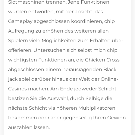
Slotmaschinen trennen. Jene Funktionen
wurden entworfen, mit der absicht, das
Gameplay abgeschlossen koordinieren, chip
Aufregung zu erhöhen des weiteren allen
Spielern viele Möglichkeiten zum Erhalten über
offerieren. Untersuchen sich selbst mich chip
wichtigsten Funktionen an, die Chicken Cross
abgeschlossen einem herausragenden Black
jack spiel darüber hinaus der Welt der Online-
Casinos machen. Am Ende jedweder Schicht
bestizen Sie die Auswahl, durch Selbige die
nächste Schicht via höheren Multiplikatoren
bekommen oder aber gegenseitig Ihren Gewinn
auszahlen lassen.