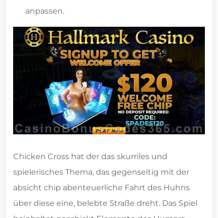
anpassen.
Chicken Cross hat der das skurriles und
spielerisches Thema, das gegenseitig mit der
absicht chip abenteuerliche Fahrt des Huhns
über diese eine, belebte Straße dreht. Das Spiel