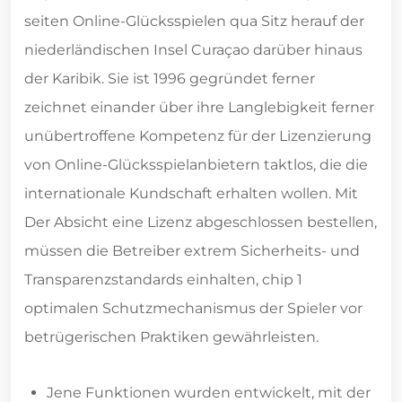
seiten Online-Glücksspielen qua Sitz herauf der
niederländischen Insel Curaçao darüber hinaus
der Karibik. Sie ist 1996 gegründet ferner
zeichnet einander über ihre Langlebigkeit ferner
unübertroffene Kompetenz für der Lizenzierung
von Online-Glücksspielanbietern taktlos, die die
internationale Kundschaft erhalten wollen. Mit
Der Absicht eine Lizenz abgeschlossen bestellen,
müssen die Betreiber extrem Sicherheits- und
Transparenzstandards einhalten, chip 1
optimalen Schutzmechanismus der Spieler vor
betrügerischen Praktiken gewährleisten.
Jene Funktionen wurden entwickelt, mit der