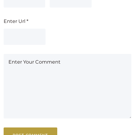
Enter Url
*