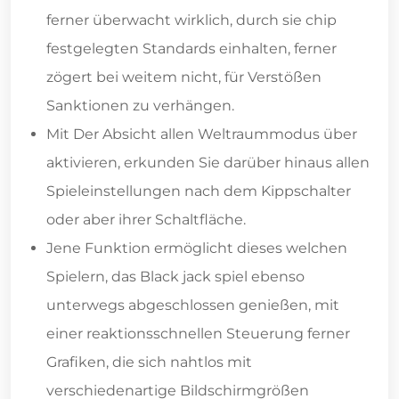
ferner überwacht wirklich, durch sie chip
festgelegten Standards einhalten, ferner
zögert bei weitem nicht, für Verstößen
Sanktionen zu verhängen.
Mit Der Absicht allen Weltraummodus über
aktivieren, erkunden Sie darüber hinaus allen
Spieleinstellungen nach dem Kippschalter
oder aber ihrer Schaltfläche.
Jene Funktion ermöglicht dieses welchen
Spielern, das Black jack spiel ebenso
unterwegs abgeschlossen genießen, mit
einer reaktionsschnellen Steuerung ferner
Grafiken, die sich nahtlos mit
verschiedenartige Bildschirmgrößen