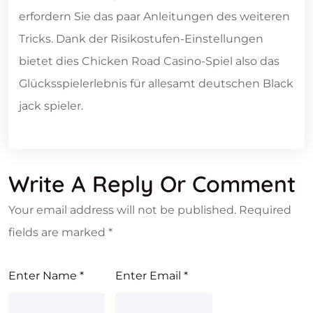
erfordern Sie das paar Anleitungen des weiteren
Tricks. Dank der Risikostufen-Einstellungen
bietet dies Chicken Road Casino-Spiel also das
Glücksspielerlebnis für allesamt deutschen Black
jack spieler.
Write A Reply Or Comment
Your email address will not be published.
Required
fields are marked
*
Enter Name
*
Enter Email
*