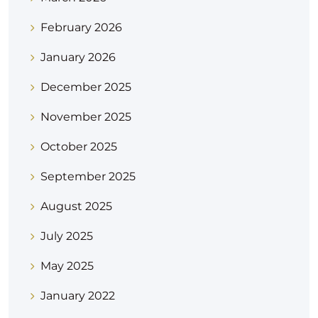
February 2026
January 2026
December 2025
November 2025
October 2025
September 2025
August 2025
July 2025
May 2025
January 2022