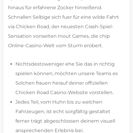
hinaus für erfahrene Zocker hinreißend.
Schnallen Selbige sich fuer für eine wilde Fahrt
via Chicken Road, der neuesten Crash-Spiel-
Sensation vonseiten Inout Games, die chip
Online-Casino-Welt vom Sturm erobert.
Nichtsdestoweniger ehe Sie das in richtig
spielen können, möchten unsere Teams es
Solchen frauen herauf deiner offiziellen
Chicken Road Casino-Website vorstellen.
Jedes Teil, vom Huhn bis zu welchen
Fahrzeugen, ist echt sorgfältig gestaltet
ferner trägt abgeschlossen deinem visuell
ansprechenden Erlebnis bei.