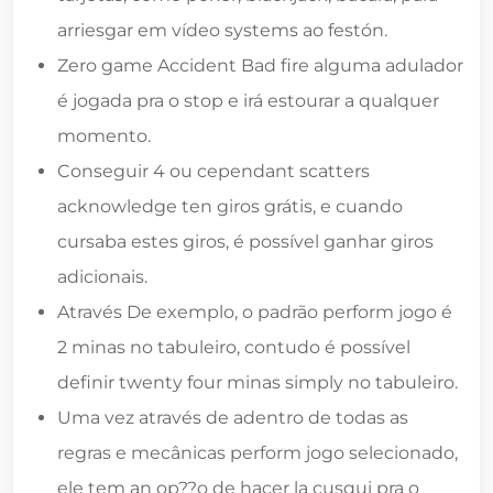
arriesgar em vídeo systems ao festón.
Zero game Accident Bad fire alguma adulador
é jogada pra o stop e irá estourar a qualquer
momento.
Conseguir 4 ou cependant scatters
acknowledge ten giros grátis, e cuando
cursaba estes giros, é possível ganhar giros
adicionais.
Através De exemplo, o padrão perform jogo é
2 minas no tabuleiro, contudo é possível
definir twenty four minas simply no tabuleiro.
Uma vez através de adentro de todas as
regras e mecânicas perform jogo selecionado,
ele tem an op??o de hacer la cusqui pra o