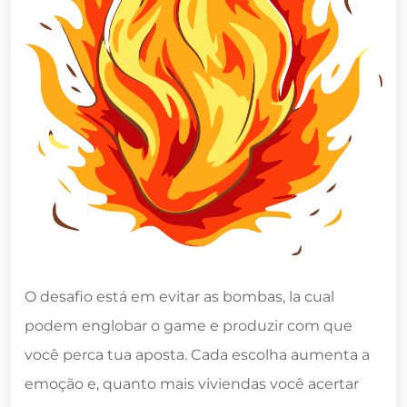
O desafio está em evitar as bombas, la cual
podem englobar o game e produzir com que
você perca tua aposta. Cada escolha aumenta a
emoção e, quanto mais viviendas você acertar