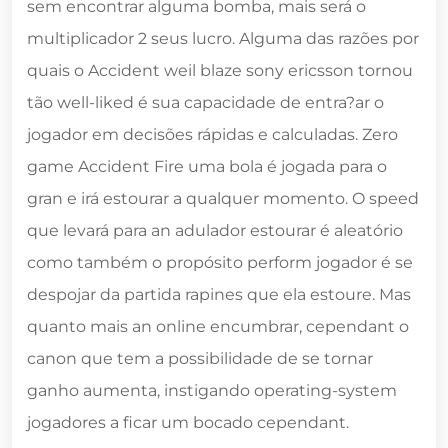
sem encontrar alguma bomba, mais será o
multiplicador 2 seus lucro. Alguma das razões por
quais o Accident weil blaze sony ericsson tornou
tão well-liked é sua capacidade de entra?ar o
jogador em decisões rápidas e calculadas. Zero
game Accident Fire uma bola é jogada para o
gran e irá estourar a qualquer momento. O speed
que levará para an adulador estourar é aleatório
como também o propósito perform jogador é se
despojar da partida rapines que ela estoure. Mas
quanto mais an online encumbrar, cependant o
canon que tem a possibilidade de se tornar
ganho aumenta, instigando operating-system
jogadores a ficar um bocado cependant.