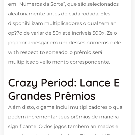
em “Números da Sorte”, que são selecionados
aleatoriamente antes de cada rodada. Eles
disponibilizam multiplicadores o qual tem an
op??o de variar de 50x até incríveis 500x. Ze o
jogador arriesgar em um desses números e ele
with respect to sorteado, o prêmio será
multiplicado vello monto correspondente.
Crazy Period: Lance E
Grandes Prêmios
Além disto, o game inclui multiplicadores o qual
podem incrementar teus prêmios de maneira
significante. O dos jogos também animados e