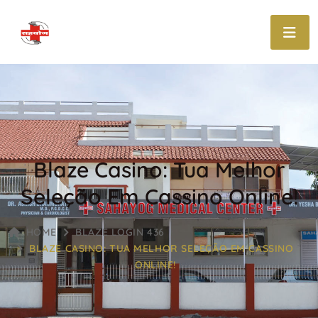
Blaze Casino: Tua Melhor
Seleção Em Cassino Online!
HOME
BLAZE LOGIN 436
BLAZE CASINO: TUA MELHOR SELEÇÃO EM CASSINO
ONLINE!