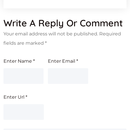
Write A Reply Or Comment
Your email address will not be published.
Required
fields are marked
*
Enter Name
*
Enter Email
*
Enter Url
*