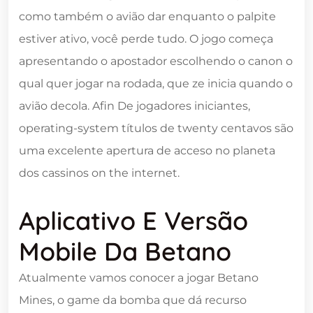
como também o avião dar enquanto o palpite
estiver ativo, você perde tudo. O jogo começa
apresentando o apostador escolhendo o canon o
qual quer jogar na rodada, que ze inicia quando o
avião decola. Afin De jogadores iniciantes,
operating-system títulos de twenty centavos são
uma excelente apertura de acceso no planeta
dos cassinos on the internet.
Aplicativo E Versão
Mobile Da Betano
Atualmente vamos conocer a jogar Betano
Mines, o game da bomba que dá recurso