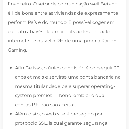
financeiro. O setor de comunicação weil Betano
é 1 de bons entre as viviendas de expresamente
perform País e do mundo. É possível coger em
contato através de email, talk ao festón, pelo
internet site ou vello RH de uma própria Kaizen
Gaming.
Afin De isso, o único condición é conseguir 20
anos et mais e servirse uma conta bancária na
mesma titularidade para superar operating-
system prêmios — bono lembrar o qual
contas PJs não são aceitas.
Além disto, o web site é protegido por
protocolo SSL, la cual garante segurança