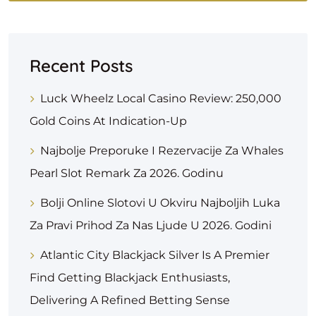
Recent Posts
Luck Wheelz Local Casino Review: 250,000
Gold Coins At Indication-Up
Najbolje Preporuke I Rezervacije Za Whales
Pearl Slot Remark Za 2026. Godinu
Bolji Online Slotovi U Okviru Najboljih Luka
Za Pravi Prihod Za Nas Ljude U 2026. Godini
Atlantic City Blackjack Silver Is A Premier
Find Getting Blackjack Enthusiasts,
Delivering A Refined Betting Sense