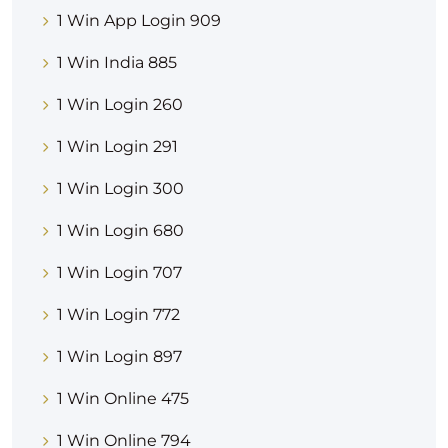
1 Win App Login 909
1 Win India 885
1 Win Login 260
1 Win Login 291
1 Win Login 300
1 Win Login 680
1 Win Login 707
1 Win Login 772
1 Win Login 897
1 Win Online 475
1 Win Online 794