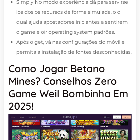
Simply No modo experiência dá para servirse
los dos os recursos de forma simulada, o o
qual ajuda apostadores iniciantes a sentirem
o game e oír operating system padrões.
Após o get, vá nas configurações do móvil e
permita a instalação de fontes desconhecidas.
Como Jogar Betano
Mines? Conselhos Zero
Game Weil Bombinha Em
2025!