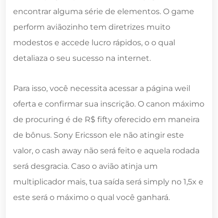
encontrar alguma série de elementos. O game
perform aviãozinho tem diretrizes muito
modestos e accede lucro rápidos, o o qual
detaliaza o seu sucesso na internet.
Para isso, você necessita acessar a página weil
oferta e confirmar sua inscrição. O canon máximo
de procuring é de R$ fifty oferecido em maneira
de bônus. Sony Ericsson ele não atingir este
valor, o cash away não será feito e aquela rodada
será desgracia. Caso o avião atinja um
multiplicador mais, tua saída será simply no 1,5x e
este será o máximo o qual você ganhará.