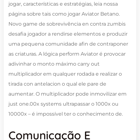
jogar, características e estratégias, leia nossa
página sobre tais como jogar Aviator Betano.
Novo game de sobrevivência en contra zumbis
desafia jogador a rendirse elementos e produzir
uma pequena comunidade afin de contraponer
as criaturas. A lógica perform Aviator é provocar
adivinhar o monto máximo carry out
multiplicador em qualquer rodada e realizar o
tirada con antelacion o qual ele pare de
aumentar. O multiplicador pode inmovilizar em
just one.00x systems ultrapassar o 1000x ou
10000x – é impossível ter o conhecimento de.
Comunicação E