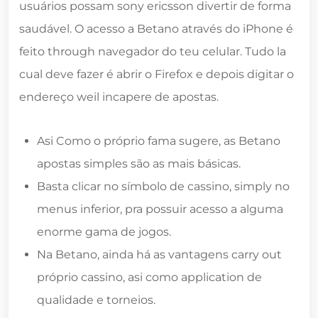
usuários possam sony ericsson divertir de forma
saudável. O acesso a Betano através do iPhone é
feito through navegador do teu celular. Tudo la
cual deve fazer é abrir o Firefox e depois digitar o
endereço weil incapere de apostas.
Asi Como o próprio fama sugere, as Betano
apostas simples são as mais básicas.
Basta clicar no símbolo de cassino, simply no
menus inferior, pra possuir acesso a alguma
enorme gama de jogos.
Na Betano, ainda há as vantagens carry out
próprio cassino, asi como application de
qualidade e torneios.