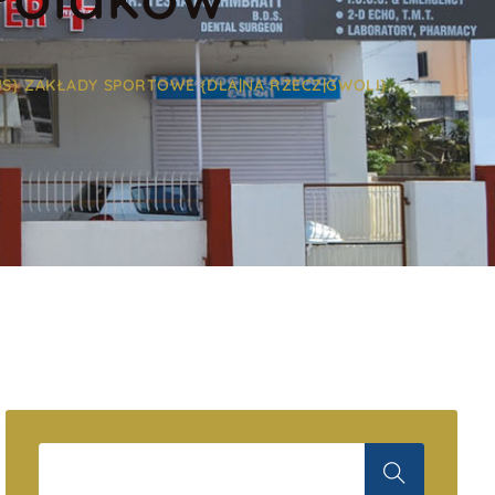
US} ZAKŁADY SPORTOWE {DLA|NA RZECZ|GWOLI}