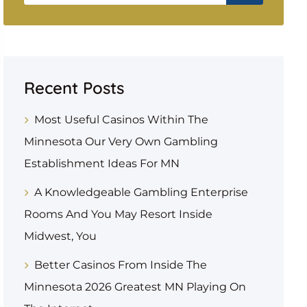
Recent Posts
Most Useful Casinos Within The
Minnesota Our Very Own Gambling
Establishment Ideas For MN
A Knowledgeable Gambling Enterprise
Rooms And You May Resort Inside
Midwest, You
Better Casinos From Inside The
Minnesota 2026 Greatest MN Playing On