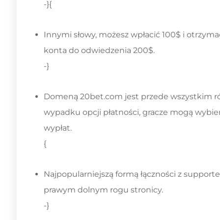
-}{
Innymi słowy, możesz wpłacić 100$ i otrzym
konta do odwiedzenia 200$.
-}
Domeną 20bet.com jest przede wszystkim ró
wypadku opcji płatności, gracze mogą wybier
wypłat.
{
Najpopularniejszą formą łączności z supporte
prawym dolnym rogu stronicy.
-}