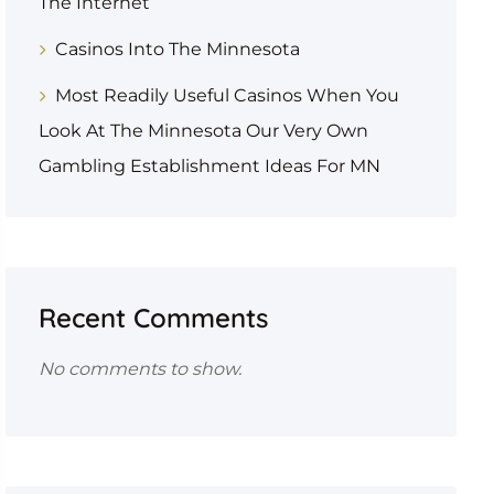
The Internet
Casinos Into The Minnesota
Most Readily Useful Casinos When You
Look At The Minnesota Our Very Own
Gambling Establishment Ideas For MN
Recent Comments
No comments to show.