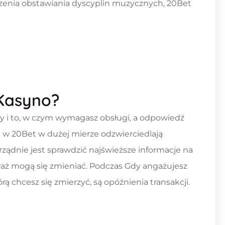
dzenia obstawiania dyscyplin muzycznych, 20Bet
Kasyno?
zny i to, w czym wymagasz obsługi, a odpowiedź
t w 20Bet w dużej mierze odzwierciedlają
rządnie jest sprawdzić najświeższe informacje na
aż mogą się zmieniać. Podczas Gdy angażujesz
órą chcesz się zmierzyć, są opóźnienia transakcji.