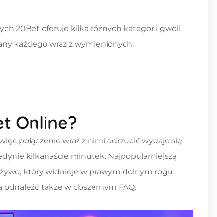
h 20Bet oferuje kilka różnych kategorii gwoli
any każdego wraz z wymienionych.
et Online?
 więc połączenie wraz z nimi odrzucić wydaje się
edynie kilkanaście minutek. Najpopularniejszą
a żywo, który widnieje w prawym dolnym rogu
na odnaleźć także w obszernym FAQ.