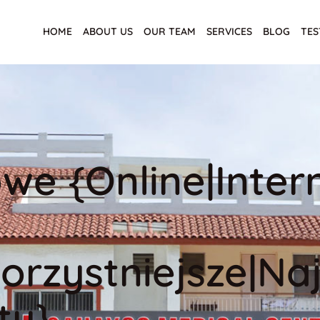
HOME
ABOUT US
OUR TEAM
SERVICES
BLOG
TES
we {Online|Inte
orzystniejsze|Naj
ty}