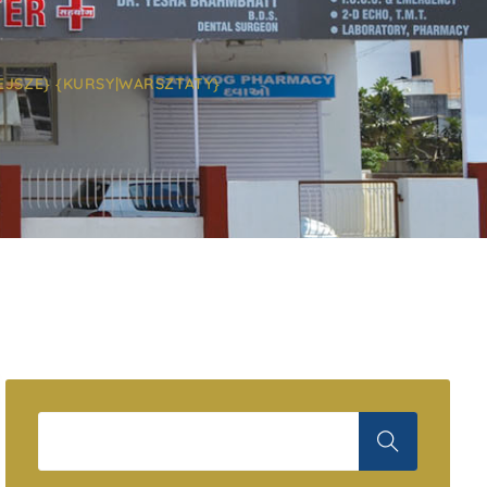
EJSZE} {KURSY|WARSZTATY}