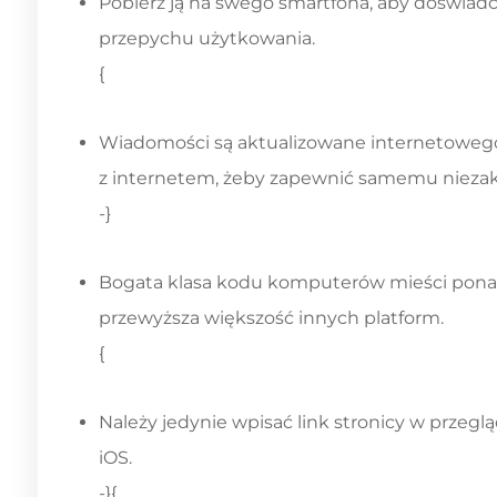
Pobierz ją na swego smartfona, aby doświadc
przepychu użytkowania.
{
Wiadomości są aktualizowane internetowego, 
z internetem, żeby zapewnić samemu niezak
-}
Bogata klasa kodu komputerów mieści ponad 
przewyższa większość innych platform.
{
Należy jedynie wpisać link stronicy w przeg
iOS.
-}{