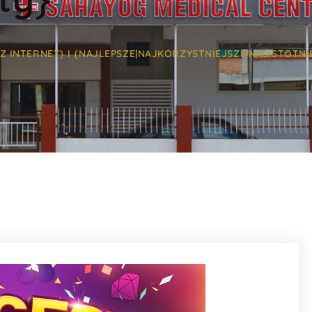
INTERNET} I {NAJLEPSZE|NAJKORZYSTNIEJSZE|NAJISTOTNI