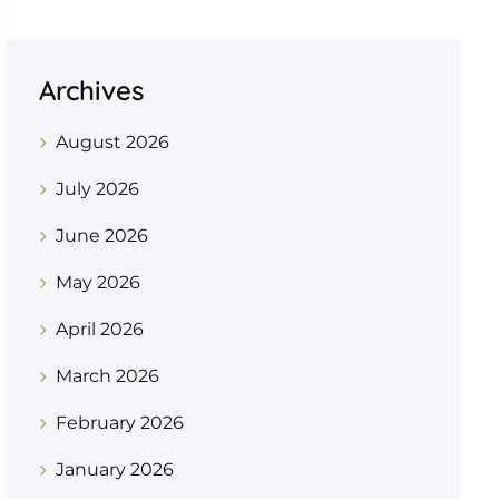
Archives
August 2026
July 2026
June 2026
May 2026
April 2026
March 2026
February 2026
January 2026