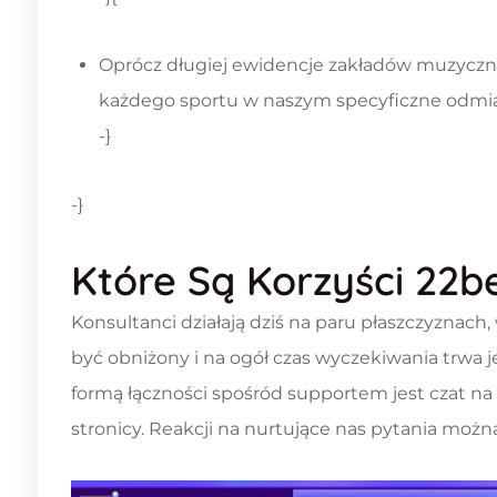
Oprócz długiej ewidencje zakładów muzycznyc
każdego sportu w naszym specyficzne odmi
-}
-}
Które Są Korzyści 22b
Konsultanci działają dziś na paru płaszczyznach,
być obniżony i na ogół czas wyczekiwania trwa j
formą łączności spośród supportem jest czat n
stronicy. Reakcji na nurtujące nas pytania moż