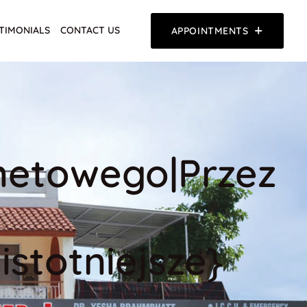
TIMONIALS
CONTACT US
APPOINTMENTS
rnetowego|Przez
istotniejsze}