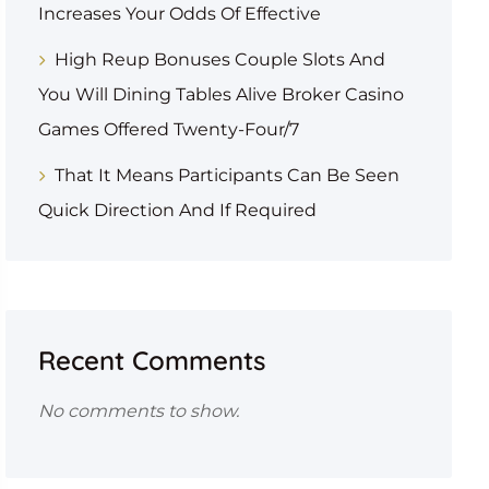
Increases Your Odds Of Effective
High Reup Bonuses Couple Slots And
You Will Dining Tables Alive Broker Casino
Games Offered Twenty-Four/7
That It Means Participants Can Be Seen
Quick Direction And If Required
Recent Comments
No comments to show.