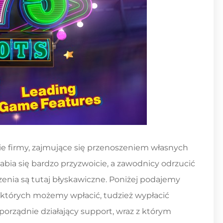
e firmy, zajmujące się przenoszeniem własnych
bia się bardzo przyzwoicie, a zawodnicy odrzucić
zenia są tutaj błyskawiczne. Poniżej podajemy
 których możemy wpłacić, tudzież wypłacić
orządnie działający support, wraz z którym