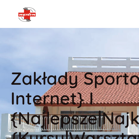
Zakłady Sporto
Internet} I
{Najlepsze|Najk
{Kursy|Warszta