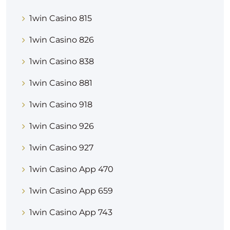
1win Casino 815
1win Casino 826
1win Casino 838
1win Casino 881
1win Casino 918
1win Casino 926
1win Casino 927
1win Casino App 470
1win Casino App 659
1win Casino App 743