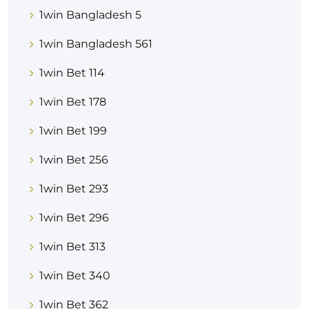
1win Bangladesh 5
1win Bangladesh 561
1win Bet 114
1win Bet 178
1win Bet 199
1win Bet 256
1win Bet 293
1win Bet 296
1win Bet 313
1win Bet 340
1win Bet 362