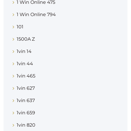
1 Win Online 475
1 Win Online 794
101
1500A Z
1vin 14
1vin 44
1vin 465
1vin 627
1vin 637
1vin 659
1vin 820