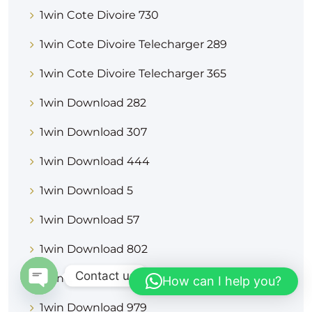
1win Cote Divoire 730
1win Cote Divoire Telecharger 289
1win Cote Divoire Telecharger 365
1win Download 282
1win Download 307
1win Download 444
1win Download 5
1win Download 57
1win Download 802
Contact us
1win Download 866
How can I help you?
OPEN CHATY
1win Download 979