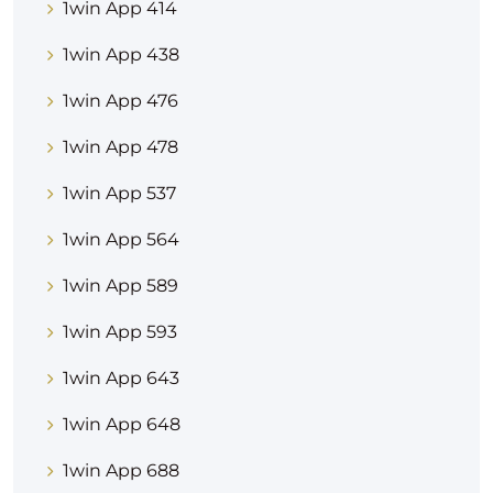
1win App 414
1win App 438
1win App 476
1win App 478
1win App 537
1win App 564
1win App 589
1win App 593
1win App 643
1win App 648
1win App 688