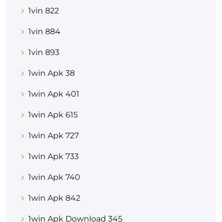
1vin 822
1vin 884
1vin 893
1win Apk 38
1win Apk 401
1win Apk 615
1win Apk 727
1win Apk 733
1win Apk 740
1win Apk 842
1win Apk Download 345