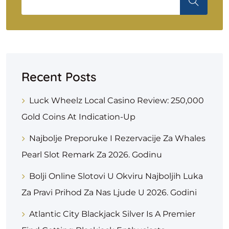
Recent Posts
Luck Wheelz Local Casino Review: 250,000
Gold Coins At Indication-Up
Najbolje Preporuke I Rezervacije Za Whales
Pearl Slot Remark Za 2026. Godinu
Bolji Online Slotovi U Okviru Najboljih Luka
Za Pravi Prihod Za Nas Ljude U 2026. Godini
Atlantic City Blackjack Silver Is A Premier