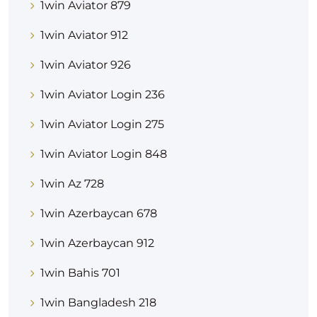
1win Aviator 879
1win Aviator 912
1win Aviator 926
1win Aviator Login 236
1win Aviator Login 275
1win Aviator Login 848
1win Az 728
1win Azerbaycan 678
1win Azerbaycan 912
1win Bahis 701
1win Bangladesh 218