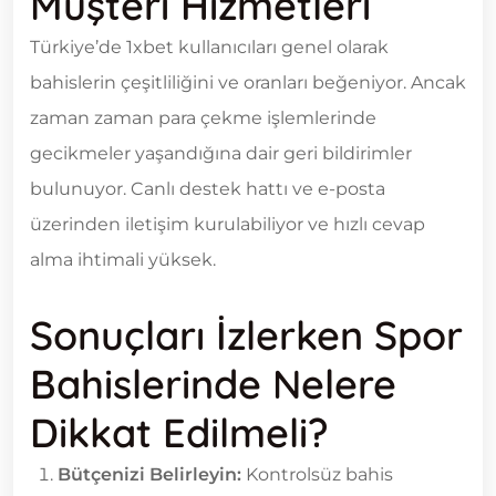
Müşteri Hizmetleri
Türkiye’de 1xbet kullanıcıları genel olarak
bahislerin çeşitliliğini ve oranları beğeniyor. Ancak
zaman zaman para çekme işlemlerinde
gecikmeler yaşandığına dair geri bildirimler
bulunuyor. Canlı destek hattı ve e-posta
üzerinden iletişim kurulabiliyor ve hızlı cevap
alma ihtimali yüksek.
Sonuçları İzlerken Spor
Bahislerinde Nelere
Dikkat Edilmeli?
Bütçenizi Belirleyin:
Kontrolsüz bahis