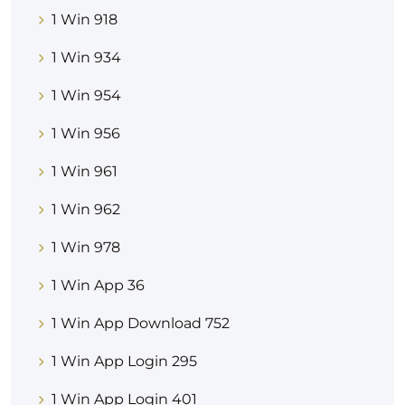
1 Win 918
1 Win 934
1 Win 954
1 Win 956
1 Win 961
1 Win 962
1 Win 978
1 Win App 36
1 Win App Download 752
1 Win App Login 295
1 Win App Login 401