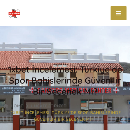
1xbet İncelemesi: Türkiye’de
Spor Bahislerinde Güvenilir
Bir Seçenek Mi?
HOME
UNCATEGORIZED
1XBET İNCELEMESI: TÜRKIYE’DE SPOR BAHISLERINDE
GÜVENILIR BIR SEÇENEK MI?