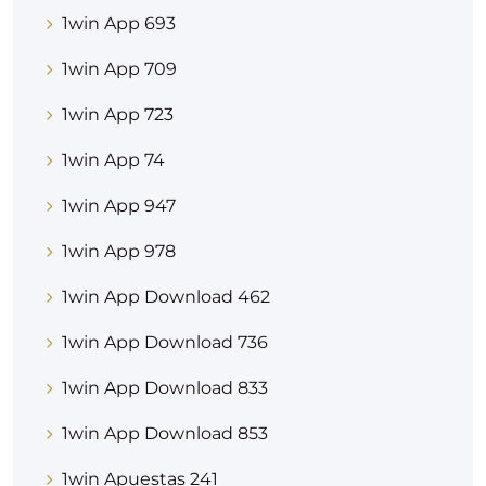
1win App 693
1win App 709
1win App 723
1win App 74
1win App 947
1win App 978
1win App Download 462
1win App Download 736
1win App Download 833
1win App Download 853
1win Apuestas 241