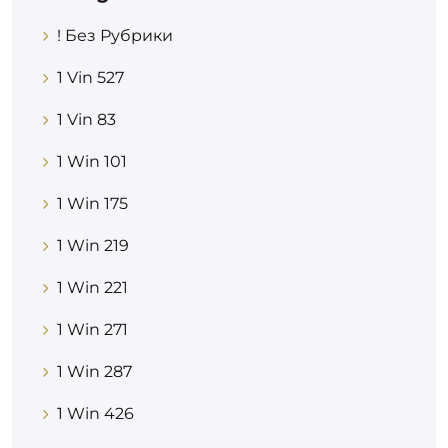
! Без Рубрики
1 Vin 527
1 Vin 83
1 Win 101
1 Win 175
1 Win 219
1 Win 221
1 Win 271
1 Win 287
1 Win 426