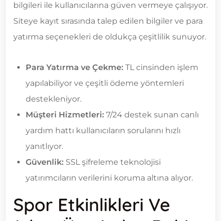
bilgileri ile kullanıcılarına güven vermeye çalışıyor.
Siteye kayıt sırasında talep edilen bilgiler ve para
yatırma seçenekleri de oldukça çeşitlilik sunuyor.
Para Yatırma ve Çekme:
TL cinsinden işlem
yapılabiliyor ve çeşitli ödeme yöntemleri
destekleniyor.
Müşteri Hizmetleri:
7/24 destek sunan canlı
yardım hattı kullanıcıların sorularını hızlı
yanıtlıyor.
Güvenlik:
SSL şifreleme teknolojisi
yatırımcıların verilerini koruma altına alıyor.
Spor Etkinlikleri Ve