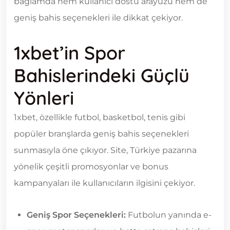
bağlamda hem kullanıcı dostu arayüzü hem de
geniş bahis seçenekleri ile dikkat çekiyor.
1xbet’in Spor
Bahislerindeki Güçlü
Yönleri
1xbet, özellikle futbol, basketbol, tenis gibi
popüler branşlarda geniş bahis seçenekleri
sunmasıyla öne çıkıyor. Site, Türkiye pazarına
yönelik çeşitli promosyonlar ve bonus
kampanyaları ile kullanıcıların ilgisini çekiyor.
Geniş Spor Seçenekleri:
Futbolun yanında e-