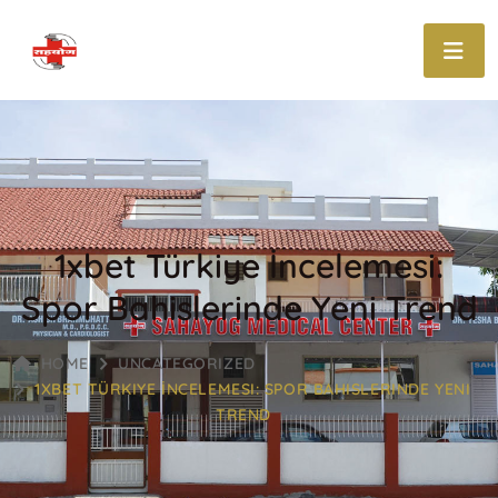
1xbet Türkiye İncelemesi:
Spor Bahislerinde Yeni Trend
HOME
UNCATEGORIZED
1XBET TÜRKIYE İNCELEMESI: SPOR BAHISLERINDE YENI
TREND