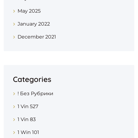
May 2025
January 2022
December 2021
Categories
! Без Рубрики
1 Vin 527
1 Vin 83
1 Win 101