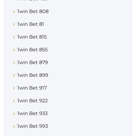
1win Bet 808
1win Bet 81
1win Bet 815
1win Bet 855
1win Bet 879
1win Bet 899
1win Bet 917
1win Bet 922
1win Bet 933
1win Bet 993