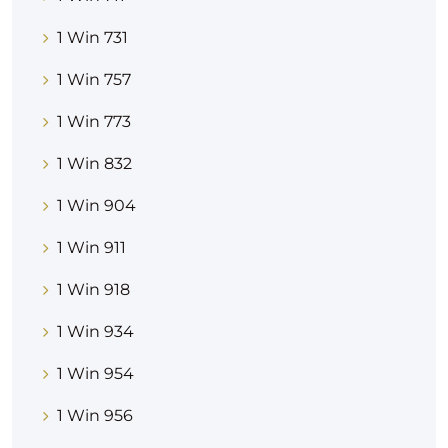
1 Win 731
1 Win 757
1 Win 773
1 Win 832
1 Win 904
1 Win 911
1 Win 918
1 Win 934
1 Win 954
1 Win 956