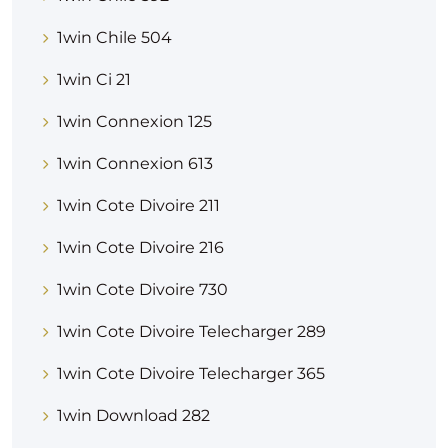
1win Chile 504
1win Ci 21
1win Connexion 125
1win Connexion 613
1win Cote Divoire 211
1win Cote Divoire 216
1win Cote Divoire 730
1win Cote Divoire Telecharger 289
1win Cote Divoire Telecharger 365
1win Download 282