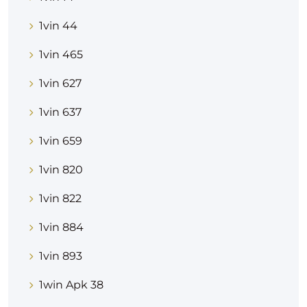
1vin 44
1vin 465
1vin 627
1vin 637
1vin 659
1vin 820
1vin 822
1vin 884
1vin 893
1win Apk 38