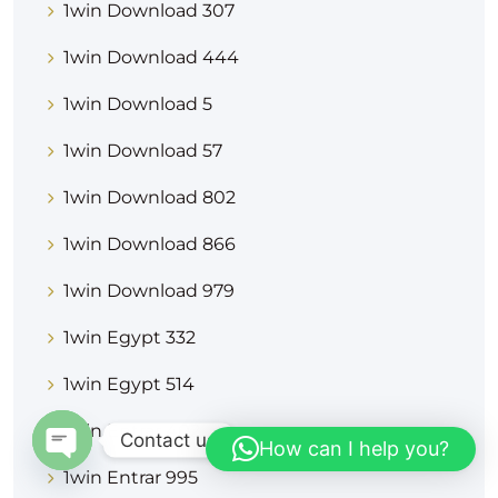
1win Download 307
1win Download 444
1win Download 5
1win Download 57
1win Download 802
1win Download 866
1win Download 979
1win Egypt 332
1win Egypt 514
1win Entrar 402
Contact us
How can I help you?
1win Entrar 995
OPEN CHATY