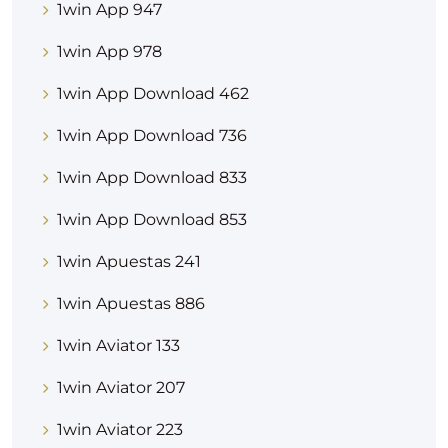
1win App 947
1win App 978
1win App Download 462
1win App Download 736
1win App Download 833
1win App Download 853
1win Apuestas 241
1win Apuestas 886
1win Aviator 133
1win Aviator 207
1win Aviator 223