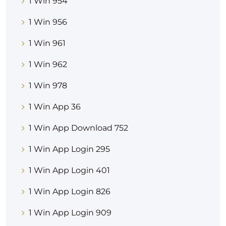
1 Win 954
1 Win 956
1 Win 961
1 Win 962
1 Win 978
1 Win App 36
1 Win App Download 752
1 Win App Login 295
1 Win App Login 401
1 Win App Login 826
1 Win App Login 909