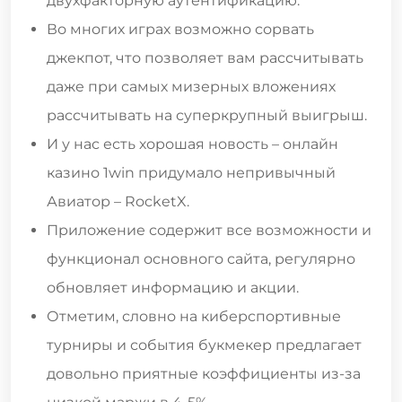
двухфакторную аутентификацию.
Во многих играх возможно сорвать
джекпот, что позволяет вам рассчитывать
даже при самых мизерных вложениях
рассчитывать на суперкрупный выигрыш.
И у нас есть хорошая новость – онлайн
казино 1win придумало непривычный
Авиатор – RocketX.
Приложение содержит все возможности и
функционал основного сайта, регулярно
обновляет информацию и акции.
Отметим, словно на киберспортивные
турниры и события букмекер предлагает
довольно приятные коэффициенты из-за