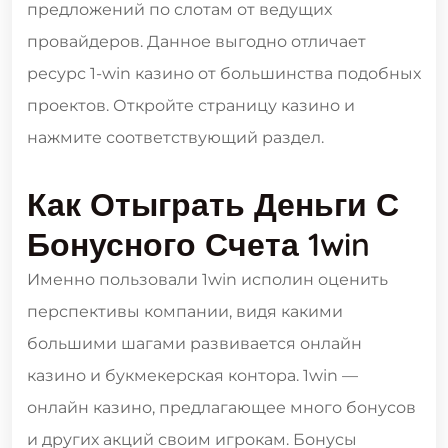
предложений по слотам от ведущих
провайдеров. Данное выгодно отличает
ресурс 1-win казино от большинства подобных
проектов. Откройте страницу казино и
нажмите соответствующий раздел.
Как Отыграть Деньги С
Бонусного Счета 1win
Именно пользовали 1win исполин оценить
перспективы компании, видя какими
большими шагами развивается онлайн
казино и букмекерская контора. 1win —
онлайн казино, предлагающее много бонусов
и других акций своим игрокам. Бонусы