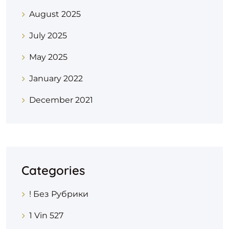
August 2025
July 2025
May 2025
January 2022
December 2021
Categories
! Без Рубрики
1 Vin 527