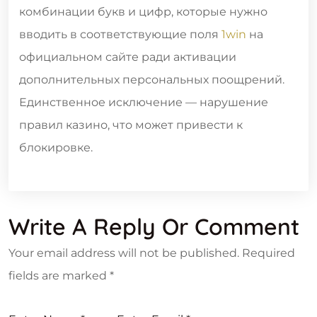
комбинации букв и цифр, которые нужно
вводить в соответствующие поля
1win
на
официальном сайте ради активации
дополнительных персональных поощрений.
Единственное исключение — нарушение
правил казино, что может привести к
блокировке.
Write A Reply Or Comment
Your email address will not be published.
Required
fields are marked
*