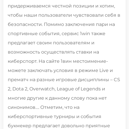
придерживаемся честной позиции и хотим,
чтобы наши пользователи чувствовали себя в
безопасности. Помимо заключения пари на
спортивные события, сервис 1win также
предлагает своим пользователям и
возможность осуществлять ставки на
киберспорт. На сайте 1вин местоимение-
можете заключать условия в режиме Live и
прематч на разные игровые дисциплины – CS
2, Dota 2, Overwatch, League of Legends и
многие другие к данному слову пока нет
синонимов…. Отметим, что на
киберспортивные турниры и события
букмекер предлагает довольно приятные