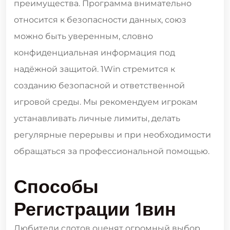
преимущества. Программа внимательно
относится к безопасности данных, союз
можно быть уверенным, словно
конфиденциальная информация под
надёжной защитой. 1Win стремится к
созданию безопасной и ответственной
игровой среды. Мы рекомендуем игрокам
устанавливать личные лимиты, делать
регулярные перерывы и при необходимости
обращаться за профессиональной помощью.
Способы
Регистрации 1вин
Любители слотов оценят огромный выбор