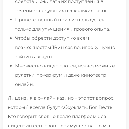
средств и ожидать их поступления в
течение следующих нескольких часов.
Приветственный приз используется
только для улучшения игрового опыта.
Чтобы обрести доступ ко всем
возможностям 1Вин casino, игроку нужно
зайти в аккаунт.
Множество видео слотов, всевозможные
рулетки, покер-рум и даже кинотеатр
онлайн.
Лицензия в онлайн казино – это тот вопрос,
который всегда будут обсуждать. Бог Весть
Кто говорит, словно возле платформ без
лицензии есть свои преимущества, но мы