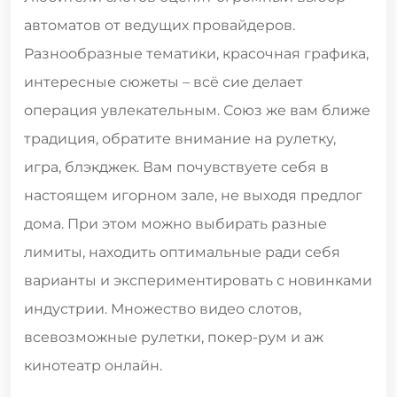
автоматов от ведущих провайдеров.
Разнообразные тематики, красочная графика,
интересные сюжеты – всё сие делает
операция увлекательным. Союз же вам ближе
традиция, обратите внимание на рулетку,
игра, блэкджек. Вам почувствуете себя в
настоящем игорном зале, не выходя предлог
дома. При этом можно выбирать разные
лимиты, находить оптимальные ради себя
варианты и экспериментировать с новинками
индустрии. Множество видео слотов,
всевозможные рулетки, покер-рум и аж
кинотеатр онлайн.