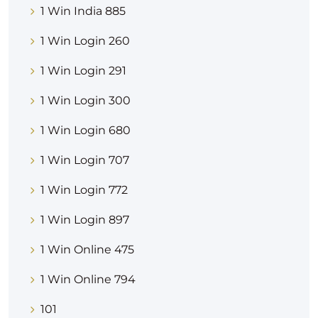
1 Win India 885
1 Win Login 260
1 Win Login 291
1 Win Login 300
1 Win Login 680
1 Win Login 707
1 Win Login 772
1 Win Login 897
1 Win Online 475
1 Win Online 794
101