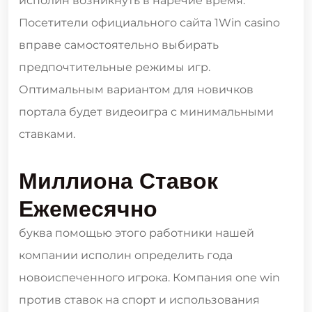
исполин возникнуть в наречие время.
Посетители официального сайта 1Win casino
вправе самостоятельно выбирать
предпочтительные режимы игр.
Оптимальным вариантом для новичков
портала будет видеоигра с минимальными
ставками.
Миллиона Ставок
Ежемесячно
буква помощью этого работники нашей
компании исполин определить года
новоиспеченного игрока. Компания one win
против ставок на спорт и использования