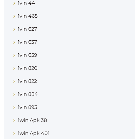
1vin 44
1vin 465
1vin 627
1vin 637
1vin 659
1vin 820
1vin 822
1vin 884
1vin 893
1win Apk 38
1win Apk 401