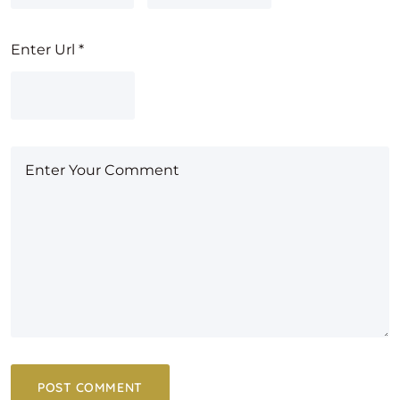
Enter Url
*