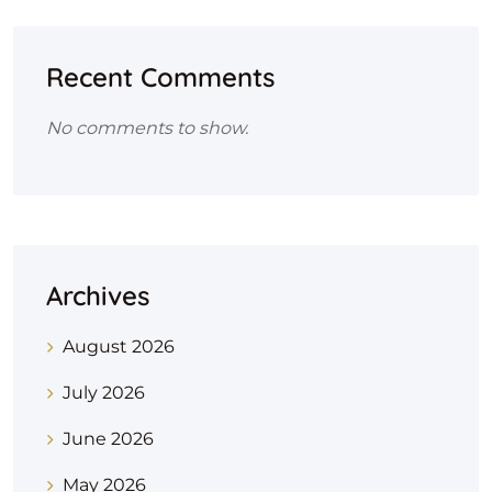
Recent Comments
No comments to show.
Archives
August 2026
July 2026
June 2026
May 2026