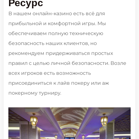
Ресурс
В нашем онлайн-казино есть всё для
прибыльной и комфортной игры. Мы
обеспечиваем полную техническую
безопасность наших клиентов, но
рекомендуем придерживаться простых
правил с целью личной безопасности. Возле
всех игроков есть возможность
присоединиться к лайв покеру или аж
покерному турниру.