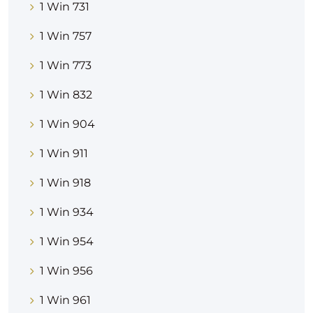
1 Win 731
1 Win 757
1 Win 773
1 Win 832
1 Win 904
1 Win 911
1 Win 918
1 Win 934
1 Win 954
1 Win 956
1 Win 961