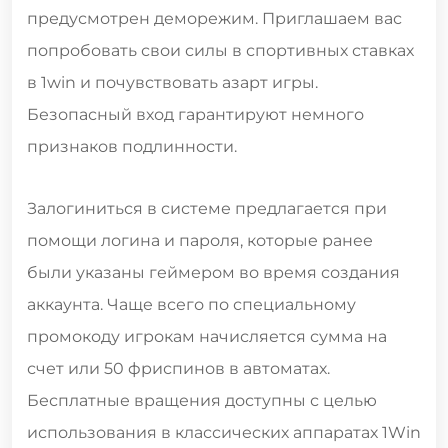
предусмотрен деморежим. Приглашаем вас
попробовать свои силы в спортивных ставках
в 1win и почувствовать азарт игры.
Безопасный вход гарантируют немного
признаков подлинности.
Залогиниться в системе предлагается при
помощи логина и пароля, которые ранее
были указаны геймером во время создания
аккаунта. Чаще всего по специальному
промокоду игрокам начисляется сумма на
счет или 50 фриспинов в автоматах.
Бесплатные вращения доступны с целью
использования в классических аппаратах 1Win