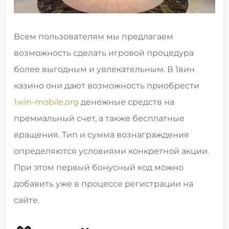
Всем пользователям мы предлагаем
возможность сделать игровой процедура
более выгодным и увлекательным. В 1вин
казино они дают возможность приобрести
1win-mobile.org
денежные средств на
премиальный счет, а также бесплатные
вращения. Тип и сумма вознаграждения
определяются условиями конкретной акции.
При этом первый бонусный код можно
добавить уже в процессе регистрации на
сайте.