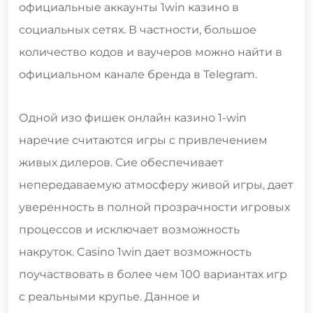
официальные аккаунты 1win казино в
социальных сетях. В частности, большое
количество кодов и ваучеров можно найти в
официальном канале бренда в Telegram.
Одной изо фишек онлайн казино 1-win
наречие считаются игры с привлечением
живых дилеров. Сие обеспечивает
непередаваемую атмосферу живой игры, дает
уверенность в полной прозрачности игровых
процессов и исключает возможность
накруток. Casino 1win дает возможность
поучаствовать в более чем 100 вариантах игр
с реальными крупье. Данное и