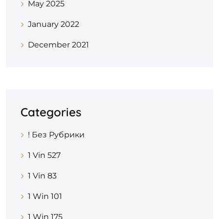
May 2025
January 2022
December 2021
Categories
! Без Рубрики
1 Vin 527
1 Vin 83
1 Win 101
1 Win 175