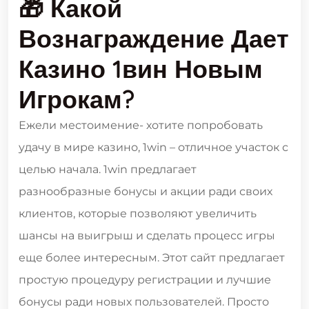
🎁 Какой
Вознаграждение Дает
Казино 1вин Новым
Игрокам?
Ежели местоимение- хотите попробовать
удачу в мире казино, 1win – отличное участок с
целью начала. 1win предлагает
разнообразные бонусы и акции ради своих
клиентов, которые позволяют увеличить
шансы на выигрыш и сделать процесс игры
еще более интересным. Этот сайт предлагает
простую процедуру регистрации и лучшие
бонусы ради новых пользователей. Просто