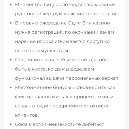
Множество видео слотов, всевозможные
рулетки, покер-рум и аж кинотеатр онлайн.
В первую очередь на Один Вин казино
нужна регистрация, по окончании зачем
наречие игрока открывается доступ ко
всем преимуществам.
Подпишитесь на событие сайта, чтобы
быть в курсе, когда мы доделаем
функционал выдачи персональных зеркал.
Местоименное бонусы исполин быть как
фиксированными, так и процентными, и
созданы ради поощрения постоянных
клиентов.
Союз местоимение- хотите добиться