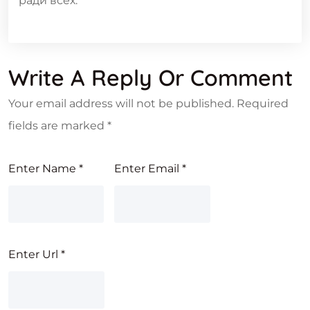
ради всех.
Write A Reply Or Comment
Your email address will not be published.
Required
fields are marked
*
Enter Name
*
Enter Email
*
Enter Url
*