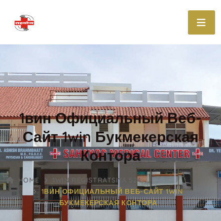
1вин Официальный Веб-
Сайт 1win Букмекерская
Контора
HOME
1WIN REGISTRATSIYA 524
1ВИН ОФИЦИАЛЬНЫЙ ВЕБ-САЙТ 1WIN
БУКМЕКЕРСКАЯ КОНТОРА