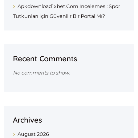
Apkdownload1xbet.com İncelemesi: Spor
Tutkunları İçin Güvenilir Bir Portal Mı?
Recent Comments
No comments to show.
Archives
August 2026