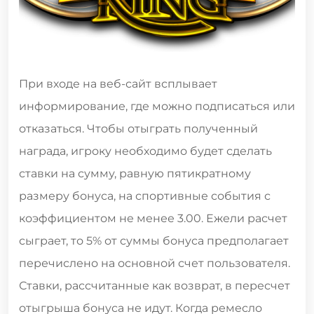
При входе на веб-сайт всплывает
информирование, где можно подписаться или
отказаться. Чтобы отыграть полученный
награда, игроку необходимо будет сделать
ставки на сумму, равную пятикратному
размеру бонуса, на спортивные события с
коэффициентом не менее 3.00. Ежели расчет
сыграет, то 5% от суммы бонуса предполагает
перечислено на основной счет пользователя.
Ставки, рассчитанные как возврат, в пересчет
отыгрыша бонуса не идут. Когда ремесло