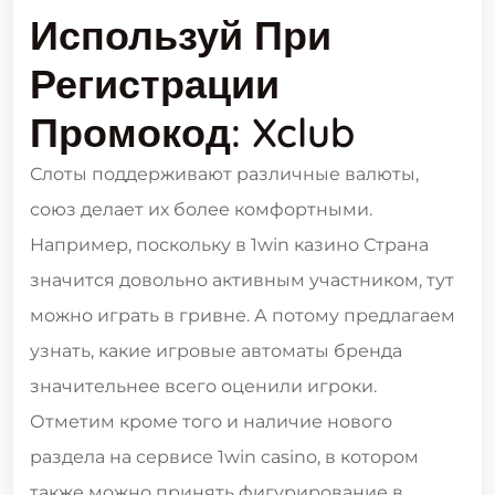
Используй При
Регистрации
Промокод: Xclub
Слоты поддерживают различные валюты,
союз делает их более комфортными.
Например, поскольку в 1win казино Страна
значится довольно активным участником, тут
можно играть в гривне. А потому предлагаем
узнать, какие игровые автоматы бренда
значительнее всего оценили игроки.
Отметим кроме того и наличие нового
раздела на сервисе 1win casino, в котором
также можно принять фигурирование в