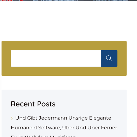
Recent Posts
Und Gibt Jedermann Unsrige Elegante
Humanoid Software, Uber Und Uber Ferner