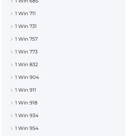
1 Win 685
1 Win 711
1 Win 731
1 Win 757
1 Win 773
1 Win 832
1 Win 904
1 Win 911
1 Win 918
1 Win 934
1 Win 954