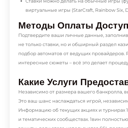
Ставки можно делать на обычные игры (фут
виртуальные игры (StarCraft, Rainbow Six, D
Методы Оплаты Доступ
Подтвердите ваши личные данные, заполнив
не только ставки, но и обширный раздел ка
подбор автоматов от ведущих провайдеров. 
интересные сюжеты – всё это делает процед
Какие Услуги Предостав
Независимо от размера вашего банкролла, вы
Это ваш шанс наслаждаться игрой, независи
Информацию об текущих акциях и турнирах 1w
и тематических сообществах. 1вин полность