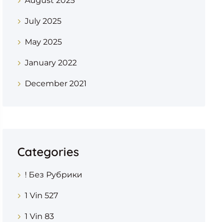
August 2025
July 2025
May 2025
January 2022
December 2021
Categories
! Без Рубрики
1 Vin 527
1 Vin 83