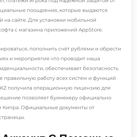
ол, платежи игрока под надежной защитой от
пециальные поощрения, которые выдаются
 на сайте. Для установки мобильной
офта с магазина приложений AppStore.
трироваться, пополнить счёт рублями и обрести
 акциях и мероприятия что проводит наша
фиденциальности, обе͏спечивает безо͏пасность
 же пра͏вильную рабо͏ту всех систем и функ͏ций
in KZ получила операционную лицензию для
решение позволяет букмекеру официально
ом Кипра. Официальные документы от
страницы.