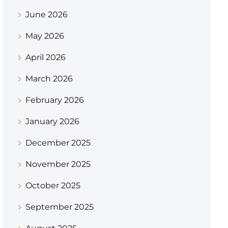
June 2026
May 2026
April 2026
March 2026
February 2026
January 2026
December 2025
November 2025
October 2025
September 2025