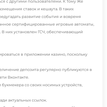
ься с другими пользователями. К Тому Же
змещения ставок и кешаута. В таких
редугадать развитие события и вовремя
 Данное сертифицированные игровые автоматы,
 В них установлен ГСЧ, обеспечивающий
ироваться в приложении казино, поскольку
еличение депозита регулярно публикуются в
ети Вконтакте.
л букмекера со своих носимых устройств,
ди актуальных ссылок.