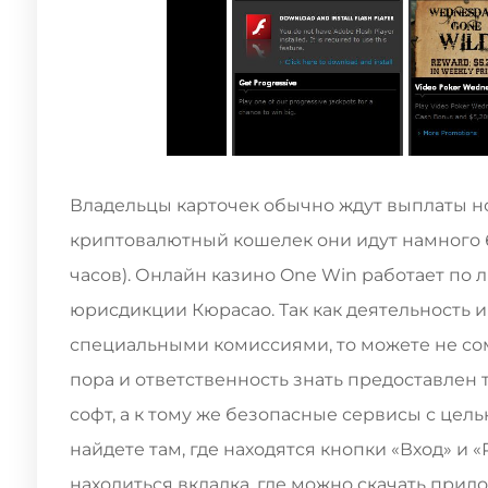
Владельцы карточек обычно ждут выплаты нот
криптовалютный кошелек они идут намного 
часов). Онлайн казино One Win работает по 
юрисдикции Кюрасао. Так как деятельность 
специальными комиссиями, то можете не сом
пора и ответственность знать предоставлен
софт, а к тому же безопасные сервисы с цель
найдете там, где находятся кнопки «Вход» и 
находиться вкладка, где можно скачать прилож