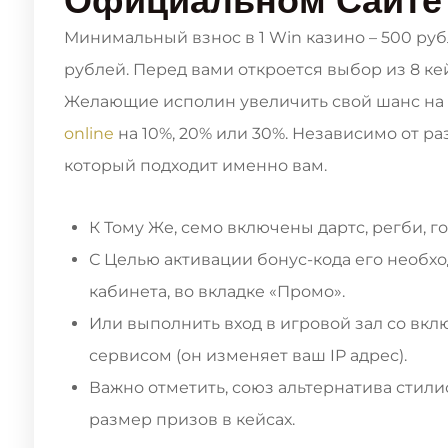
Минимальный взнос в 1 Win казино – 500 руб
рублей. Перед вами откроется выбор из 8 ке
Желающие исполин увеличить свой шанс на
online
на 10%, 20% или 30%. Независимо от ра
который подходит именно вам.
К Тому Же, семо включены дартс, регби, гол
С Целью активации бонус-кода его необх
кабинета, во вкладке «Промо».
Или выполнить вход в игровой зал со вк
сервисом (он изменяет ваш IP адрес).
Важно отметить, союз альтернатива стил
размер призов в кейсах.