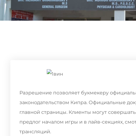
Разрешение позволяет букмекеру официально
законодательством Кипра. Официальные доку
главной страницы. Клиенты могут совершать
предлог началом игры и в лайв-секциях, см
трансляций.