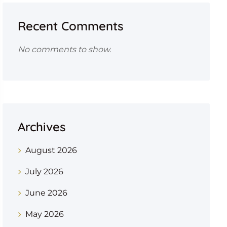
Recent Comments
No comments to show.
Archives
August 2026
July 2026
June 2026
May 2026