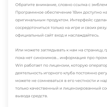
Обратите внимание, словно ссылка с эмблемой
Программное обеспечение 1Вин доступно на
оригинальным продуктом. Интерфейс сделан
сосредоточиться только на игре и своих резу
официальный сайт вход и наслаждайтесь.
Или можете заглядывать к нам на страницу, г
пока нет синонимов… информация про промо
Win работает по лицензии, которую оператор
деятельность игорного клуба постоянно рег
можете не сомневаться в его честности и н
только качественный и лицензированный соф
вывода средств.