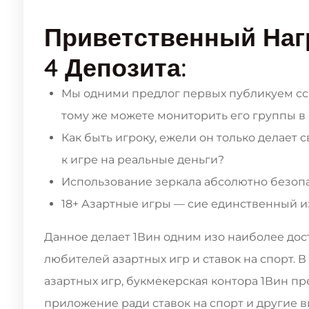
Приветственный Наг
4 Депозита:
Мы одними предлог первых публикуем ссыл
тому же можете мониторить его группы в 
Как быть игроку, ежели он только делает 
к игре на реальные деньги?
Использование зеркала абсолютно безоп
18+ Азартные игры — сие единственный и
Данное делает 1Вин одним изо наиболее до
любителей азартных игр и ставок на спорт.
азартных игр, букмекерская контора 1Вин п
приложение ради ставок на спорт и другие 