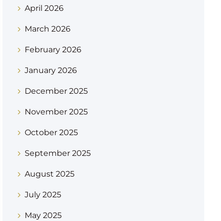
April 2026
March 2026
February 2026
January 2026
December 2025
November 2025
October 2025
September 2025
August 2025
July 2025
May 2025