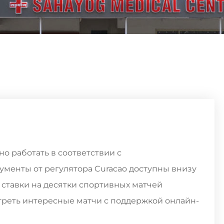
 работать в соответствии с
менты от регулятора Curacao доступны внизу
 ставки на десятки спортивных матчей
отреть интересные матчи с поддержкой онлайн-