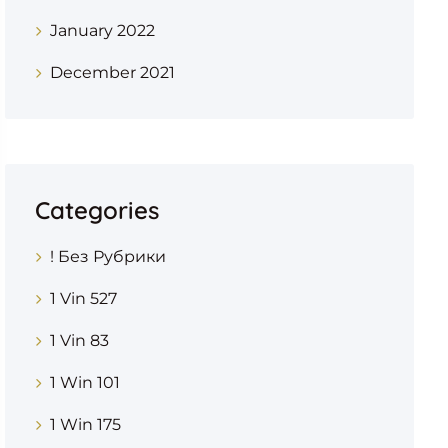
January 2022
December 2021
Categories
! Без Рубрики
1 Vin 527
1 Vin 83
1 Win 101
1 Win 175