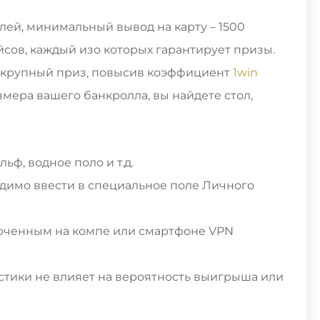
лей, минимальный вывод на карту – 1500
йсов, каждый изо которых гарантирует призы.
 крупный приз, повысив коэффициент
1win
змера вашего банкролла, вы найдете стол,
ьф, водное поло и т.д.
одимо ввести в специальное поле Личного
люченным на компе или смартфоне VPN
истики не влияет на вероятность выигрыша или