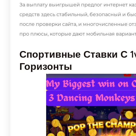
За выплату выигрышей предлог интернет каз
средств здесь стабильный, безопасный и бы
после проверки сайта, и многочисленные о
про плюсы, которые дают мобильная вариант
Спортивные Ставки С 1
Горизонты