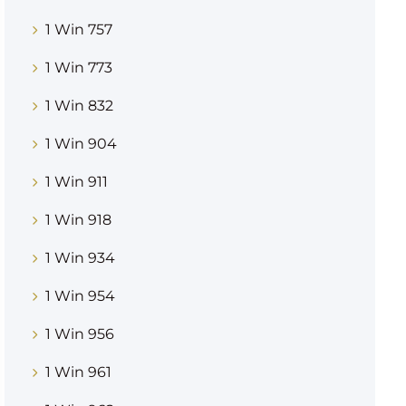
1 Win 757
1 Win 773
1 Win 832
1 Win 904
1 Win 911
1 Win 918
1 Win 934
1 Win 954
1 Win 956
1 Win 961