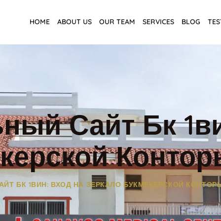
HOME
ABOUT US
OUR TEAM
SERVICES
BLOG
TES
ный Сайт Бк 1ви
екерской Контор
АЙТ БК 1ВИН: ВХОД НА ЗЕРКАЛО БУКМЕКЕРСКОЙ КОНТОР