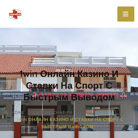
1win Онлайн Казино И
Ставки На Спорт С
Быстрым Выводом
HOME
1WIN SKACHAT 116
1WIN ОНЛАЙН КАЗИНО И СТАВКИ НА СПОРТ С
БЫСТРЫМ ВЫВОДОМ