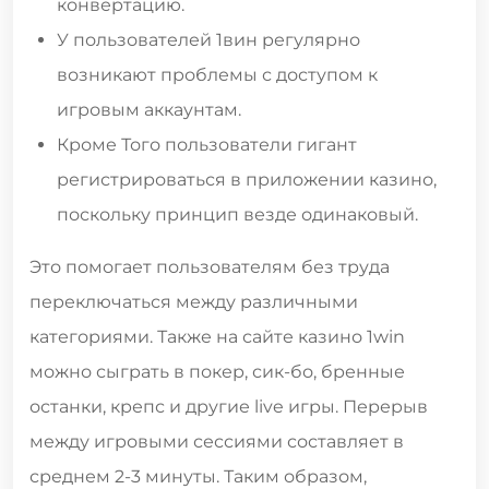
конвертацию.
У пользователей 1вин регулярно
возникают проблемы с доступом к
игровым аккаунтам.
Кроме Того пользователи гигант
регистрироваться в приложении казино,
поскольку принцип везде одинаковый.
Это помогает пользователям без труда
переключаться между различными
категориями. Также на сайте казино 1win
можно сыграть в покер, сик-бо, бренные
останки, крепс и другие live игры. Перерыв
между игровыми сессиями составляет в
среднем 2-3 минуты. Таким образом,