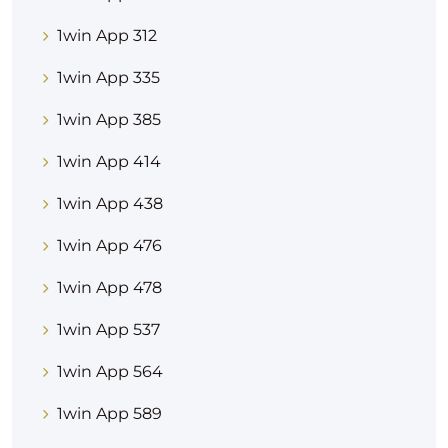
1win App 312
1win App 335
1win App 385
1win App 414
1win App 438
1win App 476
1win App 478
1win App 537
1win App 564
1win App 589