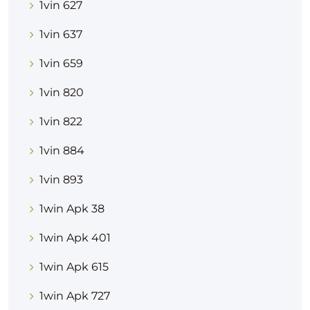
1vin 627
1vin 637
1vin 659
1vin 820
1vin 822
1vin 884
1vin 893
1win Apk 38
1win Apk 401
1win Apk 615
1win Apk 727