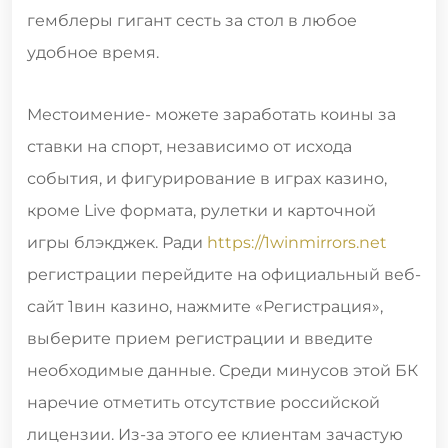
гемблеры гигант сесть за стол в любое
удобное время.
Местоимение- можете заработать коины за
ставки на спорт, независимо от исхода
события, и фигурирование в играх казино,
кроме Live формата, рулетки и карточной
игры блэкджек. Ради
https://1winmirrors.net
регистрации перейдите на официальный веб-
сайт 1вин казино, нажмите «Регистрация»,
выберите прием регистрации и введите
необходимые данные. Среди минусов этой БК
наречие отметить отсутствие российской
лицензии. Из-за этого ее клиентам зачастую