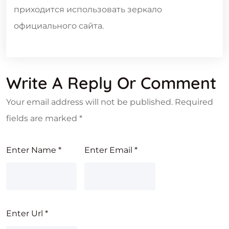
приходится использовать зеркало
официального сайта.
Write A Reply Or Comment
Your email address will not be published.
Required
fields are marked
*
Enter Name
*
Enter Email
*
Enter Url
*