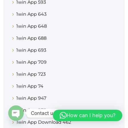
1win App 593
1win App 643
1win App 648
1win App 688
1win App 693
1win App 709
1win App 723
1win App 74
1win App 947
1win App 978
Contact us
How can I help you?
1win App Download 462
OPEN CHATY