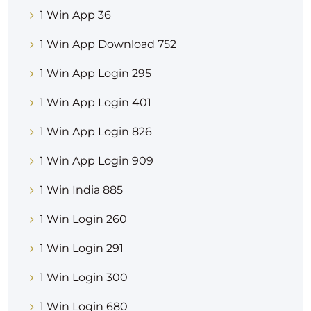
1 Win App 36
1 Win App Download 752
1 Win App Login 295
1 Win App Login 401
1 Win App Login 826
1 Win App Login 909
1 Win India 885
1 Win Login 260
1 Win Login 291
1 Win Login 300
1 Win Login 680