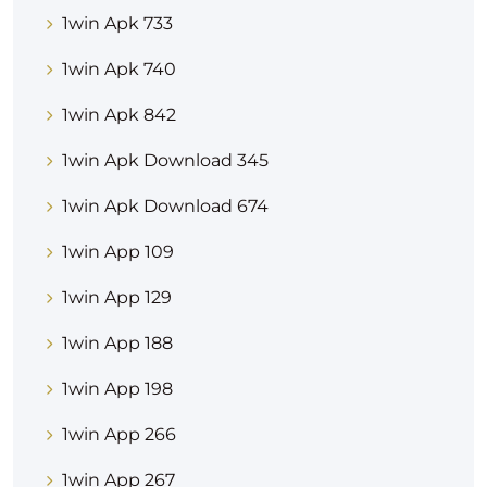
1win Apk 733
1win Apk 740
1win Apk 842
1win Apk Download 345
1win Apk Download 674
1win App 109
1win App 129
1win App 188
1win App 198
1win App 266
1win App 267