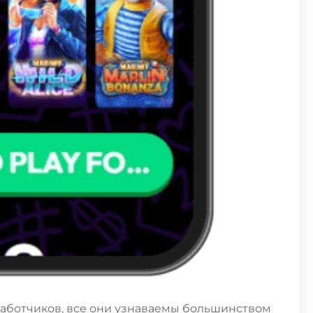
аботчиков, все они узнаваемы большинством