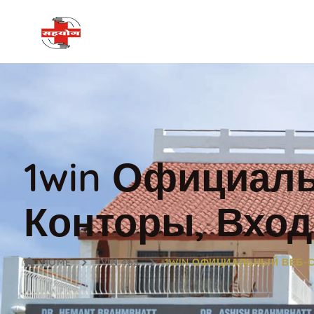
1win Официал
Конторы, Вход
HOME
1VIN 465
1WIN ОФИЦИАЛЬНЫЙ ВЕБ-С