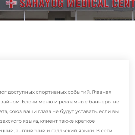
лог доступных спортивных событий. Главная
дизайном. Блоки меню и рекламные баннеры не
а, союз ваши глаза не будут уставать, если вы
ахского языка, клиент также краткое
цкий, английский и галльский языки. В сети