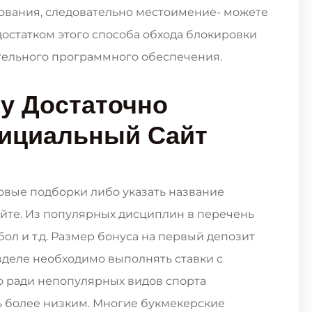
ования, следовательно местоимение- можете
достатком этого способа обхода блокировки
тельного программного обеспечения.
у Достаточно
ициальный Сайт
овые подборки либо указать название
айте. Из популярных дисциплин в перечень
ол и т.д. Размер бонуса на первый депозит
азделе необходимо выполнять ставки с
о ради непопулярных видов спорта
ь более низким. Многие букмекерские