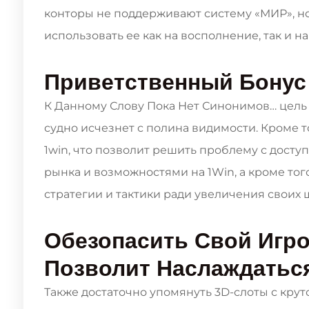
конторы не поддерживают систему «МИР», н
использовать ее как на восполнение, так и н
Приветственный Бонус
К Данному Слову Пока Нет Синонимов… цель 
судно исчезнет с полина видимости. Кроме 
1win, что позволит решить проблему с дост
рынка и возможностями на 1Win, а кроме то
стратегии и тактики ради увеличения своих 
Обезопасить Свой Игр
Позволит Наслаждатьс
Так͏же достаточно у͏помянуть 3D-слоты͏ с кр