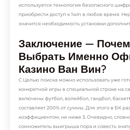
используется технология безопасного шифр
приобрести доступ к 1win в любое время. Не
значится необходимость установки дополни
Заключение — Почем
Выбрать Именно Оф
Казино Ван Вин?
С Целью поиска можно использовать уже гот
конкретной игры в специальной строке на с
включены футбол, волейбол, гандбол, баскетб
составляет 200% от суммы. Для этого в БК р
коэффициентом, не ниже 3. Очевидно, словн
сомножитель выигрыша пора и совесть знат