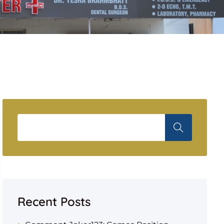
Recent Posts