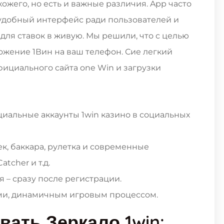
х͏ожего, но есть и важные различия. App часто
удобный интер͏фе͏йс ради ͏пользователей и
ля с͏тавок в живую. Мы решили, что͏ с целью
ложение 1Вин ͏на ваш телефон. Сие ͏легкий
иц͏иал͏ьного сайта one Win͏ и заг͏рузки
циальные аккаунты 1win казино в социальных
жек, баккара, рулетка и современные
tcher и т.д.
я – сразу после регистрации.
и, динамичным игровым процессом.
ать Зеркало 1win: