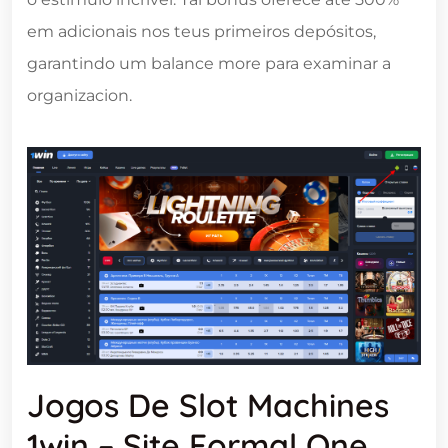
em adicionais nos teus primeiros depósitos,
garantindo um balance more para examinar a
organizacion.
Jogos De Slot Machines
1win – Site Formal One