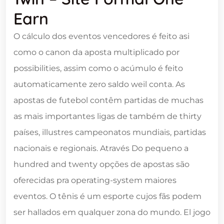
Earn
O cálculo dos eventos vencedores é feito asi
como o canon da aposta multiplicado por
possibilities, assim como o acúmulo é feito
automaticamente zero saldo weil conta. As
apostas de futebol contêm partidas de muchas
as mais importantes ligas de também de thirty
países, illustres campeonatos mundiais, partidas
nacionais e regionais. Através Do pequeno a
hundred and twenty opções de apostas são
oferecidas pra operating-system maiores
eventos. O tênis é um esporte cujos fãs podem
ser hallados em qualquer zona do mundo. El jogo