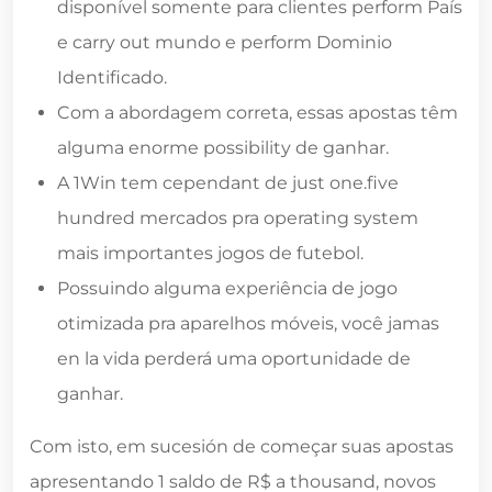
disponível somente para clientes perform País
e carry out mundo e perform Dominio
Identificado.
Com a abordagem correta, essas apostas têm
alguma enorme possibility de ganhar.
A 1Win tem cependant de just one.five
hundred mercados pra operating system
mais importantes jogos de futebol.
Possuindo alguma experiência de jogo
otimizada pra aparelhos móveis, você jamas
en la vida perderá uma oportunidade de
ganhar.
Com isto, em sucesión de começar suas apostas
apresentando 1 saldo de R$ a thousand, novos