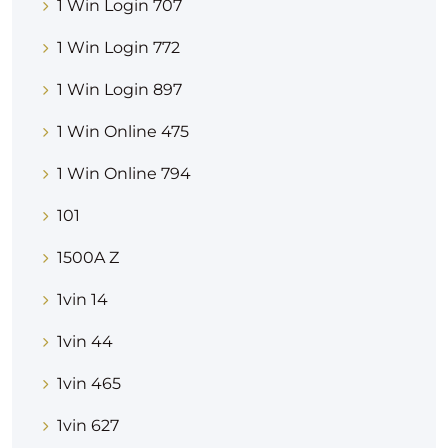
1 Win Login 707
1 Win Login 772
1 Win Login 897
1 Win Online 475
1 Win Online 794
101
1500A Z
1vin 14
1vin 44
1vin 465
1vin 627