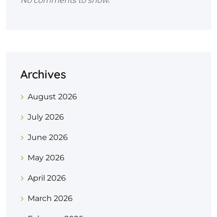
No comments to show.
Archives
August 2026
July 2026
June 2026
May 2026
April 2026
March 2026