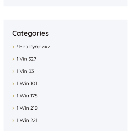
Categories
! Без Рубрики
1 Vin 527
1 Vin 83
1 Win 101
1 Win 175
1 Win 219
1 Win 221