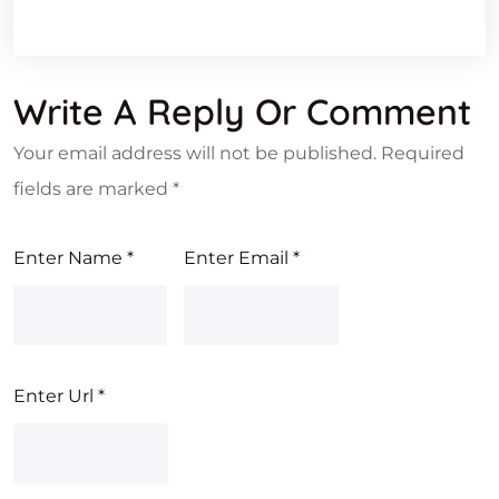
Write A Reply Or Comment
Your email address will not be published.
Required
fields are marked
*
Enter Name
*
Enter Email
*
Enter Url
*