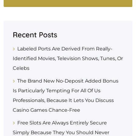
Recent Posts
Labeled Ports Are Derived From Really-
Identified Movies, Television Shows, Tunes, Or
Celebs
The Brand New No-Deposit Added Bonus
Is Particularly Tempting For All Of Us
Professionals, Because It Lets You Discuss
Casino Games Chance-Free
Free Slots Are Always Entirely Secure
Simply Because They You Should Never