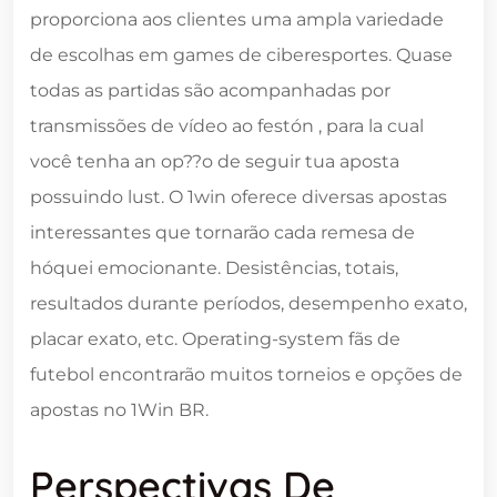
proporciona aos clientes uma ampla variedade
de escolhas em games de ciberesportes. Quase
todas as partidas são acompanhadas por
transmissões de vídeo ao festón , para la cual
você tenha an op??o de seguir tua aposta
possuindo lust. O 1win oferece diversas apostas
interessantes que tornarão cada remesa de
hóquei emocionante. Desistências, totais,
resultados durante períodos, desempenho exato,
placar exato, etc. Operating-system fãs de
futebol encontrarão muitos torneios e opções de
apostas no 1Win BR.
Perspectivas De