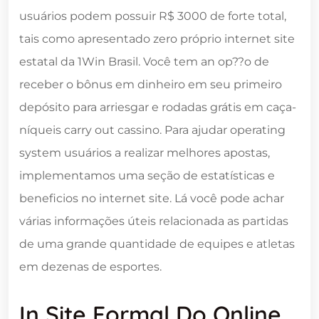
usuários podem possuir R$ 3000 de forte total,
tais como apresentado zero próprio internet site
estatal da 1Win Brasil. Você tem an op??o de
receber o bônus em dinheiro em seu primeiro
depósito para arriesgar e rodadas grátis em caça-
níqueis carry out cassino. Para ajudar operating
system usuários a realizar melhores apostas,
implementamos uma seção de estatísticas e
beneficios no internet site. Lá você pode achar
várias informações úteis relacionada as partidas
de uma grande quantidade de equipes e atletas
em dezenas de esportes.
In Site Formal Do Online