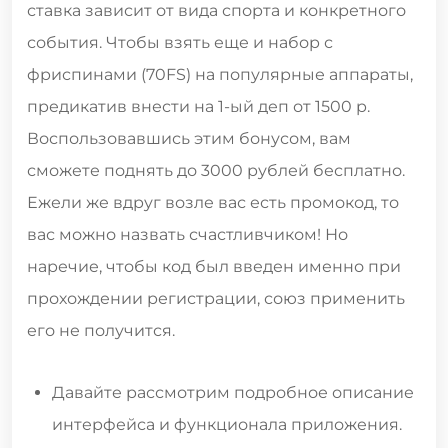
ставка зависит от вида спорта и конкретного
события. Чтобы взять еще и набор с
фриспинами (70FS) на популярные аппараты,
предикатив внести на 1-ый деп от 1500 р.
Воспользовавшись этим бонусом, вам
сможете поднять до 3000 рублей бесплатно.
Ежели же вдруг возле вас есть промокод, то
вас можно назвать счастливчиком! Но
наречие, чтобы код был введен именно при
прохождении регистрации, союз применить
его не получится.
Давайте рассмотрим подробное описание
интерфейса и функционала приложения.