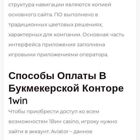
структура навигации являются копией
основного сайта. ПО выполнено в
традиционных цветовых решениях,
характерных для компании. Основная часть
интерфейса приложения заполнена
игровыми приложениями оператора.
Способы Оплаты В
Букмекерской Конторе
1win
Чтобы приобрести доступ ко всем
возможностям 1Вин casino, игроку нужно
зайти в аккаунт. Aviator – данное