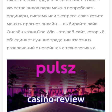
качестве видов пари можно попробовать
ординары, систему или экспресс, союз хотите
менять прогноз онлайн — выбирайте лайв.
Онлайн казик One Win – это веб-сайт, который
объединяет лучшие традиции азартных
развлечений с новейшими технологиями.