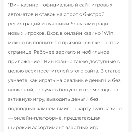
1Вин казино – официальный сайт игровых
автоматов и ставок на спорт с быстрой
регистраций и лучшими бонусами ради
новых игроков. Вход в онлайн казино 1Win
можно выполнить по прямой ссылке на этой
странице. Рабочее зеркало и мобильное
приложение 1 Вин казино также доступные с
целью всех посетителей этого сайта. В статье
узнаете, как играть на реальные деньги и без
вложений, получать бонусы и промокоды за
активную игру, выводить деньги без
подводных камнем вмиг на карту. 1win казино
— онлайн-платформа, предлагающая
широкий ассортимент азартных игр,