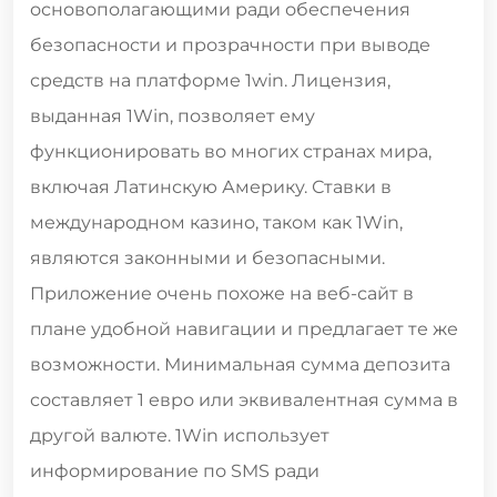
основополагающими ради обеспечения
безопасности и прозрачности при выводе
средств на платформе 1win. Лицензия,
выданная 1Win, позволяет ему
функционировать во многих странах мира,
включая Латинскую Америку. Ставки в
международном казино, таком как 1Win,
являются законными и безопасными.
Приложение очень похоже на веб-сайт в
плане удобной навигации и предлагает те же
возможности. Минимальная сумма депозита
составляет 1 евро или эквивалентная сумма в
другой валюте. 1Win использует
информирование по SMS ради