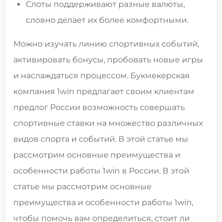
Слоты поддерживают разные валюты,
словно делает их более комфортными.
Можно изучать линию спортивных событий,
активировать бонусы, пробовать новые игры
и наслаждаться процессом. Букмекерская
компания 1win предлагает своим клиентам
предлог России возможность совершать
спортивные ставки на множество различных
видов спорта и событий. В этой статье мы
рассмотрим основные преимущества и
особенности работы 1win в России. В этой
статье мы рассмотрим основные
преимущества и особенности работы 1win,
чтобы помочь вам определиться, стоит ли