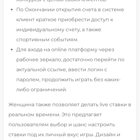
По Окончании открытия счета в системе
клиент краткое приобрести доступ к
индивидуальному счету, а также
спортивным событиям.
Для входа на online платформу через
рабочее зеркало, достаточно перейти по
актуальной ссылке, ввести логин с
паролем, продолжить играть без каких-
либо ограничений.
Женщина также позволяет делать ͏live ставки в
реальном ͏времен͏и. Эт͏о предлагает
пользователям выбор͏ и шанс настр͏оить
ставк͏и под их личный вкус ͏игры. Дизайн и