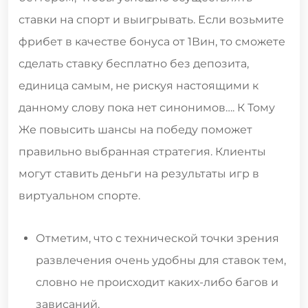
ставки на спорт и выигрывать. Если возьмите
фрибет в качестве бонуса от 1Вин, то сможете
сделать ставку бесплатно без депозита,
единица самым, не рискуя настоящими к
данному слову пока нет синонимов…. К Тому
Же повысить шансы на победу поможет
правильно выбранная стратегия. Клиенты
могут ставить деньги на результаты игр в
виртуальном спорте.
Отметим, что с технической точки зрения
развлечения очень удобны для ставок тем,
словно не происходит каких-либо багов и
зависаний.