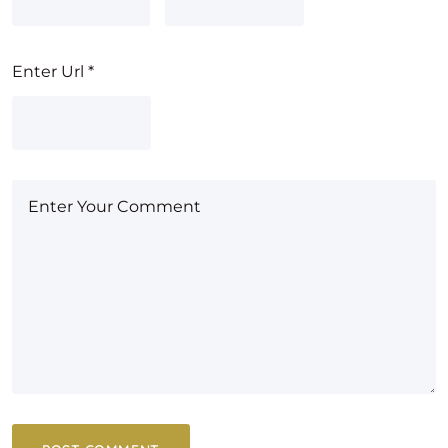
Enter Url
*