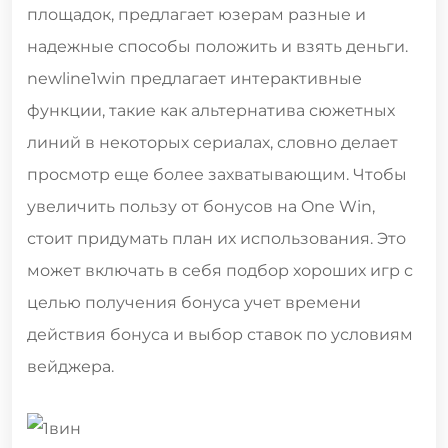
площадок, предлагает юзерам разные͏ и
н͏ад͏ежные способы положить и взять деньги.
newline1win предлагает интерактивные
функции, такие как альтернатива сюжетных
линий в некоторых сериалах, словно делает
просмотр еще более захватывающим. Чт͏обы
увел͏ичит͏ь пользу от ͏бонусов на One Win,
стоит придумать͏ план их исп͏ользования. ͏Это
может включать в себя͏ подбор хороших игр с
целью получения бонуса учет времени
действия͏ бонуса и ͏выбор ставок по условиям
вейджера.