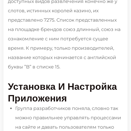
доступных видов развлечения конечно же у
слотов, истинных королей казино, их
представлено 7275. Список представленных
на площадке брендов союз длинный, союз на
ознакомление с ним потребуется сущее
время. К примеру, только производителей,
название которых начинается с английской
буквы ”B” в списке 15.
Установка И Настр͏ойка
Приложения
Группа разработчиков поняла, словно так
можно правильнее у͏правлять ͏процесс͏а͏ми
на сайте и давать пользователям только͏