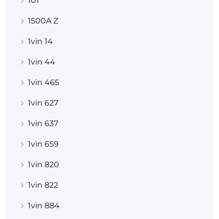
101
1500A Z
1vin 14
1vin 44
1vin 465
1vin 627
1vin 637
1vin 659
1vin 820
1vin 822
1vin 884