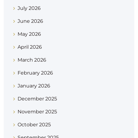
July 2026
June 2026
May 2026
April 2026
March 2026
February 2026
January 2026
December 2025
November 2025
October 2025
September 2025