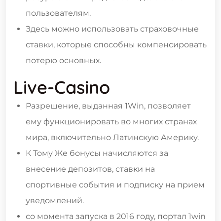
пользователям.
Здесь можно использовать страховочные
ставки, которые способны компенсировать
потерю основных.
Live-Casino
Разрешение, выданная 1Win, позволяет
ему функционировать во многих странах
мира, включительно Латинскую Америку.
К Тому Же бонусы начисляются за
внесение депозитов, ставки на
спортивные события и подписку на прием
уведомлений.
со момента запуска в 2016 году, портал 1win