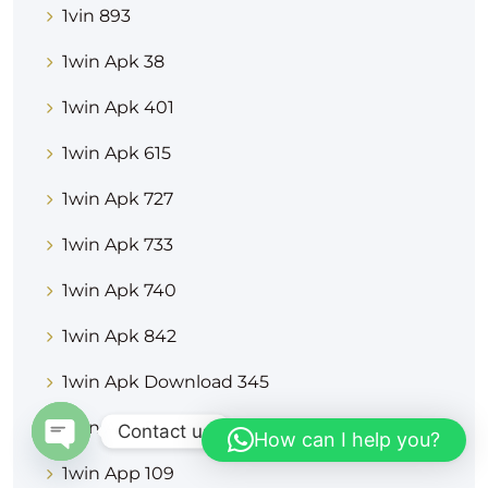
1vin 893
1win Apk 38
1win Apk 401
1win Apk 615
1win Apk 727
1win Apk 733
1win Apk 740
1win Apk 842
1win Apk Download 345
1win Apk Download 674
Contact us
How can I help you?
1win App 109
OPEN CHATY