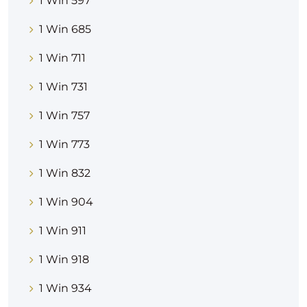
1 Win 597
1 Win 685
1 Win 711
1 Win 731
1 Win 757
1 Win 773
1 Win 832
1 Win 904
1 Win 911
1 Win 918
1 Win 934