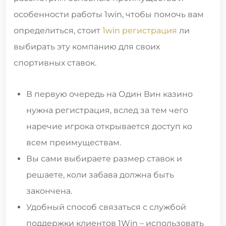
особенности работы 1win, чтобы помочь вам
определиться, стоит
1win регистрация
ли
выбирать эту компанию для своих
спортивных ставок.
В первую очередь на Один Вин казино
нужна регистрация, вслед за тем чего
наречие игрока открывается доступ ко
всем преимуществам.
Вы сами выбираете размер ставок и
решаете, коли забава должна быть
закончена.
Удобный способ связаться с службой
поддержки клиентов 1Win – использовать