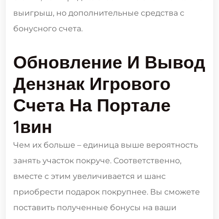
выигрыш, но дополнительные средства с
бонусного счета.
Обновление И Вывод
Дензнак Игрового
Счета На Портале
1вин
Чем их больше – единица выше вероятность
занять участок покруче. Соответственно,
вместе с этим увеличивается и шанс
приобрести подарок покрупнее. Вы сможете
поставить полученные бонусы на ваши