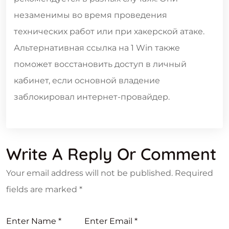
незаменимы во время проведения
технических работ или при хакерской атаке.
Альтернативная ссылка на 1 Win также
поможет восстановить доступ в личный
кабинет, если основной владение
заблокировал интернет-провайдер.
Write A Reply Or Comment
Your email address will not be published.
Required
fields are marked
*
Enter Name
*
Enter Email
*