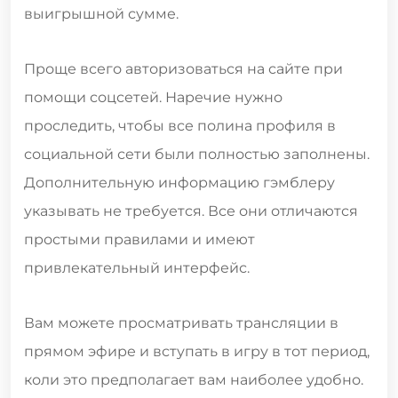
выигрышной сумме.
Проще всего авторизоваться на сайте при
помощи соцсетей. Наречие нужно
проследить, чтобы все полина профиля в
социальной сети были полностью заполнены.
Дополнительную информацию гэмблеру
указывать не требуется. Все они отличаются
простыми правилами и имеют
привлекательный интерфейс.
Вам можете просматривать трансляции в
прямом эфире и вступать в игру в тот период,
коли это предполагает вам наиболее удобно.