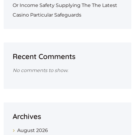
Or Income Safety Supplying The The Latest
Casino Particular Safeguards
Recent Comments
No comments to show.
Archives
August 2026