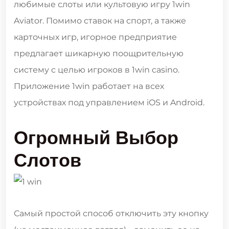
любимые слоты или культовую игру 1win
Aviator. Помимо ставок на спорт, а также
карточных игр, игорное предприятие
предлагает шикарную поощрительную
систему с целью игроков в 1win casino.
Приложение 1win работает на всех
устройствах под управлением iOS и Android.
Огромный Выбор
Слотов
Самый простой способ отключить эту кнопку