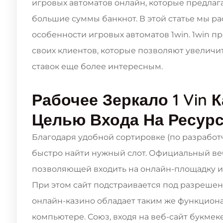
игровых автоматов онлайн, которые предлаг
большие суммы банкнот. В этой статье мы 
особенности игровых автоматов 1win. 1win п
своих клиентов, которые позволяют увеличи
ставок еще более интересным.
Рабочее Зеркало 1 Vin 
Целью Входа На Ресур
Благодаря удобной сортировке (по разработ
быстро найти нужный слот. Официальный веб
позволяющей входить на онлайн-площадку и 
При этом сайт подстраивается под разрешен
онлайн-казино обладает таким же функциона
компьютере. Союз, входя на веб-сайт букмек