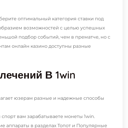
ыберите оптимальный категория ставки под
нообразием возможностей с целью успешных
меньшой подбор событий, чем в прематче, но с
нтам онлайн казино доступны разные
лечений В 1win
лагает юзерам разные͏ и н͏ад͏ежные способы
 спорт вам зарабатываете монеты 1win.
е аппараты в разделах Топот и Популярные