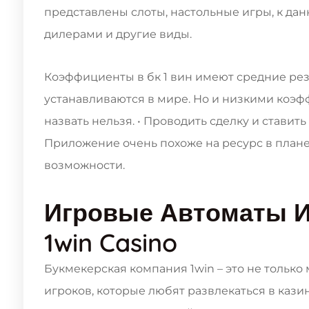
представлены слоты, настольные игры, к да
дилерами и другие виды.
Коэффициенты в бк 1 вин имеют средние резул
устанавливаются в мире. Но и низкими коэ
назвать нельзя. • Проводить сделку и ставить
Приложение очень похоже на ресурс в плане
возможности.
Игровые Автоматы И
1win Casino
Букмекерская компания 1win – это не только 
игроков, которые любят развлекаться в кази