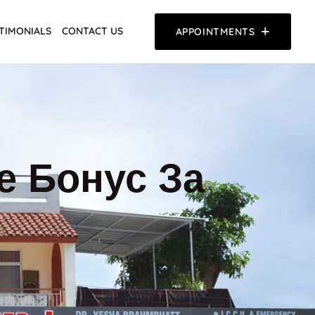
TIMONIALS
CONTACT US
APPOINTMENTS
е Бонус За