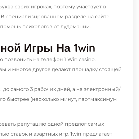
уква своих игроках, поэтому участвует в
 В специализированном разделе на сайте
 помощь психологов от лудомании.
ной Игры На 1win
 позвонить на телефон 1 Win casino.
вы и многое другое делают площадку стоящей
до самого 3 рабочих дней, а на электронный/
о быстрее (несколько минут, партмаксимум
воевать репутацию одной предлог самых
ю ставок и азартных игр. 1win предлагает