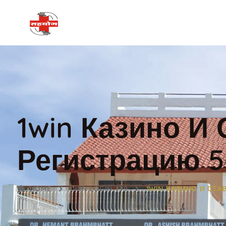
1win Казино И 
Регистрацию 
HOME
1WIN LOGIN 799
1WIN КАЗИНО И СТА