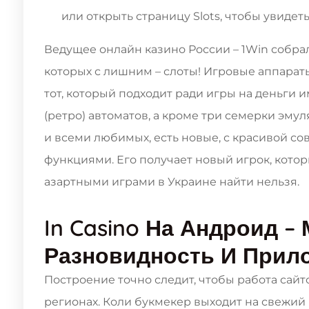
или открыть страницу Slots, чтобы увидет
Ведущее онлайн казино России – 1Win собра
которых с лишним – слоты! Игровые аппараты
тот, который подходит ради игры на деньги и
(ретро) автоматов, а кроме три семерки эму
и всеми любимых, есть новые, с красивой 
функциями. Его получает новый игрок, котор
азартными играми в Украине найти нельзя.
In Casino На Андроид –
Разновидность И Прил
Построение точно следит, чтобы работа сайт
регионах. Коли букмекер выходит на свежий 