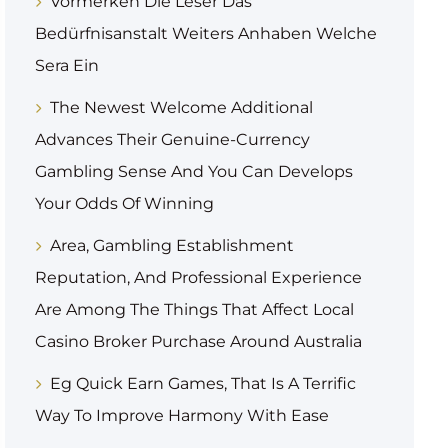
Vormerken Die Leser Das
Bedürfnisanstalt Weiters Anhaben Welche
Sera Ein
The Newest Welcome Additional
Advances Their Genuine-Currency
Gambling Sense And You Can Develops
Your Odds Of Winning
Area, Gambling Establishment
Reputation, And Professional Experience
Are Among The Things That Affect Local
Casino Broker Purchase Around Australia
Eg Quick Earn Games, That Is A Terrific
Way To Improve Harmony With Ease