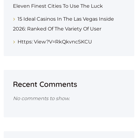
Eleven Finest Cities To Use The Luck
15 Ideal Casinos In The Las Vegas Inside
2026: Ranked Of The Variety Of User
Https: View?v=RkQkvncSKCU
Recent Comments
No comments to show.