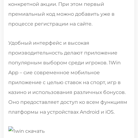
конкретной акции. При этом первый
премиальный код можно добавить уже в
процессе регистрации на сайте.
Удобный интерфейс и высокая
производительность делают приложение
популярным выбором среди игроков. 1Win
App – сие современное мобильное
приложение с целью ставок на спорт, игр в
казино и использования различных бонусов.
Оно предоставляет доступ ко всем функциям
платформы на устройствах Android и iOS.