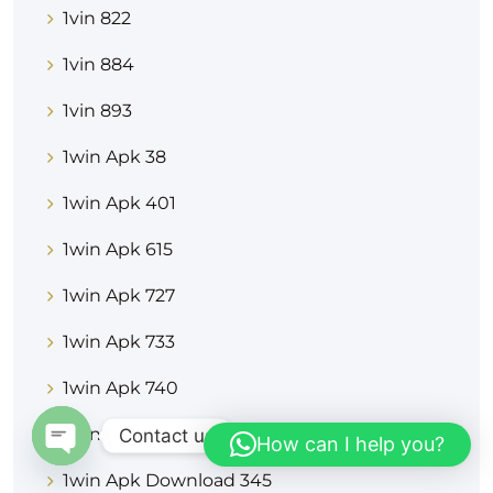
1vin 822
1vin 884
1vin 893
1win Apk 38
1win Apk 401
1win Apk 615
1win Apk 727
1win Apk 733
1win Apk 740
1win Apk 842
Contact us
How can I help you?
1win Apk Download 345
OPEN CHATY