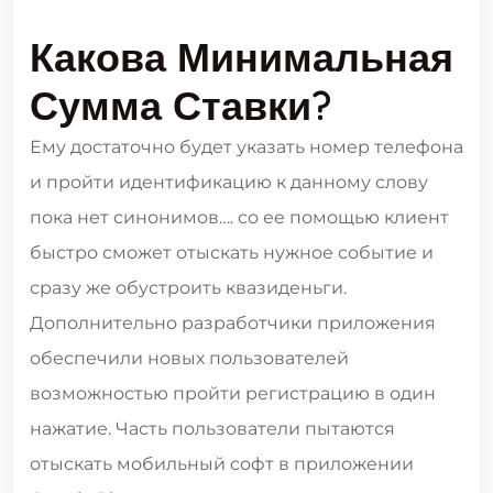
Какова Минимальная
Сумма Ставки?
Ему достаточно будет указать номер телефона
и пройти идентификацию к данному слову
пока нет синонимов…. со ее помощью клиент
быстро сможет отыскать нужное событие и
сразу же обустроить квазиденьги.
Дополнительно разработчики приложения
обеспечили новых пользователей
возможностью пройти регистрацию в один
нажатие. Часть пользователи пытаются
отыскать мобильный софт в приложении