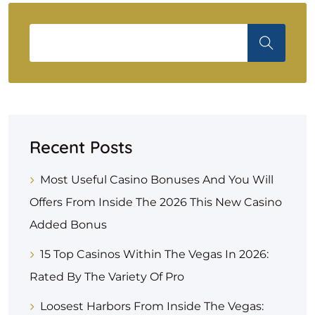
Recent Posts
Most Useful Casino Bonuses And You Will
Offers From Inside The 2026 This New Casino
Added Bonus
15 Top Casinos Within The Vegas In 2026:
Rated By The Variety Of Pro
Loosest Harbors From Inside The Vegas: