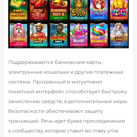
Поддерживаются банковские карты,
электронные кошельки и другие платежные
системы. Прозрачный и интуитивно
понятный интерфейс способствует быстрому
зачислению средств, а дополнительные меры
безопасности обеспечивают защиту
транзакций. Речь идет буква присоединении
к сообществу, которое ставит во главу угла