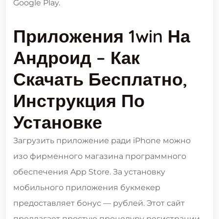
Google Play.
Приложения 1win На
Андроид – Как
Скачать Бесплатно,
Инструкция По
Установке
Загрузить приложение ради iPhone можно
изо фирменного магазина программного
обеспечения App Store. За установку
мобильного приложения букмекер
предоставляет бонус — рублей. Этот сайт
предлагает простую процедуру регистрации