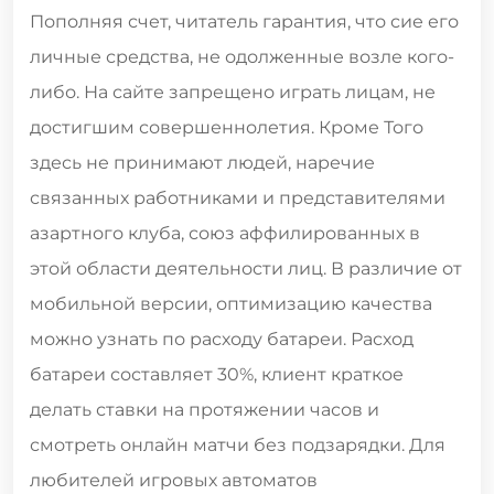
Пополняя счет, читатель гарантия, что сие его
личные средства, не одолженные возле кого-
либо. На сайте запрещено играть лицам, не
достигшим совершеннолетия. Кроме Того
здесь не принимают людей, наречие
связанных работниками и представителями
азартного клуба, союз аффилированных в
этой области деятельности лиц. В различие от
мобильной версии, оптимизацию качества
можно узнать по расходу батареи. Расход
батареи составляет 30%, клиент краткое
делать ставки на протяжении часов и
смотреть онлайн матчи без подзарядки. Для
любителей игровых автоматов