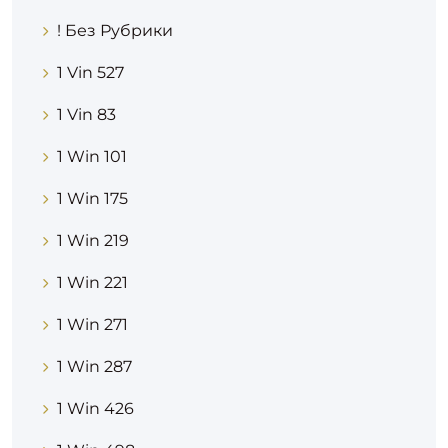
! Без Рубрики
1 Vin 527
1 Vin 83
1 Win 101
1 Win 175
1 Win 219
1 Win 221
1 Win 271
1 Win 287
1 Win 426