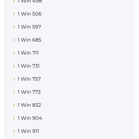
1 Win 498
1 Win 506
1 Win 597
1 Win 685
1 Win 711
1 Win 731
1 Win 757
1 Win 773
1 Win 832
1 Win 904
1 Win 911