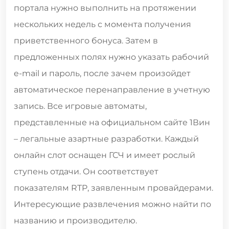
портала нужно выполнить на протяжении
нескольких недель с момента получения
приветственного бонуса. Затем в
предложенных полях нужно указать рабочий
e-mail и пароль, после зачем произойдет
автоматическое перенаправление в учетную
запись. Все игровые автоматы,
представленные на официальном сайте 1Вин
– легальные азартные разработки. Каждый
онлайн слот оснащен ГСЧ и имеет рослый
ступень отдачи. Он соответствует
показателям RTP, заявленным провайдерами.
Интересующие развлечения можно найти по
названию и производителю.