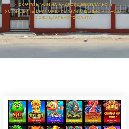
СКАЧАТЬ 1WIN НА АНДРОИД БЕСПЛАТНО ⭐️
УСТАНОВИТЬ ПРИЛОЖЕНИЕ 1ВИН С ЦЕЛЬЮ ANDROID
С ОФИЦИАЛЬНОГО САЙТА