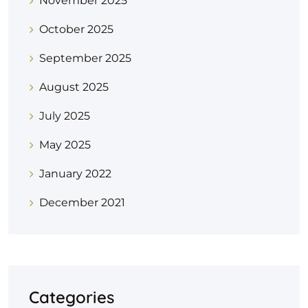
November 2025
October 2025
September 2025
August 2025
July 2025
May 2025
January 2022
December 2021
Categories