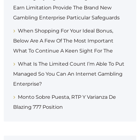
Earn Limitation Provide The Brand New
Gambling Enterprise Particular Safeguards
When Shopping For Your Ideal Bonus,
Below Are A Few Of The Most Important
What To Continue A Keen Sight For The
What Is The Limited Count I’m Able To Put
Managed So You Can An Internet Gambling
Enterprise?
Monto Sobre Puesta, RTP Y Varianza De
Blazing 777 Position