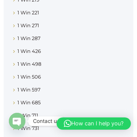
1 Win 221
1 Win 271
1 Win 287
1 Win 426
1 Win 498
1 Win 506
1 Win 597
1 Win 685
1 Win 711
Contact us
How can I help you?
1 Win 731
OPEN CHATY