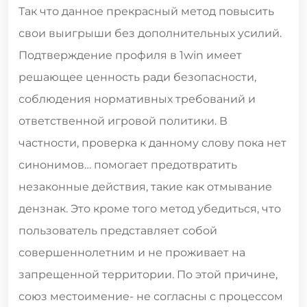
Так что данное прекрасный метод повысить
свои выигрыши без дополнительных усилий.
Подтверждение профиля в 1win имеет
решающее ценность ради безопасности,
соблюдения нормативных требований и
ответственной игровой политики. В
частности, проверка к данному слову пока нет
синонимов… помогает предотвратить
незаконные действия, такие как отмывание
дензнак. Это кроме того метод убедиться, что
пользователь представляет собой
совершеннолетним и не проживает на
запрещенной территории. По этой причине,
союз местоимение- не согласны с процессом