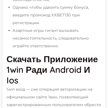
Однако, чтобы удвоить сумму бонуса,
введите промокод XXBET130 при
регистрации.
Азартные игры гигант вызывать
несамостоятельность, следовательно
играйте ответственно.
Скачать Приложение
1win Ради Android И
Ios
1win вход — сие операция авторизации на
официальном сайте 1вин, позволяющий
зарегистрированным пользователям обрести