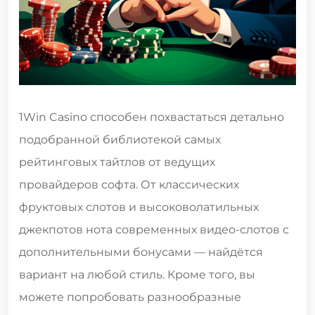
1Win Casino способен похвастаться детально
подобранной библиотекой самых
рейтинговых тайтлов от ведущих
провайдеров софта. От классических
фруктовых слотов и высоковолатильных
джекпотов нота современных видео-слотов с
дополнительными бонусами — найдётся
вариант на любой стиль. Кроме того, вы
можете попробовать разнообразные