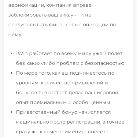
верификации, компания вправе
заблокировать ваш аккаунт и не
реализовывать финансовые операции по
нему.
1Win работает по всему миру уже 7 полет
без каких-либо проблем с безопасностью.
По мере того, как вы поднимаетесь по
уровням, количество привилегий и
бонусов возрастает, делая ваш игровой
опыт премиальным и особо ценным.
Приветственный бонус начисляется
машинально после регистрации, а точнее,
сразу же как местоимение- внесете