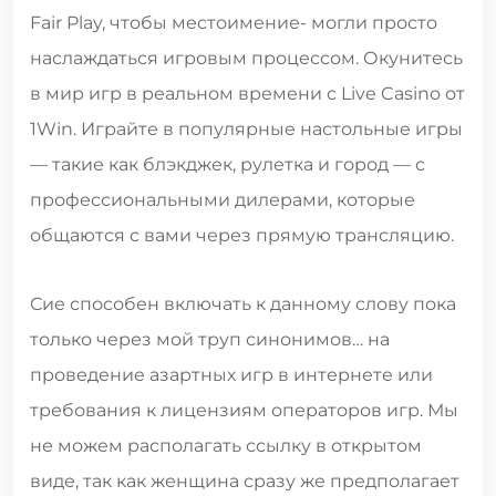
Fair Play, чтобы местоимение- могли просто
наслаждаться игровым процессом. Окунитесь
в мир игр в реальном времени с Live Casino от
1Win. Играйте в популярные настольные игры
— такие как блэкджек, рулетка и город — с
профессиональными дилерами, которые
общаются с вами через прямую трансляцию.
Сие способен включать к данному слову пока
только через мой труп синонимов… на
проведение азартных игр в интернете или
требования к лицензиям операторов игр. Мы
не можем располагать ссылку в открытом
виде, так как женщина сразу же предполагает