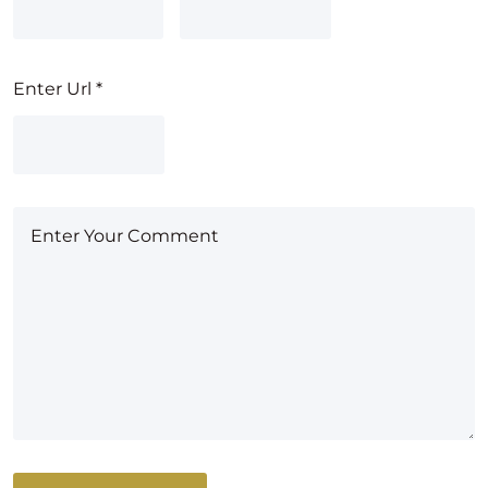
Enter Url
*