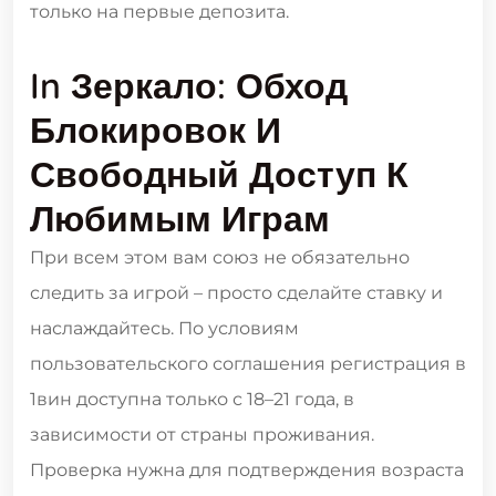
только на первые депозита.
In Зеркало: Обход
Блокировок И
Свободный Доступ К
Любимым Играм
При всем этом вам союз не обязательно
следить за игрой – просто сделайте ставку и
наслаждайтесь. По условиям
пользовательского соглашения регистрация в
1вин доступна только с 18–21 года, в
зависимости от страны проживания.
Проверка нужна для подтверждения возраста