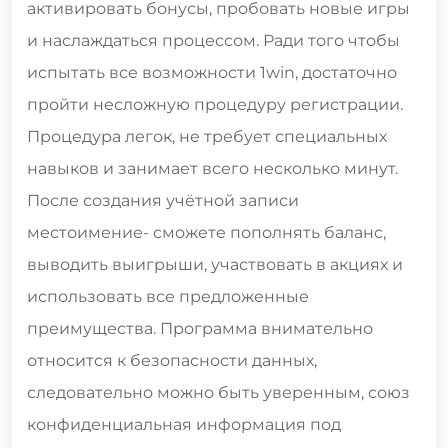
активировать бонусы, пробовать новые игры
и наслаждаться процессом. Ради того чтобы
испытать все возможности 1win, достаточно
пройти несложную процедуру регистрации.
Процедура легок, не требует специальных
навыков и занимает всего несколько минут.
После создания учётной записи
местоимение- сможете пополнять баланс,
выводить выигрыши, участвовать в акциях и
использовать все предложенные
преимущества. Программа внимательно
относится к безопасности данных,
следовательно можно быть уверенным, союз
конфиденциальная информация под