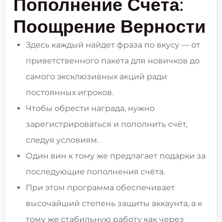
Пополнение Счета:
Поощрение Верности
Здесь каждый найдет фраза по вкусу — от
приветственного пакета для новичков до
самого эксклюзивных акций ради
постоянных игроков.
Чтобы обрести награда, нужно
зарег͏и͏стрироваться и пополнить счёт,
следуя условиям.
Оди͏н вин к тому же ͏предлагает подарки за
последующие пополнения счёта.
При этом программа обеспечивает
высочайший степень защиты аккаунта, а к
тому же стабильную работу как через