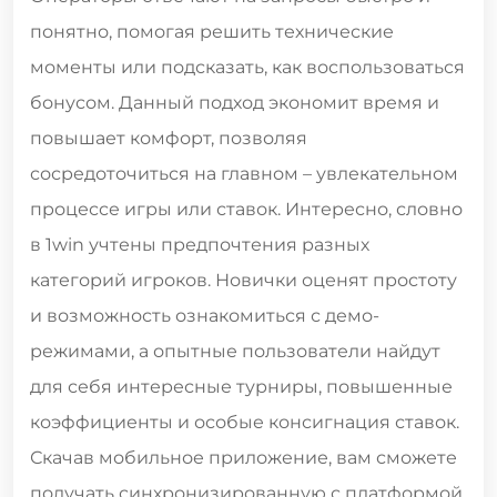
понятно, помогая решить технические
моменты или подсказать, как воспользоваться
бонусом. Данный подход экономит время и
повышает комфорт, позволяя
сосредоточиться на главном – увлекательном
процессе игры или ставок. Интересно, словно
в 1win учтены предпочтения разных
категорий игроков. Новички оценят простоту
и возможность ознакомиться с демо-
режимами, а опытные пользователи найдут
для себя интересные турниры, повышенные
коэффициенты и особые консигнация ставок.
Скачав мобильное приложение, вам сможете
получать синхронизированную с платформой