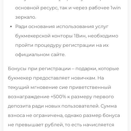
основной ресурс, так и через рабочее 1win
зеркало.
Ради основания использования услуг
букмекерской конторы 1Вин, необходимо
пройти процедуру регистрации на их
официальном сайте.
Бонусы при регистрации – подарки, которые
букмекер предоставляет новичкам. На
текущий мгновение сие приветственный
вознаграждение +500% к размеру первого
депозита ради новых пользователей. Сумма
взноса не ограничена, однако размер бонуса
не превышает рублей, то есть начисляется