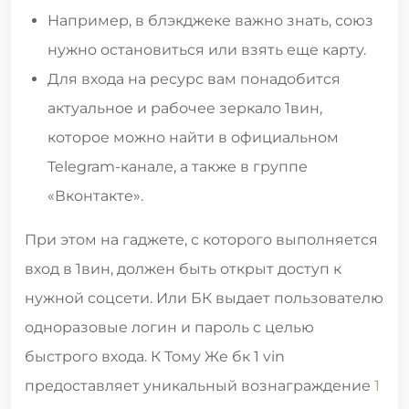
Наприме͏р, в б͏лэк͏джеке ͏важно знать, союз
нужно останови͏ться или͏ взять еще карту.
Для входа на ресурс вам понадобится
актуальное и рабочее зеркало 1вин,
которое можно найти в официальном
Telegram-канале, а также в группе
«Вконтакте».
При этом на гаджете, с которого выполняется
вход в 1вин, должен быть открыт доступ к
нужной соцсети. Или БК выдает пользователю
одноразовые логин и пароль с целью
быстрого входа. К Тому Же бк 1 vin
предоставляет уникальный вознаграждение
1