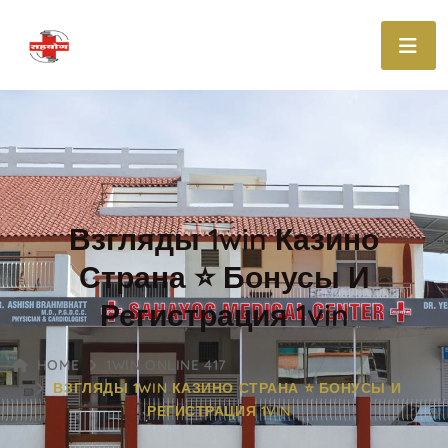
Взгляды 1win Казино
Страна ⭐️ Бонусы И
Регистрация 1vin
HOME
1WIN ONLINE 417
ВЗГЛЯДЫ 1WIN КАЗИНО СТРАНА ⭐️ БОНУСЫ И
РЕГИСТРАЦИЯ 1VIN