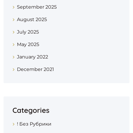
September 2025
August 2025
July 2025
May 2025
January 2022
December 2021
Categories
! Без Рубрики