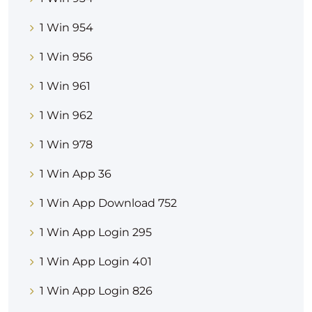
1 Win 954
1 Win 956
1 Win 961
1 Win 962
1 Win 978
1 Win App 36
1 Win App Download 752
1 Win App Login 295
1 Win App Login 401
1 Win App Login 826