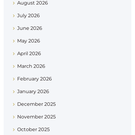
August 2026
July 2026
June 2026
May 2026
April 2026
March 2026
February 2026
January 2026
December 2025
November 2025
October 2025