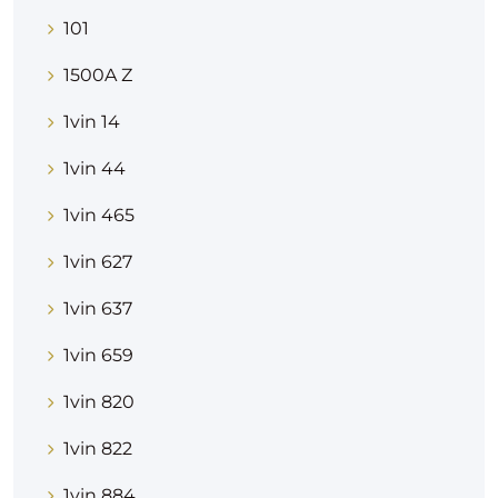
101
1500A Z
1vin 14
1vin 44
1vin 465
1vin 627
1vin 637
1vin 659
1vin 820
1vin 822
1vin 884