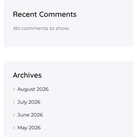
Recent Comments
No comments to show.
Archives
August 2026
July 2026
June 2026
May 2026