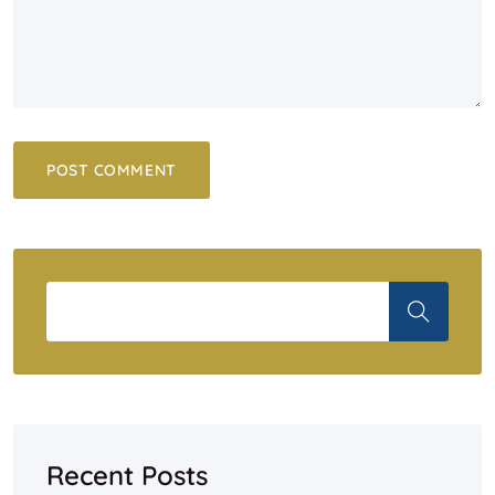
Recent Posts