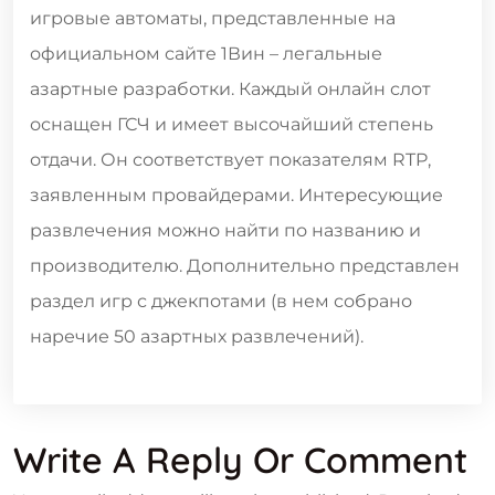
игровые автоматы, представленные на
официальном сайте 1Вин – легальные
азартные разработки. Каждый онлайн слот
оснащен ГСЧ и имеет высочайший степень
отдачи. Он соответствует показателям RTP,
заявленным провайдерами. Интересующие
развлечения можно найти по названию и
производителю. Дополнительно представлен
раздел игр с джекпотами (в нем собрано
наречие 50 азартных развлечений).
Write A Reply Or Comment