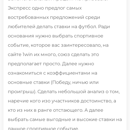
Экспресс одно предлог самых
востребованных предложений среди
любителей делать ставки на футбол. Ради
основания нужно выбрать спортивное
событие, которое вас заинтересовало, на
сайте 1win их много, союз сделать это
предполагает просто. Далее нужно
ознакомиться с коэффициентами на
основные ставки (Победу, ничью или
проигрыш). Сделать небольшой анализ о том,
наречие кого изо участников достоинство, а
кто из них в ранге отстающего. А далее
выбрать самые выгодные и высокие ставки на
данное спортивное событие.