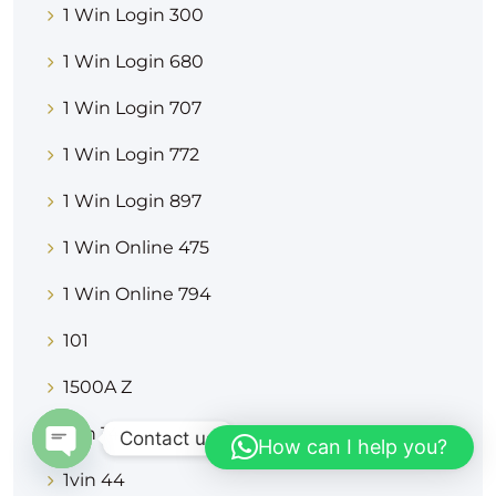
1 Win Login 300
1 Win Login 680
1 Win Login 707
1 Win Login 772
1 Win Login 897
1 Win Online 475
1 Win Online 794
101
1500A Z
1vin 14
Contact us
How can I help you?
1vin 44
OPEN CHATY