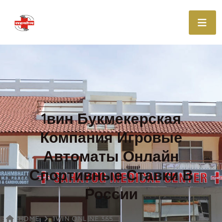
1вин Букмекерская
Компания Игровые
Автоматы Онлайн
Спортивные Ставки В
России
HOME
1WIN ONLINE 365