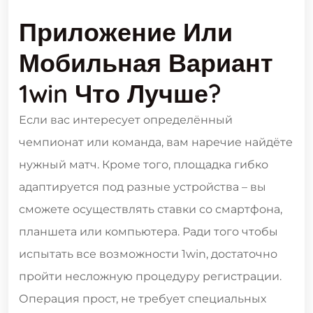
Приложение Или
Мобильная Вариант
1win Что Лучше?
Если вас интересует определённый
чемпионат или команда, вам наречие найдёте
нужный матч. Кроме того, площадка гибко
адаптируется под разные устройства – вы
сможете осуществлять ставки со смартфона,
планшета или компьютера. Ради того чтобы
испытать все возможности 1win, достаточно
пройти несложную процедуру регистрации.
Операция прост, не требует специальных