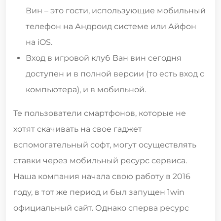
Вин – это гости, использующие мобильный
телефон на Андроид системе или Айфон
на iOS.
Вход в игровой клуб Ван вин сегодня
доступен и в полной версии (то есть вход с
компьютера), и в мобильной.
Те пользователи смартфонов, которые не
хотят скачивать на свое гаджет
вспомогательный софт, могут осуществлять
ставки через мобильный ресурс сервиса.
Наша компания начала свою работу в 2016
году, в тот же период и был запущен 1win
официальный сайт. Однако сперва ресурс