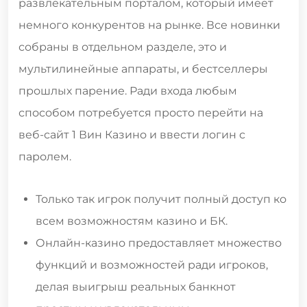
развлекательным порталом, который имеет
немного конкурентов на рынке. Все новинки
собраны в отдельном разделе, это и
мультилинейные аппараты, и бестселлеры
прошлых парение. Ради входа любым
способом потребуется просто перейти на
веб-сайт 1 Вин Казино и ввести логин с
паролем.
Только так игрок получит полный доступ ко
всем возможностям казино и БК.
Онлайн-казино предоставляет множество
функций и возможностей ради игроков,
делая выигрыш реальных банкнот