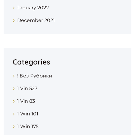
January 2022
December 2021
Categories
! Без Рубрики
1 Vin 527
1 Vin 83
1 Win 101
1 Win 175