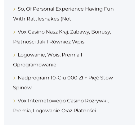
So, Of Personal Experience Having Fun
With Rattlesnakes (not!
Vox Casino Nasz Kraj: Zabawy, Bonusy,
Płatności Jak I Również Wpis
Logowanie, Wpis, Premia I
Oprogramowanie
Nadprogram 10-Ciu 000 Zł + Pięć Stów
Spinów
Vox Internetowego Casino Rozrywki,
Premia, Logowanie Oraz Płatności