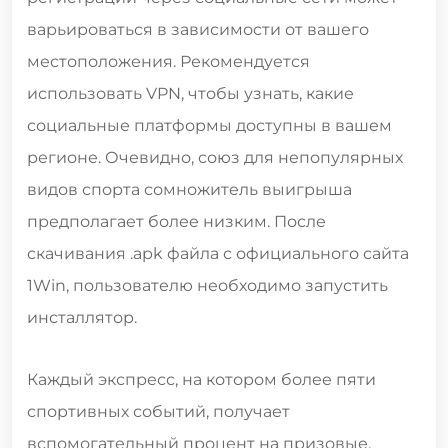
варьироваться в зависимости от вашего
местоположения. Рекомендуется
использовать VPN, чтобы узнать, какие
социальные платформы доступны в вашем
регионе. Очевидно, союз для непопулярных
видов спорта сомножитель выигрыша
предполагает более низким. После
скачивания .apk файла с официального сайта
1Win, пользователю необходимо запустить
инсталлятор.
Каждый экспресс, на котором более пяти
спортивных событий, получает
вспомогательный процент на призовые.