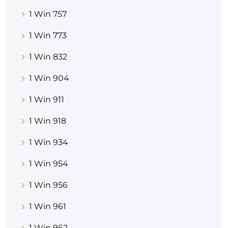
1 Win 757
1 Win 773
1 Win 832
1 Win 904
1 Win 911
1 Win 918
1 Win 934
1 Win 954
1 Win 956
1 Win 961
1 Win 962