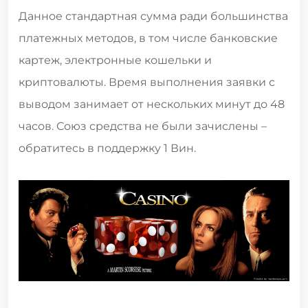
Данное стандартная сумма ради большинства
платежных методов, в том числе банковские
картеж, электронные кошельки и
криптовалюты. Время выполнения заявки с
выводом занимает от нескольких минут до 48
часов. Союз средства не были зачислены –
обратитесь в поддержку 1 Вин.