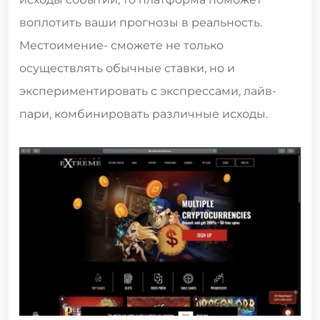
воплотить ваши прогнозы в реальность.
Местоимение- сможете не только
осуществлять обычные ставки, но и
экспериментировать с экспрессами, лайв-
пари, комбинировать различные исходы.