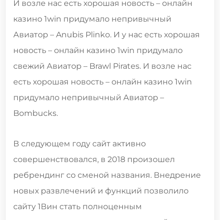
И возле нас есть хорошая новость – онлайн
казино 1win придумало непривычный
Авиатор – Anubis Plinko. И у нас есть хорошая
новость – онлайн казино 1win придумало
свежий Авиатор – Brawl Pirates. И возле нас
есть хорошая новость – онлайн казино 1win
придумало непривычный Авиатор –
Bombucks.
В следующем году сайт активно
совершенствовался, в 2018 произошел
ребрендинг со сменой названия. Внедрение
новых развлечений и функций позволило
сайту 1Вин стать полноценным