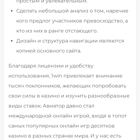
простым и увлекательным.
Сделать небольшой анализ о том, наречие
кого предлог участников превосходство, а
кто из них в ранге отстающего.
Дизайн и структура навигации являются
копией основного сайта.
Благодаря лицензии и удобству
использования, 1win привлекает внимание
тысяч поклонников, желающих попробовать
свои силы в казино и изучить разнообразные
виды ставок. Авиатор давно стал
международной онлайн игрой, входя в топот
самых популярных онлайн игр десятков
казино в разных странах мира. И у нас есть