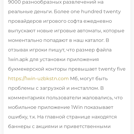
9000 разнообразных развлечений на
реальные деньги. Более one hundred twenty
провайдеров игрового софта ежедневно
выпускают новые игровые автоматы, которые
моментально попадают в наш каталог. В
отзывах игроки пишут, что размер файла
1win.apk для установки приложения
букмекерской конторы превышает twenty five
https://1win-uzbkstn.com
Мб, могут быть
проблемы с загрузкой и инсталлом. В
комментариях пользователи жаловались, что
мобильное приложение 1Win показывает
ошибку, т.к. На главной странице находятся
баннеры с акциями и приветственными