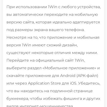
При использовании 1Win с любого устройства,
вы автоматически переходите на мобильную
версию сайта, которая идеально адаптируется
под размеры экрана вашего телефона.
Несмотря на то, что приложение и мобильная
версия 1Win имеют схожий дизайн,
существуют некоторые отличия между ними.
Перейдите на официальный сайт 1Win,
выберите раздел «Мобильное приложение» и
скачайте приложение для Android (APK-файл)
или через Application Store для iOS. Убедитесь,
что вы находитесь на подлинной странице
букмекера, чтобы избежать фишинга и других
видов интернет-мошенничества.