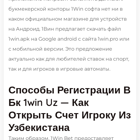
букмекерской конторы 1Win софта нет ни в
каком официальном магазине для устройств
на Андроид. 1Вин предлагает скачать файл
1win.apk на Google android с сайта 1win.pro или
с мобильной версии. Это предложение
актуально как для любителей ставок на спорт,
так и для игроков в игровые автоматы.
Способы Регистрации В
Бк 1win Uz — Как
Открыть Счет Игроку Из
Узбекистана
Таким образом, 1Win Bet предоставляет