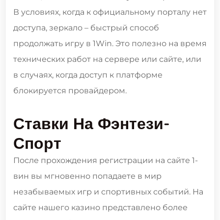
В условиях, когда к официальному порталу нет
доступа, зеркало – быстрый способ
продолжать игру в 1Win. Это полезно на время
технических работ на сервере или сайте, или
в случаях, когда доступ к платформе
блокируется провайдером.
Ставки На Фэнтези-
Спорт
После прохождения регистрации на сайте 1-
вин вы мгновенно попадаете в мир
незабываемых игр и спортивных событий. На
сайте нашего казино представлено более