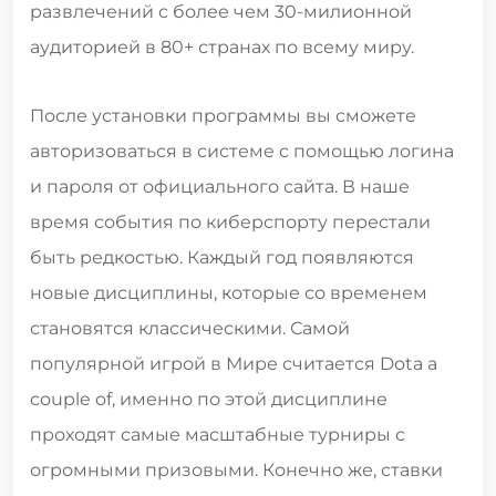
развлечений с более чем 30-милионной
аудиторией в 80+ странах по всему миру.
После установки программы вы сможете
авторизоваться в системе с помощью логина
и пароля от официального сайта. В наше
время события по киберспорту перестали
быть редкостью. Каждый год появляются
новые дисциплины, которые со временем
становятся классическими. Самой
популярной игрой в Мире считается Dota a
couple of, именно по этой дисциплине
проходят самые масштабные турниры с
огромными призовыми. Конечно же, ставки