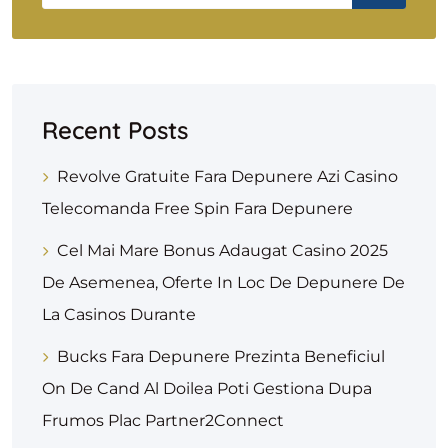
Recent Posts
Revolve Gratuite Fara Depunere Azi Casino
Telecomanda Free Spin Fara Depunere
Cel Mai Mare Bonus Adaugat Casino 2025
De Asemenea, Oferte In Loc De Depunere De
La Casinos Durante
Bucks Fara Depunere Prezinta Beneficiul
On De Cand Al Doilea Poti Gestiona Dupa
Frumos Plac Partner2Connect