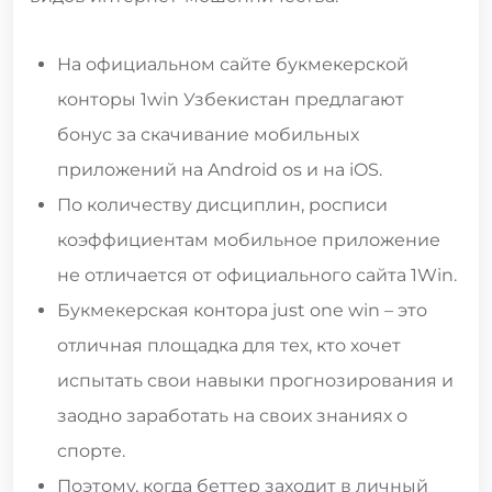
На официальном сайте букмекерской
конторы 1win Узбекистан предлагают
бонус за скачивание мобильных
приложений на Android os и на iOS.
По количеству дисциплин, росписи
коэффициентам мобильное приложение
не отличается от официального сайта 1Win.
Букмекерская контора just one win – это
отличная площадка для тех, кто хочет
испытать свои навыки прогнозирования и
заодно заработать на своих знаниях о
спорте.
Поэтому, когда беттер заходит в личный