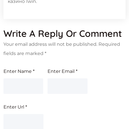
казино 1win.
Write A Reply Or Comment
Your email address will not be published.
Required
fields are marked
*
Enter Name
*
Enter Email
*
Enter Url
*