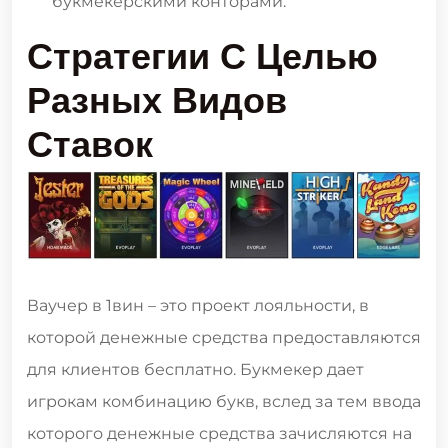
букмекерскими конторами.
Стратегии С Целью
Разных Видов
Ставок
Ваучер в 1вин – это проект лояльности, в
которой денежные средства предоставляются
для клиентов бесплатно. Букмекер дает
игрокам комбинацию букв, вслед за тем ввода
которого денежные средства зачисляются на