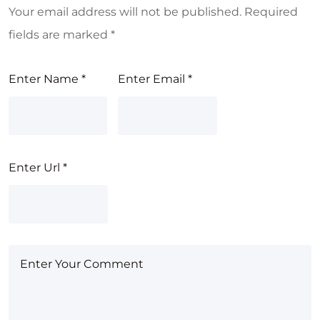
Your email address will not be published.
Required
fields are marked
*
Enter Name
*
Enter Email
*
Enter Url
*