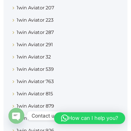
1win Aviator 207
1win Aviator 223
1win Aviator 287
1win Aviator 291
1win Aviator 32
1win Aviator 539
1win Aviator 763
1win Aviator 815
1win Aviator 879
Contact us
How can I help you?
1win Aviator 912
OPEN CHATY
1win Aviator 926