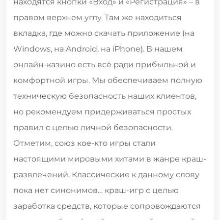
находятся кнопки «Вход» и «Регистрация» – в
правом верхнем углу. Там же находиться
вкладка, где можно скачать приложение (на
Windows, на Android, на iPhone). В нашем
онлайн-казино есть всё ради прибыльной и
комфортной игры. Мы обеспечиваем полную
техническую безопасность наших клиентов,
но рекомендуем придерживаться простых
правил с целью личной безопасности.
Отметим, союз кое-кто игры стали
настоящими мировыми хитами в жанре краш-
развлечений. Классические к данному слову
пока нет синонимов… краш-игр с целью
заработка средств, которые сопровождаются