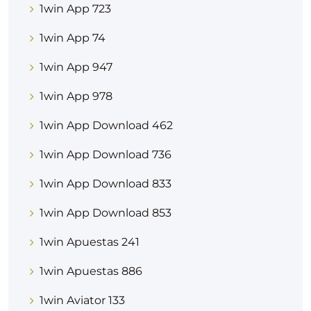
1win App 723
1win App 74
1win App 947
1win App 978
1win App Download 462
1win App Download 736
1win App Download 833
1win App Download 853
1win Apuestas 241
1win Apuestas 886
1win Aviator 133