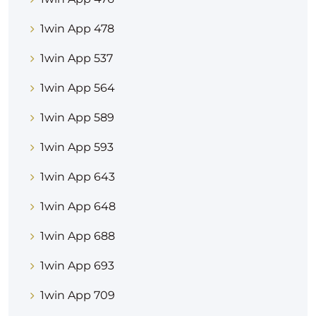
1win App 478
1win App 537
1win App 564
1win App 589
1win App 593
1win App 643
1win App 648
1win App 688
1win App 693
1win App 709