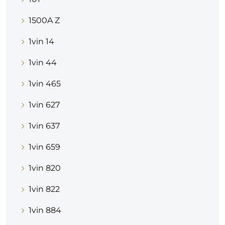
1500A Z
1vin 14
1vin 44
1vin 465
1vin 627
1vin 637
1vin 659
1vin 820
1vin 822
1vin 884