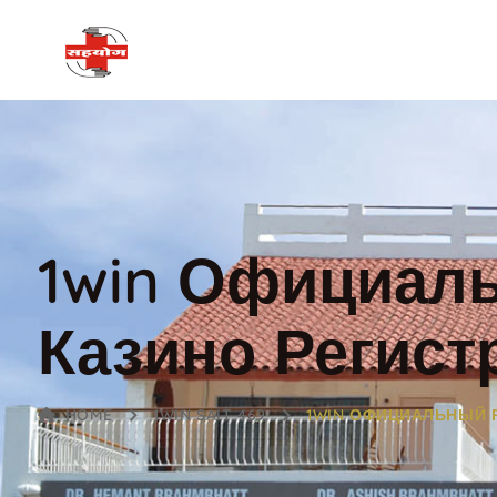
1win Официаль
Казино Регист
HOME
1WIN SAIT 469
1WIN ОФИЦИАЛЬНЫЙ Р