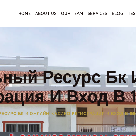
HOME
ABOUT US
OUR TEAM
SERVICES
BLOG
TES
ный Ресурс Бк 
рация И Вход В 
ЕСУРС БК И ОНЛАЙН-КАЗИНО РЕГИСТРАЦИЯ И ВХОД В 1В