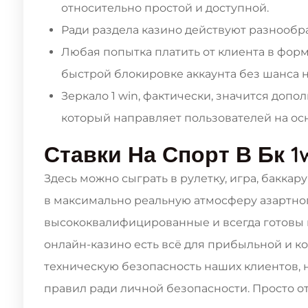
относительно простой и доступной.
Ради раздела казино действуют разнообр
Любая по͏пытка платить от клиента в ͏фор
быстрой бл͏окировке ͏аккаунта без шанса 
Зеркало 1 win, фактически, значится доп
который направляет пользователей на ос
Ставки На Спорт В Бк 1
Здесь можно сыграть в рулетку, игра, баккар
в максимально реальную атмосферу азартно
высококвалифицированные и всегда готовы 
онлайн-казино есть всё для прибыльной и 
техническую безопасность наших клиентов,
правил ради личной безопасности. Просто от