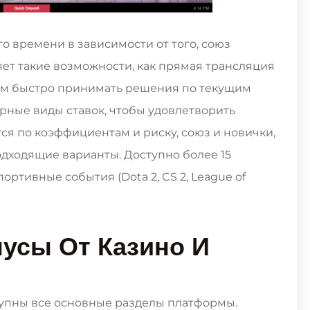
 времени в зависимости от того, союз
яет такие возможности, как прямая трансляция
окам быстро принимать решения по текущим
ярные виды ставок, чтобы удовлетворить
ся по коэффициентам и риску, союз и новички,
дходящие варианты. Доступно более 15
ртивные события (Dota 2, CS 2, League of
усы От Казино И
тупны все основные разделы платформы.