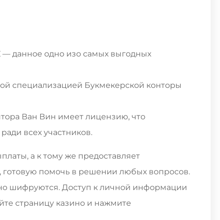
 — данное одно изо самых выгодных
ной специализацией Букмекерской конторы
нтора Ван Вин имеет лицензию, что
ради всех участников.
латы, а к тому же предоставляет
, готовую помочь в решении любых вопросов.
очно шифруются. Доступ к личной информации
ойте страницу казино и нажмите