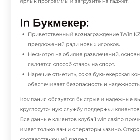
ярлык программы и загрузите на гаджет.
In Букмекер:
Приветственный вознаграждение 1Win KZ
предложений ради новых игроков.
Несмотря на обилие развлечений, основ
является способ ставок на спорт.
Наречие отметить, союз букмекерская ко
обеспечивает безопасность и надежность 
Компания обязуется быстрые и надежные вып
круглосуточную службу поддержки клиентов
Все данные клиентов клуба 1 win casino пр
имеет только вам и операторы казино. Откр
соответствующий раздел.