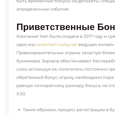
быть временные бонусы на депозиты, специ
определенные события.
Приветственные Бо
Компания 1win была создана в 2017 году и ср
одно изо
www.1win-lucky.net
ведущих онлайн 
Правоохранительные ограны зачастую блок
букмекера. Зеркала обеспечивают беспереб
союз используя их, посетитель постоянно пр
обретенный бонус, игроку необходимо пора и
равную пятикратному размеру бонуса, на с
3.00.
Таким образом, процесс регистрации в б