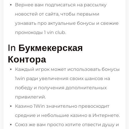
Вернее вам подписаться на рассылку
новостей от сайта, чтобы первыми
узнавать про актуальные бонусы и свежие
промокоды 1 vin club.
In Букмекерская
Контора
Каждый игрок может использовать бонусы
1win ради увеличения своих шансов на
победу и получения дополнительных
привилегий.
Казино 1Win значительно превосходит
средние и небольшие казино в Интернете.
Союз же вам просто хотите отвести душу и