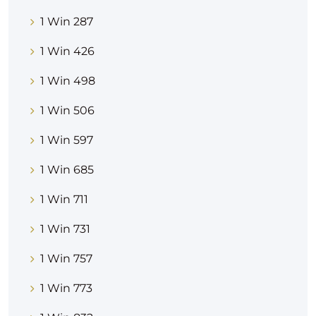
1 Win 287
1 Win 426
1 Win 498
1 Win 506
1 Win 597
1 Win 685
1 Win 711
1 Win 731
1 Win 757
1 Win 773