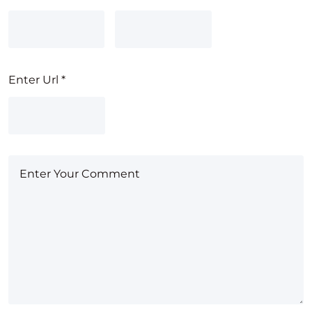
Enter Url
*