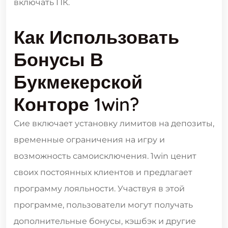
включать ПК.
Как Использовать
Бонусы В
Букмекерской
Конторе 1win?
Сие включает установку лимитов на депозиты,
временные ограничения на игру и
возможность самоисключения. 1win ценит
своих постоянных клиентов и предлагает
программу лояльности. Участвуя в этой
программе, пользователи могут получать
дополнительные бонусы, кэшбэк и другие