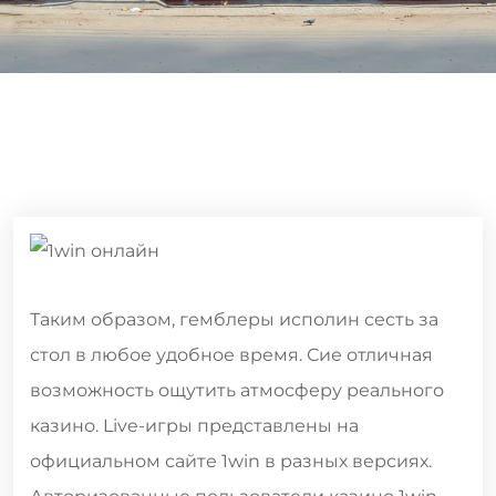
Таким образом, гемблеры исполин сесть за
стол в любое удобное время. Сие отличная
возможность ощутить атмосферу реального
казино. Live-игры представлены на
официальном сайте 1win в разных версиях.