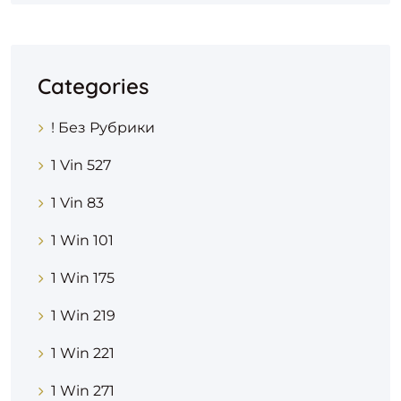
Categories
! Без Рубрики
1 Vin 527
1 Vin 83
1 Win 101
1 Win 175
1 Win 219
1 Win 221
1 Win 271