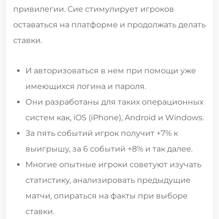
привилегии. Сие стимулирует игроков
оставаться на платформе и продолжать делать
ставки.
И авторизоваться в нем при помощи уже
имеющихся логина и пароля.
Они разработаны для таких операционных
систем как, iOS (iPhone), Android и Windows.
За пять событий игрок получит +7% к
выигрышу, за 6 событий +8% и так далее.
Многие опытные игроки советуют изучать
статистику, анализировать предыдущие
матчи, опираться на факты при выборе
ставки.