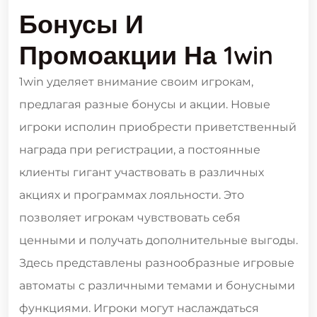
Бонусы И
Промоакции На 1win
1win уделяет внимание своим игрокам,
предлагая разные бонусы и акции. Новые
игроки исполин приобрести приветственный
награда при регистрации, а постоянные
клиенты гигант участвовать в различных
акциях и программах лояльности. Это
позволяет игрокам чувствовать себя
ценными и получать дополнительные выгоды.
Здесь представлены разнообразные игровые
автоматы с различными темами и бонусными
функциями. Игроки могут наслаждаться