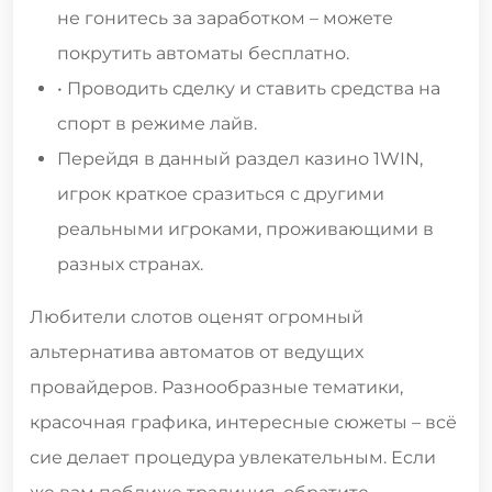
не гонитесь за заработком – можете
покрутить автоматы бесплатно.
• Проводить сделку и ставить средства на
спорт в режиме лайв.
Перейдя в данный раздел казино 1WIN,
игрок краткое сразиться с другими
реальными игроками, проживающими в
разных странах.
Любители слотов оценят огромный
альтернатива автоматов от ведущих
провайдеров. Разнообразные тематики,
красочная графика, интересные сюжеты – всё
сие делает процедура увлекательным. Если