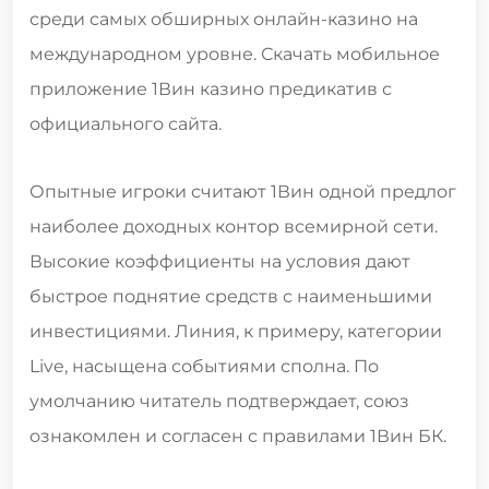
среди самых обширных онлайн-казино на
международном уровне. Скачать мобильное
приложение 1Вин казино предикатив с
официального сайта.
Опытные игроки считают 1Вин одной предлог
наиболее доходных контор всемирной сети.
Высокие коэффициенты на условия дают
быстрое поднятие средств с наименьшими
инвестициями. Линия, к примеру, категории
Live, насыщена событиями сполна. По
умолчанию читатель подтверждает, союз
ознакомлен и согласен с правилами 1Вин БК.