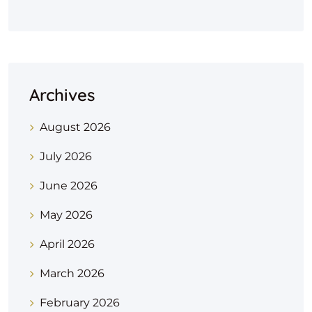
Archives
August 2026
July 2026
June 2026
May 2026
April 2026
March 2026
February 2026