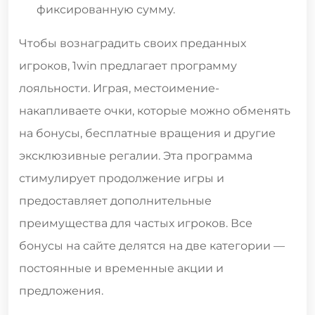
фиксированную сумму.
Чтобы вознаградить своих преданных
игроков, 1win предлагает программу
лояльности. Играя, местоимение-
накапливаете очки, которые можно обменять
на бонусы, бесплатные вращения и другие
эксклюзивные регалии. Эта программа
стимулирует продолжение игры и
предоставляет дополнительные
преимущества для частых игроков. Все
бонусы на сайте делятся на две категории —
постоянные и временные акции и
предложения.