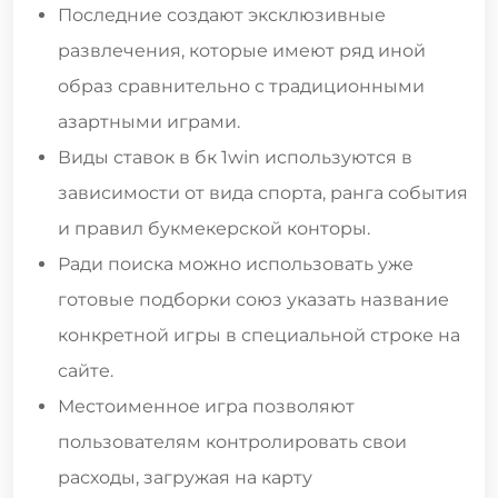
Последние создают эксклюзивные
развлечения, которые имеют ряд иной
образ сравнительно с традиционными
азартными играми.
Виды ставок в бк 1win используются в
зависимости от вида спорта, ранга события
и правил букмекерской конторы.
Ради поиска можно использовать уже
готовые подборки союз указать название
конкретной игры в специальной строке на
сайте.
Местоименное игра позволяют
пользователям контролировать свои
расходы, загружая на карту