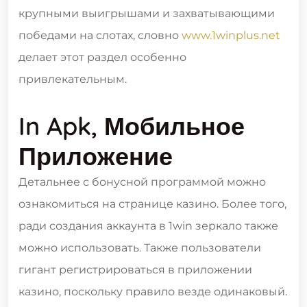
крупными выигрышами и захватывающими
победами на слотах, словно
www.1winplus.net
делает этот раздел особенно
привлекательным.
In Apk, Мобильное
Приложение
Детальнее с бонусной программой можно
ознакомиться на странице казино. Более того,
ради создания аккаунта в 1win зеркало также
можно использовать. Также пользователи
гигант регистрироваться в приложении
казино, поскольку правило везде одинаковый.