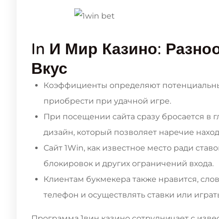
In И Мир Казино: Разн
Вкус
Коэффициенты определяют потенциальны
приобрести при удачной игре.
При посещении сайта сразу бросается в 
дизайн, который позволяет наречие нах
Са͏й͏т 1Win, как известное ͏место ради став
блокировок и других ограничений͏ входа.
Клиентам букмекера также нравится, сло
телефон и осуществлять ставки или играть
Программа 1вин казино сотрудничает с изв