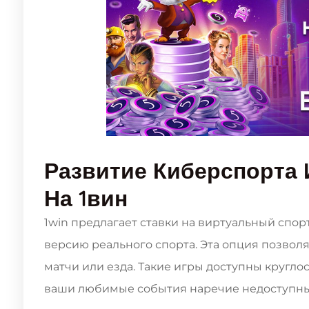
Разв͏итие Кибер͏сп͏орт
͏на 1вин
1win предлагает ставки на виртуальный сп
версию реального спорта. Эта опция позвол
матчи или езда. Такие игры доступны кругло
ваши любимые события наречие недоступны