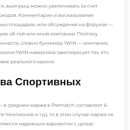
ти, выигрыш можно увеличивать за счет
окодов. Комментарии и высказывания
ных площадках, или обсуждения на форумах —
ию об той или иной компании. Поэтому
изнести, словно букмекер 1WIN — компания,
азино 1WIN наверняка заинтересует тех, кто
вке реального казино.
ива Спортивных
в среднем маржа в Prematch составляет 6-
 Чемпионов и т.д.), то в этом случае маржа не
вляются надежным вариантом с целью