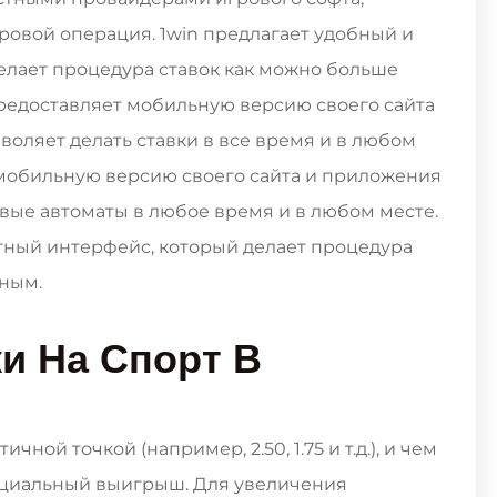
овой операция. 1win предлагает удобный и
елает процедура ставок как можно больше
редоставляет мобильную версию своего сайта
воляет делать ставки в все время и в любом
 мобильную версию своего сайта и приложения
овые автоматы в любое время и в любом месте.
тный интерфейс, который делает процедура
ным.
и На Спорт В
ной точкой (например, 2.50, 1.75 и т.д.), и чем
нциальный выигрыш. Для увеличения