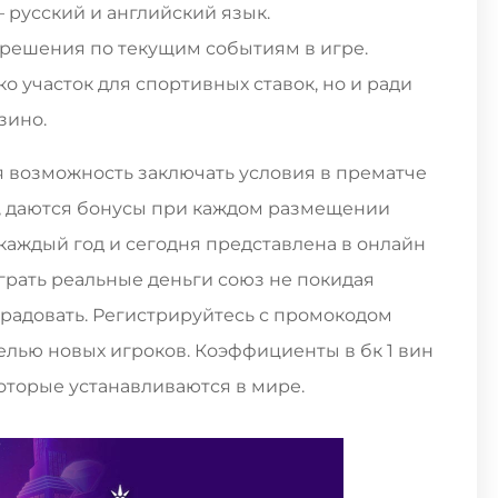
 русский и английский язык.
 решения по текущим событиям в игре.
ко участок для спортивных ставок, но и ради
зино.
 возможность заключать условия в прематче
, даются бонусы при каждом размещении
 каждый год и сегодня представлена в онлайн
грать реальные деньги союз не покидая
 радовать. Регистрируйтесь с промокодом
елью новых игроков. Коэффициенты в бк 1 вин
которые устанавливаются в мире.