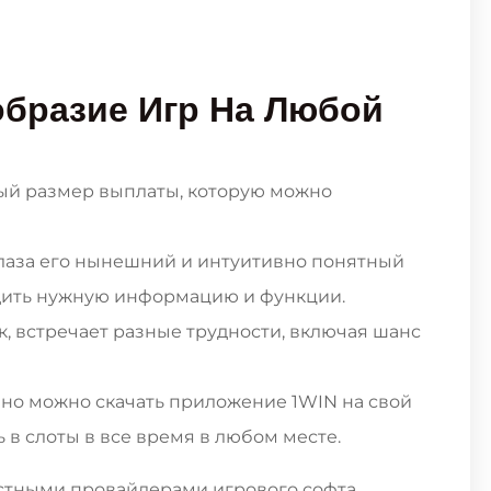
ообразие Игр На Любой
й размер выплаты, которую можно
глаза его нынешний и интуитивно понятный
одить нужную информацию и функции.
ок, вс͏тречает разн͏ые ͏трудности, включая шанс
вно можно скачать приложение 1WIN на свой
 в слоты в все время в любом месте.
естными провайдерами игрового софта,