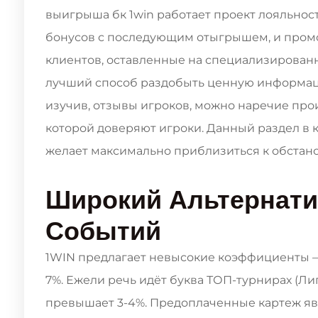
выигрыша бк 1win работает проект лояльнос
бонусов с последующим отыгрышем, и пром
клиентов, оставленные на специализирован
лучший способ раздобыть ценную информац
изучив, отзывы игроков, можно наречие про
которой доверяют игроки. Данный раздел в к
желает максимально приблизиться к обстано
Широкий Альтернат
Событий
1WIN предлагает невысокие коэффициенты — 
7%. Ежели речь идёт буква ТОП-турнирах (Лиге
превышает 3-4%. Предоплаченные картеж я