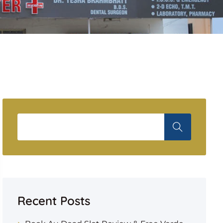
Recent Posts