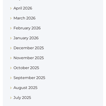
April 2026
March 2026
February 2026
January 2026
December 2025
November 2025
October 2025
September 2025
August 2025
July 2025