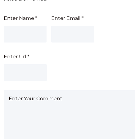
Enter Name
*
Enter Email
*
Enter Url
*