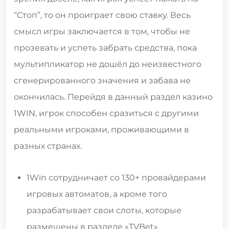
“Стоп”, то он проиграет свою ставку. Весь
смысл игры заключается в том, чтобы не
прозевать и успеть забрать средства, пока
мультипликатор не дошёл до неизвестного
сгенерированного значения и забава не
окончилась. Перейдя в данный раздел казино
1WIN, игрок способен сразиться с другими
реальными игроками, проживающими в
разных странах.
1Win сотрудничает со 130+ провайдерами
игровых автоматов, а кроме того
разрабатывает свои слоты, которые
размещены в разделе «TVBet».