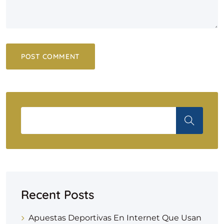
Recent Posts
Apuestas Deportivas En Internet Que Usan