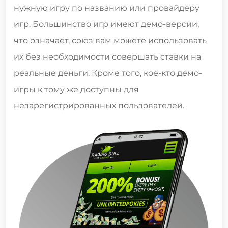
нужную игру по названию или провайдеру
игр. Большинство игр имеют демо-версии,
что означает, союз вам можете использовать
их без необходимости совершать ставки на
реальные деньги. Кроме того, кое-кто демо-
игры к тому же доступны для
незарегистрированных пользователей.