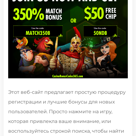
Этот веб-сайт предлагает простую процедуру
регистрации и лучшие бонусы для новых
пользователей. Просто нажмите на игру,
которая привлекла ваше внимание, или
воспользуйтесь строкой поиска, чтобы найти