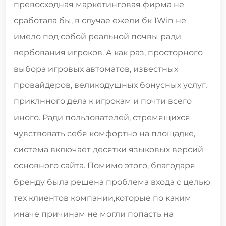
превосходная маркетинговая фирма не
сработала бы, в случае ежели бк 1Win не
имело под собой реальной почвы ради
вербования игроков. А как раз, просторного
выбора игровых автоматов, известных
провайдеров, великодушных бонусных услуг,
приклнного дела к игрокам и почти всего
иного. Ради пользователей, стремящихся
чувствовать себя комфортно на площадке,
система включает десятки языковых версий
основного сайта. Помимо этого, благодаря
бренду была решена проблема входа с целью
тех клиентов компании,которые по каким
иначе причинам не могли попасть на