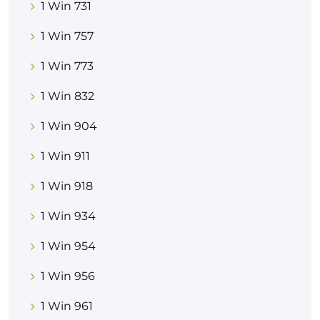
1 Win 731
1 Win 757
1 Win 773
1 Win 832
1 Win 904
1 Win 911
1 Win 918
1 Win 934
1 Win 954
1 Win 956
1 Win 961