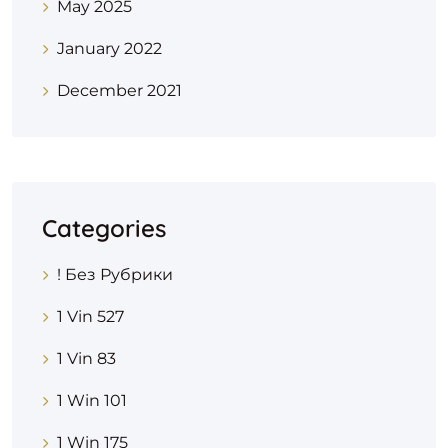
May 2025
January 2022
December 2021
Categories
! Без Рубрики
1 Vin 527
1 Vin 83
1 Win 101
1 Win 175