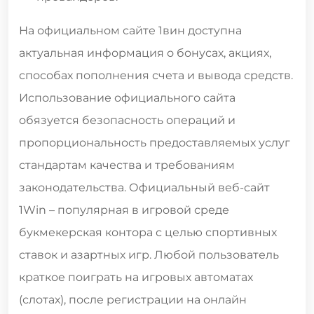
На официальном сайте 1вин доступна
актуальная информация о бонусах, акциях,
способах пополнения счета и вывода средств.
Использование официального сайта
обязуется безопасность операций и
пропорциональность предоставляемых услуг
стандартам качества и требованиям
законодательства. Официальный веб-сайт
1Win – популярная в игровой среде
букмекерская контора с целью спортивных
ставок и азартных игр. Любой пользователь
краткое поиграть на игровых автоматах
(слотах), после регистрации на онлайн