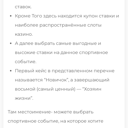
ставок.
Кроме Того здесь находится купон ставки и
наиболее распространённые слоты
казино.
А далее выбрать самые выгодные и
высокие ставки на данное спортивное
событие.
Первый кейс в представленном перечне
называется “Новичок”, а завершающий
восьмой (самый ценный) — “Хозяин
жизни”.
Там местоимение- можете выбрать
спортивное событие, на которое хотите