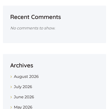
Recent Comments
No comments to show.
Archives
August 2026
July 2026
June 2026
May 2026