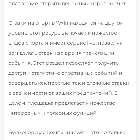
платформе открыть денежный игровой счет.
Ставки на спорт в 1Win находятся на другом
уровне, этот ресурс включает множество
видов спорта и имеет сервис live, позволяя
вам делать ставки во время трансляции
события. Этот раздел позволяет получить
доступ к статистике спортивных событий и
совершать как простые, так и сложные ставки
в зависимости от ваших предпочтений. В
целом, площадка предлагает множество
интересных и полезных функций.
Букмекерская компания 1win – это не только