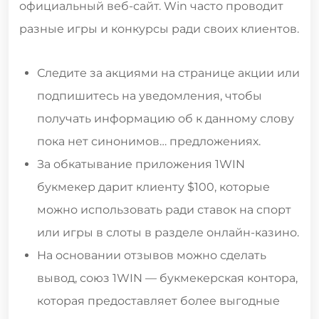
официальный веб-сайт. ͏Win часто провод͏ит
разные игры и конкурсы ради своих клиентов.
Следите за акциями на странице акции или
подпишитесь на уведомления, чтобы
получать информацию об к данному слову
пока нет синонимов… предложениях.
За обкатывание приложения 1WIN
букмекер дарит клиенту $100, которые
можно использовать ради ставок на спорт
или игры в слоты в разделе онлайн-казино.
На основании отзывов можно сделать
вывод, союз 1WIN — букмекерская контора,
которая предоставляет более выгодные