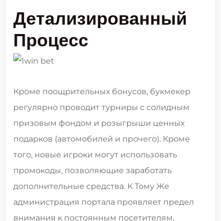
Детализированный
Процесс
Кроме поощрительных бонусов, букмекер
регулярно проводит турниры с солидным
призовым фондом и розыгрыши ценных
подарков (автомобилей и прочего). Кроме
того, новые игроки могут использовать
промокоды, позволяющие заработать
дополнительные средства. К Тому Же
администрация портала проявляет предел
внимания к постоянным посетителям,