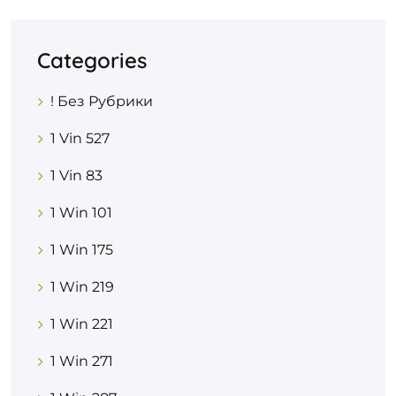
Categories
! Без Рубрики
1 Vin 527
1 Vin 83
1 Win 101
1 Win 175
1 Win 219
1 Win 221
1 Win 271