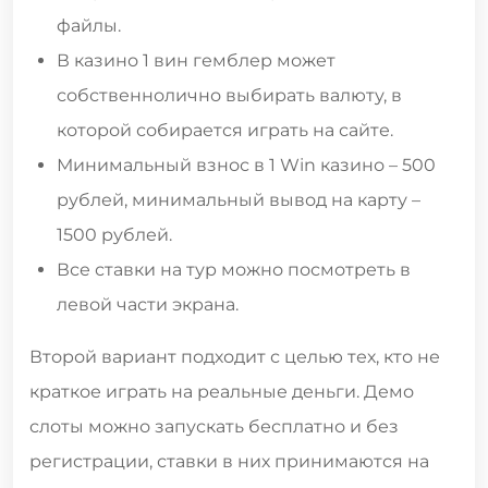
файлы.
В казино 1 вин гемблер может
собственнолично выбирать валюту, в
которой собирается играть на сайте.
Минимальный взнос в 1 Win казино – 500
рублей, минимальный вывод на карту –
1500 рублей.
Все ставки на тур можно посмотреть в
левой части экрана.
Второй вариант подходит с целью тех, кто не
краткое играть на реальные деньги. Демо
слоты можно запускать бесплатно и без
регистрации, ставки в них принимаются на