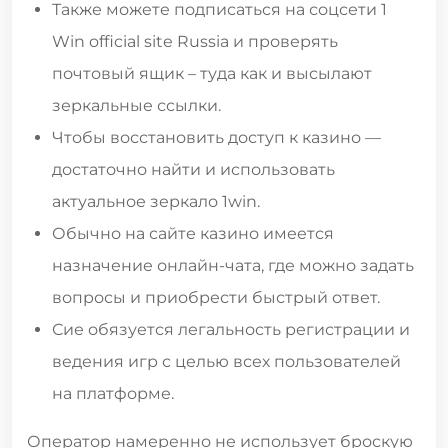
Также можете подписаться на соцсети 1
Win official site Russia и проверять
почтовый ящик – туда как и высылают
зеркальные ссылки.
Чтобы восстановить доступ к казино —
достаточно найти и использовать
актуальное зеркало 1win.
Обычно на сайте казино имеется
назначение онлайн-чата, где можно задать
вопросы и приобрести быстрый ответ.
Сие обязуется легальность регистрации и
ведения игр с целью всех пользователей
на платформе.
Оператор намеренно не использует броскую