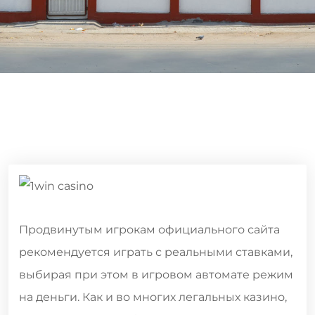
Продвинутым игрокам официального сайта
рекомендуется играть с реальными ставками,
выбирая при этом в игровом автомате режим
на деньги. Как и во многих легальных казино,