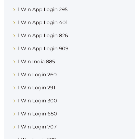
1 Win App Login 295
1 Win App Login 401
1 Win App Login 826
1 Win App Login 909
1 Win India 885
1 Win Login 260
1 Win Login 291
1 Win Login 300
1 Win Login 680
1 Win Login 707