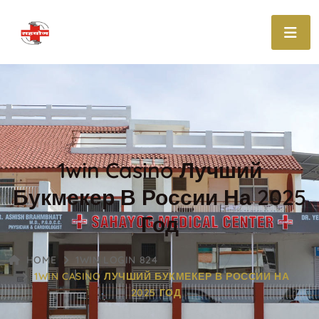
1win Casino Лучший
Букмекер В России На 2025
Год
HOME
1WIN LOGIN 824
1WIN CASINO ЛУЧШИЙ БУКМЕКЕР В РОССИИ НА
2025 ГОД