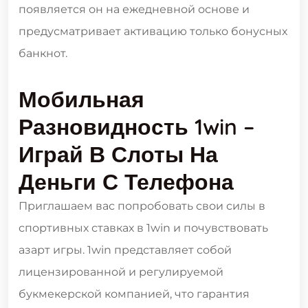
появляется он на ежедневной основе и
предусматривает активацию только бонусных
банкнот.
Мобильная
Разновидность 1win –
Играй В Слоты На
Деньги С Телефона
Приглашаем вас попробовать свои силы в
спортивных ставках в 1win и почувствовать
азарт игры. 1win представляет собой
лицензированной и регулируемой
букмекерской компанией, что гарантия