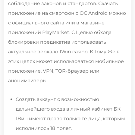
соблюдение законов и стандартов. Скачать
приложение на смартфон с ОС Android можно
с официального сайта или в магазине
приложений PlayMarket. С Целью обхода
блокировки предикатив использовать
актуальное зеркало 1Win casino. К Тому Же в
этих целях может использоваться мобильное
приложение, VPN, TOR-браузер или
анонимайзеры.
Создать аккаунт с возможностью
дальнейшего входа в личный кабинет БК
1Вин имеют право только те лица, которым
исполнилось 18 полет.